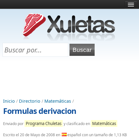
Inicio
¿Qué es esto?
Directorio
Selectividad
Chuletas para exámenes
Programa Chuletas
Inicio
/
Directorio
/
Matemáticas
/
Formulas derivacion
Programa Chuletas
Matemáticas
Enviado por
y clasificado en
Escrito el
20 de Mayo de 2008
en
español con un tamaño de 1,13 KB