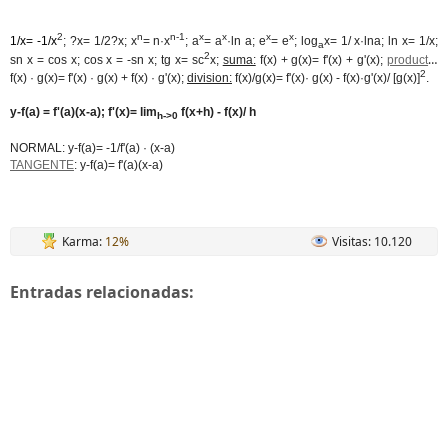
2
n
n-1
x
x
x
x
1/x= -1/x
; ?x= 1/2?x; x
= n·x
; a
= a
·ln a; e
= e
; log
x= 1/ x·lna; ln x= 1/x;
a
2
sn x = cos x; cos x = -sn x; tg x= sc
x;
suma:
f(x) + g(x)= f'(x) + g'(x);
producto
:
2
f(x) · g(x)= f'(x) · g(x) + f(x) · g'(x);
division:
f(x)/g(x)= f'(x)· g(x) - f(x)·g'(x)/ [g(x)]
.
y-f(a) = f'(a)(x-a); f'(x)= lim
f(x+h) - f(x)/ h
h->0
NORMAL: y-f(a)= -1/f'(a) · (x-a)
TANGENTE
: y-f(a)= f'(a)(x-a)
Karma:
12%
Visitas: 10.120
Entradas relacionadas: