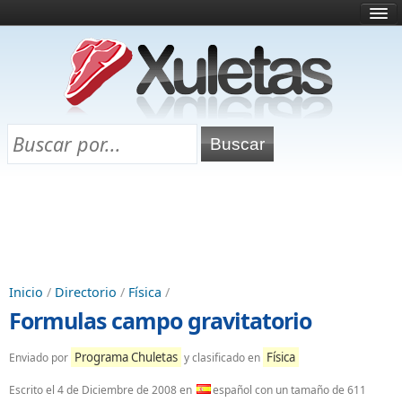
Inicio
¿Qué es esto?
Directorio
Selectividad
Chuletas para exámenes
Programa Chuletas
Inicio
/
Directorio
/
Física
/
Formulas campo gravitatorio
Programa Chuletas
Física
Enviado por
y clasificado en
Escrito el
4 de Diciembre de 2008
en
español con un tamaño de 611