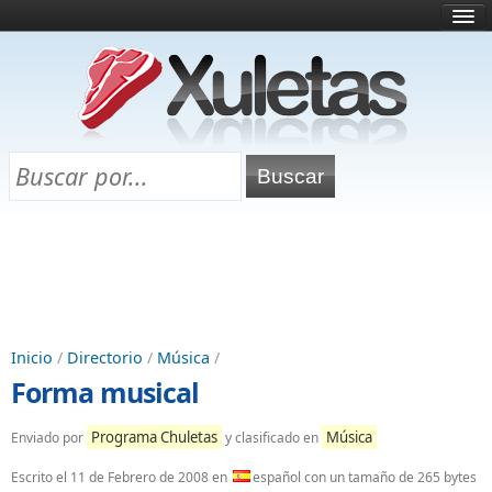
Inicio
¿Qué es esto?
Directorio
Selectividad
Chuletas para exámenes
Programa Chuletas
Inicio
/
Directorio
/
Música
/
Forma musical
Programa Chuletas
Música
Enviado por
y clasificado en
Escrito el
11 de Febrero de 2008
en
español con un tamaño de 265 bytes