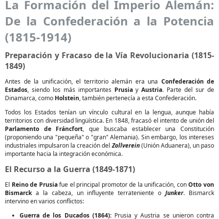
La Formación del Imperio Alemán:
De la Confederación a la Potencia
(1815-1914)
Preparación y Fracaso de la Vía Revolucionaria (1815-
1849)
Antes de la unificación, el territorio alemán era una
Confederación de
Estados
, siendo los más importantes
Prusia
y
Austria
. Parte del sur de
Dinamarca, como
Holstein
, también pertenecía a esta Confederación.
Todos los Estados tenían un vínculo cultural en la lengua, aunque había
territorios con diversidad lingüística. En 1848, fracasó el intento de unión del
Parlamento de Fráncfort
, que buscaba establecer una Constitución
(proponiendo una "pequeña" o "gran" Alemania). Sin embargo, los intereses
industriales impulsaron la creación del
Zollverein
(Unión Aduanera), un paso
importante hacia la integración económica.
El Recurso a la Guerra (1849-1871)
El
Reino de Prusia
fue el principal promotor de la unificación, con
Otto von
Bismarck
a la cabeza, un influyente terrateniente o
Junker
. Bismarck
intervino en varios conflictos:
Guerra de los Ducados (1864):
Prusia y Austria se unieron contra