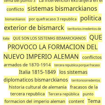
La intervención extranjera en el
tema del pumto 3
sistemas bismarckianos
conflicto
politica
por quefracaso 3 republica
bismarckianos
exterior de bismarck
territorios irredentos de
QUE
QUE SON LOS SISTEMAS BISMARCKIANOS
italia
PROVOCO LA FORMACION DEL
NUEVO IMPERIO ALEMAN
conflictos
armados de 1870-1914
tercera republica porque fracaso
Italia 1815-1849
los sistemas
diplomaticos bismarckianos
territoriosirredentos
historia cultural de alemania
fracasos de la
tercera republica
Tercera república
punto
Tema
formacion del imperio aleman
content