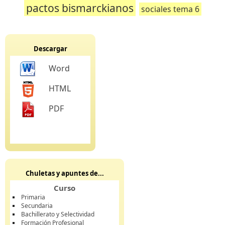
pactos bismarckianos
sociales tema 6
Descargar
Word
HTML
PDF
Chuletas y apuntes de...
Curso
Primaria
Secundaria
Bachillerato y Selectividad
Formación Profesional