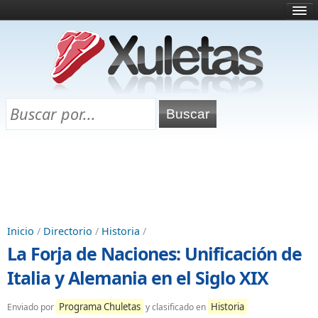
Inicio
¿Qué es esto?
Directorio
Selectividad
Chuletas para exámenes
Programa Chuletas
Inicio
/
Directorio
/
Historia
/
La Forja de Naciones: Unificación de
Italia y Alemania en el Siglo XIX
Programa Chuletas
Historia
Enviado por
y clasificado en