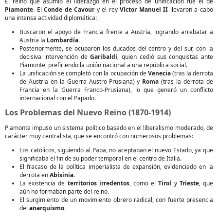
El reino que asumió el liderazgo en el proceso de unificación fue el de
Piamonte
. El
Conde de Cavour
y el rey
Víctor Manuel II
llevaron a cabo
una intensa actividad diplomática:
Buscaron el apoyo de Francia frente a Austria, logrando arrebatar a
Austria la
Lombardía
.
Posteriormente, se ocuparon los ducados del centro y del sur, con la
decisiva intervención de
Garibaldi
, quien cedió sus conquistas ante
Piamonte, prefiriendo la unión nacional a una república social.
La unificación se completó con la ocupación de
Venecia
(tras la derrota
de Austria en la Guerra Austro-Prusiana) y
Roma
(tras la derrota de
Francia en la Guerra Franco-Prusiana), lo que generó un conflicto
internacional con el Papado.
Los Problemas del Nuevo Reino (1870-1914)
Piamonte impuso un sistema político basado en el liberalismo moderado, de
carácter muy centralista, que se encontró con numerosos problemas:
Los católicos, siguiendo al Papa, no aceptaban el nuevo Estado, ya que
significaba el fin de su poder temporal en el centro de Italia.
El fracaso de la política imperialista de expansión, evidenciado en la
derrota en
Abisinia
.
La existencia de
territorios irredentos
, como el
Tirol
y
Trieste
, que
aún no formaban parte del reino.
El surgimiento de un movimiento obrero radical, con fuerte presencia
del
anarquismo
.