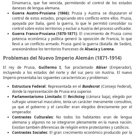
Dinamarca, que fue vencida, permitiendo el control de los estados
daneses de lengua alemana.
Guerra Austro-Prusiana (1866):
Prusia y Austria se disputaron el
control de estos estados, propiciando otro conflicto entre ellos. Prusia,
apoyada por Italia, ganó la guerra, lo que le permitió consolidar su
control sobre estos territorios y excluir a Austria del proceso unificador.
Guerra Franco-Prusiana (1870-1871):
El crecimiento de Prusia como
potencia económica y política generó la oposición de Francia, lo que
llevó a un conflicto armado. Prusia ganó la guerra (Batalla de Sedán),
anexionándose los territorios franceses de
Alsacia y Lorena
.
Problemas del Nuevo Imperio Alemán (1871-1914)
El rey de Prusia,
Guillermo I
, fue proclamado
Káiser
(Emperador),
incluyendo a los estados del norte y del sur, pero sin Austria. El nuevo
Imperio presentaba las siguientes características y problemas:
Estructura Federal:
Representada en el
Bundesrat
(Consejo Federal),
donde la representación de Prusia era superior.
Parlamentarismo Limitado:
El
Reichstag
(cámara baja), elegido por
sufragio universal masculino, tenía un carácter meramente consultivo,
ya que el gobierno y el canciller eran elegidos directamente por el
emperador.
Contrastes Culturales:
No todos los habitantes eran de lengua
alemana y algunos no se integraron plenamente en la nueva nación.
Existían también diferencias de religión entre protestantes y católicos.
Contrastes Sociales:
El gran crecimiento económico producido por la