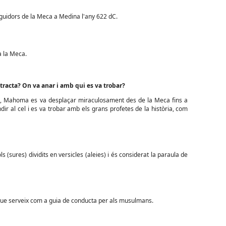
eguidors de la Meca a Medina l'any 622 dC.
a la Meca.
tracta? On va anar i amb qui es va trobar?
ció, Mahoma es va desplaçar miraculosament des de la Meca fins a
ndir al cel i es va trobar amb els grans profetes de la història, com
ols (sures) dividits en versicles (aleies) i és considerat la paraula de
a, que serveix com a guia de conducta per als musulmans.