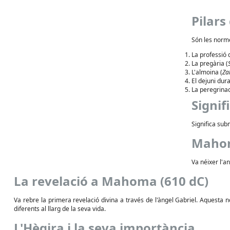
Pilars
Són les norm
La professió d
La pregària (
L'almoina (
Za
El dejuni dur
La peregrinac
Signif
Significa subm
Mahom
Va néixer l'an
La revelació a Mahoma (610 dC)
Va rebre la primera revelació divina a través de l'àngel Gabriel. Aquesta 
diferents al llarg de la seva vida.
L'Hègira i la seva importància