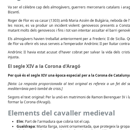
Va ser el cèlebre cap dels almogàvers, guerrers mercenaris catalans i arag
Bizantí.
Roger de Flor es va casar (1303) amb Maria Assèn de Bulgària, neboda de l'
les noces, es va produir un incident violent: genovesos presents a Const
matant molts dels genovesos i fins i tot van intentar assaltar el barri genov
Els almogàvers havien treballat anteriorment per a Frederic II de Sicília. 
de Flor va oferir els seus serveis a l'emperador Andrònic II per lluitar contra e
Andrònic II havia estat acusat d'haver cobrat per salvar la vida dels cris
injusta.
El segle XIV a la Corona d'Aragó
Per què és el segle XIV una època especial per a la Corona de Cataluny
[Nota: La resposta proporcionada al text original es refereix a un fet del s
mediterrània però també de crisis.]
Segons el text original: Per la unió en matrimoni de Ramon Berenguer IV i la
formar la Corona d'Aragó).
Elements del cavaller medieval
Elm:
Part de l'armadura que cobria tot el cap.
Gualdrapa:
Manta llarga, sovint ornamentada, que protegeix la gropa 