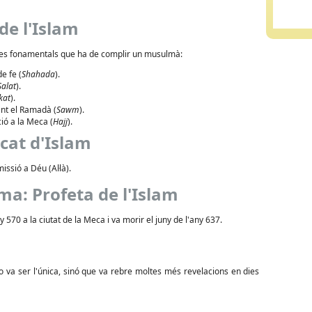
 de l'Islam
es fonamentals que ha de complir un musulmà:
e fe (
Shahada
).
Salat
).
kat
).
ant el Ramadà (
Sawm
).
ió a la Meca (
Hajj
).
icat d'Islam
issió a Déu (Al·là).
a: Profeta de l'Islam
y 570 a la ciutat de la Meca i va morir el juny de l'any 637.
no va ser l'única, sinó que va rebre moltes més revelacions en dies