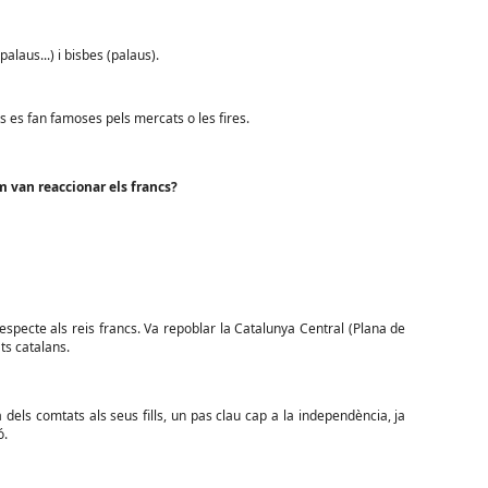
alaus...) i bisbes (palaus).
s es fan famoses pels mercats o les fires.
van reaccionar els francs?
pecte als reis francs. Va repoblar la Catalunya Central (Plana de
ats catalans.
a dels comtats als seus fills, un pas clau cap a la independència, ja
ó.