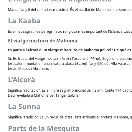
Marca l'any 0 del calendari musulmà. És el trasllat de Mahoma i els seus s
La Kaaba
És el lloc sagrat i de peregrinació religiosa més important de l'Islam, situat 
El viatge nocturn de Mahoma
Es parla a l'Alcorà d'un viatge miraculós de Mahoma pel cel? De què es 
Sí. Es tracta del viatge nocturn (
Isra
) i l'ascensió (
Miraj
). Segons la tradi
Jerusalem muntat en una criatura alada (
Buraq
) l'any 620 dC. Allà va asce
Jesús, Moisès i Abraham.
L'Alcorà
Significa "recitació". És el llibre sagrat principal de l'Islam. Conté 114 capít
Déu revelada a Mahoma per l'àngel Gabriel.
La Sunna
Significa "tradició". És un recull de dites i fets atribuïts al profeta Mahom
Parts de la Mesquita