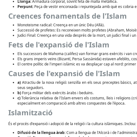
Lloriga:
Armadura corporal, sovint feta de malla metàl·lica.
Perpunt:
Peça de vestir enconxada i repuntejada amb què es cobria el 
Creences fonamentals de l'Islam
Monoteisme radical: Creença en un únic Déu (Al·là).
Successió de profetes: Es reconeixen molts profetes (Abraham, Moisès, 
Judici Final: Creença en una vida després de la mort, un judici final i u
Fets de l'expansió de l'Islam
Els successors de Mahoma (califes) van formar grans exèrcits i van cr
Els grans imperis veïns (Bizantí, Persa Sassànida) estaven afeblits, co
El centre polític de l'imperi islàmic es va desplaçar cap al nord: prim
Causes de l'expansió de l'Islam
a)
Atractiu de la nova religió: senzilla en els seus preceptes bàsics, a
seus seguidors.
b)
Força militar dels exèrcits àrabs i beduïns.
c)
Tolerància relativa de l'Islam envers els costums, lleis i religions (
especialment en comparació amb altres conquestes de l'època.
Islamització
És el procés d'expansió i adopció de la religió i la cultura islàmiques. Inclou:
Difusió de la llengua àrab:
Com a llengua de l'Alcorà i de l'administra