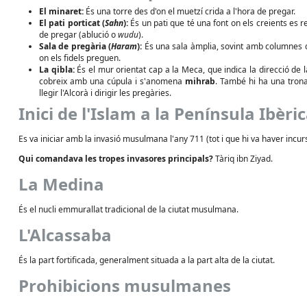
El minaret:
És una torre des d'on el muetzí crida a l'hora de pregar.
El pati porticat (
Sahn
):
És un pati que té una font on els creients es r
de pregar (ablució o
wudu
).
Sala de pregària (
Haram
):
És una sala àmplia, sovint amb columnes qu
on els fidels preguen.
La qibla:
És el mur orientat cap a la Meca, que indica la direcció de l
cobreix amb una cúpula i s'anomena
mihrab
. També hi ha una trona
llegir l'Alcorà i dirigir les pregàries.
Inici de l'Islam a la Península Ibèri
Es va iniciar amb la invasió musulmana l'any 711 (tot i que hi va haver incur
Qui comandava les tropes invasores principals?
Tàriq ibn Ziyad.
La Medina
És el nucli emmurallat tradicional de la ciutat musulmana.
L'Alcassaba
És la part fortificada, generalment situada a la part alta de la ciutat.
Prohibicions musulmanes