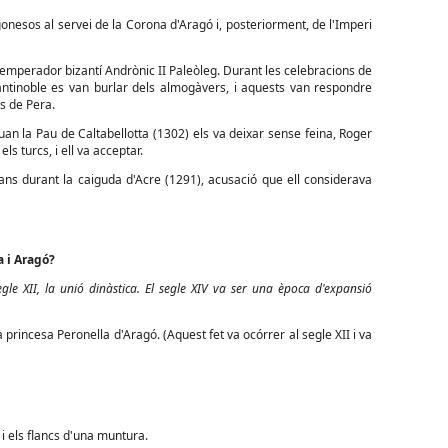
onesos al servei de la Corona d'Aragó i, posteriorment, de l'Imperi
emperador bizantí Andrònic II Paleòleg. Durant les celebracions de
antinoble es van burlar dels almogàvers, i aquests van respondre
ès de Pera.
Quan la Pau de Caltabellotta (1302) els va deixar sense feina, Roger
ls turcs, i ell va acceptar.
tians durant la caiguda d'Acre (1291), acusació que ell considerava
a i Aragó?
egle XII, la unió dinàstica. El segle XIV va ser una època d'expansió
 princesa Peronella d'Aragó. (Aquest fet va ocórrer al segle XII i va
i els flancs d'una muntura.