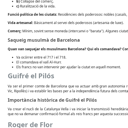
b)
Col·lapse del comerç.
c)
Ruralització de la vida.
Funció política de les ciutats:
Residències dels poderosos: nobles (casals, p
Vida artesanal:
Bàsicament al servei dels poderosos (artesania de luxe).
Comerç:
Mínim, sovint sense moneda (intercanvi o "barata"). Algunes ciutat
Saqueig musulmà de Barcelona
Quan van saquejar els musulmans Barcelona? Qui els comandava? Com 
Va ocórrer entre el 717 i el 718.
El comandava el valí Al-Hurr.
Els francs no van intervenir per ajudar la ciutat en aquell moment.
Guifré el Pilós
Va ser el primer comte de Barcelona que va actuar amb gran autonomia res
Vic, Ripollès) i va establir les bases per a la independència futura dels comt
Importància històrica de Guifré el Pilós
Va crear el nucli de la Catalunya Vella i va iniciar la transmissió hereditàri
que no va demanar confirmació formal als reis francs per aquesta successi
Roger de Flor