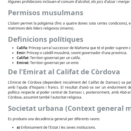
Algunes prohibicions inclouen el consum d'alcohol, els jocs d'atzar i menjar
Permisos musulmans
L'Islam permet la poligàmia (fins a quatre dones sota certes condicions), el
matrimoni dels líders religiosos (imams).
Definicions polítiques
Califa:
Príncep sarraí successor de Mahoma que té el poder suprem civil
Emir:
Príncep o cabdill musulmà, sovint governador d'una província.
Califat:
Territori governat per un califa.
Emirat:
Territori governat per un emir.
De l'Emirat al Califat de Còrdova
L'Emirat de Còrdova (dependent inicialment del Califat de Damasc) va pat
amb l'ajuda d'hispans i francs. El resultat d'això va ser un enduriment de
política respecte al poder central de Damasc i, posteriorment, amb Abd-ar
Còrdova, assumint també l'autoritat religiosa.
Societat urbana (Context general m
Es produeix una decadència general per diferents raons:
a)
Enfonsament de l'Estat i les seves institucions.