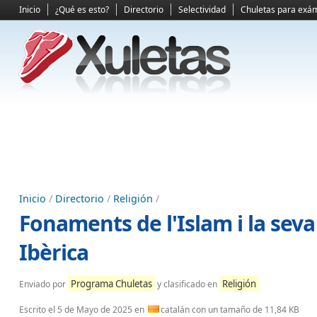
Inicio
¿Qué es esto?
Directorio
Selectividad
Chuletas para exá
Inicio
/
Directorio
/
Religión
/
Fonaments de l'Islam i la seva
Ibèrica
Programa Chuletas
Religión
Enviado por
y clasificado en
Escrito el
5 de Mayo de 2025
en
catalán con un tamaño de 11,84 KB