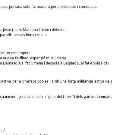
cos, portada sota l'armadura per a protecció i comoditat.
Jesús), sent Mahoma l'últim i definitiu.
n paradís per als bons creients.
ear un vast imperi.
sa que va facilitar l'expansió musulmana.
er a Damasc (Califat Omeia) i després a Bagdad (Califat Abbàssida).
tractiva per a diversos pobles i amb una forta militància activa dels
cristianisme i judaisme com a "gent del Llibre") dels països dominats,
ció.