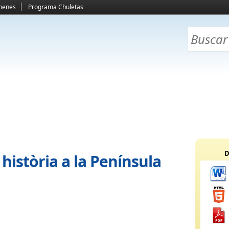
menes
Programa Chuletas
D
 història a la Península