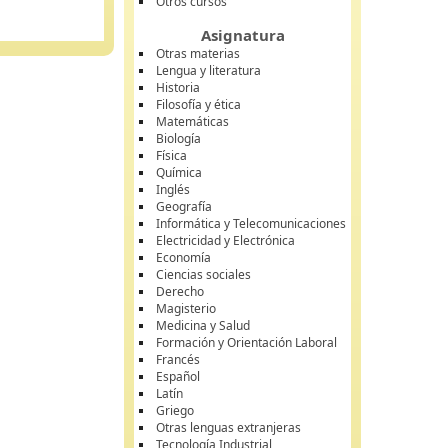
Otros cursos
Asignatura
Otras materias
Lengua y literatura
Historia
Filosofía y ética
Matemáticas
Biología
Física
Química
Inglés
Geografía
Informática y Telecomunicaciones
Electricidad y Electrónica
Economía
Ciencias sociales
Derecho
Magisterio
Medicina y Salud
Formación y Orientación Laboral
Francés
Español
Latín
Griego
Otras lenguas extranjeras
Tecnología Industrial