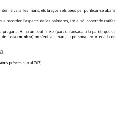
enten la cara, les mans, els braços i els peus per purificar-se abans
e recorden l'aspecte de les palmeres, i té el sòl cobert de catifes
a pregària. Hi ha un petit nínxol (part enfonsada a la paret) que es
 de fusta (
mínbar
) on s'enfila l'imam, la persona encarregada de
ca
sions prèvies cap al 707).