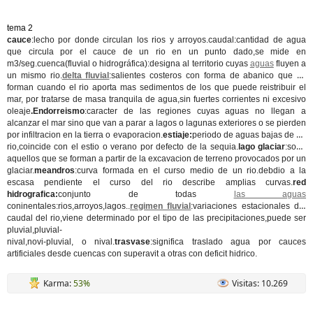
tema 2
cauce
:lecho por donde circulan los rios y arroyos.caudal:cantidad de agua
que circula por el cauce de un rio en un punto dado,se mide en
m3/seg.cuenca(fluvial o hidrográfica):designa al territorio cuyas
aguas
fluyen a
un mismo rio.
delta fluvial
:salientes costeros con forma de abanico que se
forman cuando el rio aporta mas sedimentos de los que puede reistribuir el
mar, por tratarse de masa tranquila de agua,sin fuertes corrientes ni excesivo
oleaje
.Endorreismo
:caracter de las regiones cuyas aguas no llegan a
alcanzar el mar sino que van a parar a lagos o lagunas exteriores o se pierden
por infiltracion en la tierra o evaporacion.
estiaje:
periodo de aguas bajas de un
rio,coincide con el estio o verano por defecto de la sequia.
lago glaciar
:sonn
aquellos que se forman a partir de la excavacion de terreno provocados por un
glaciar.
meandros
:curva formada en el curso medio de un rio.debdio a la
escasa pendiente el curso del rio describe amplias curvas.
red
hidrografica:
conjunto de todas
las aguas
coninentales:rios,arroyos,lagos..
regimen fluvial
:variaciones estacionales del
caudal del rio,viene determinado por el tipo de las precipitaciones,puede ser
pluvial,pluvial-
nival,novi-pluvial, o nival.
trasvase
:significa traslado agua por cauces
artificiales desde cuencas con superavit a otras con deficit hidrico.
Karma:
53%
Visitas: 10.269