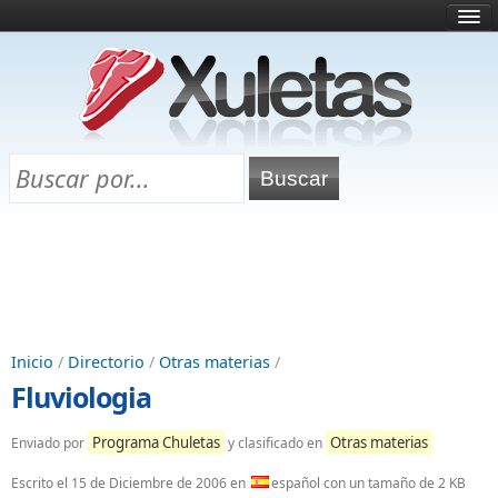
Inicio
¿Qué es esto?
Directorio
Selectividad
Chuletas para exámenes
Programa Chuletas
Inicio
/
Directorio
/
Otras materias
/
Fluviologia
Programa Chuletas
Otras materias
Enviado por
y clasificado en
Escrito el
15 de Diciembre de 2006
en
español con un tamaño de 2 KB