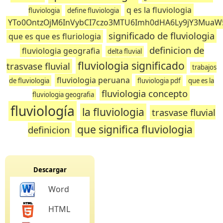
q es la fluviologia
fluviologia
define fluviologia
YTo0OntzOjM6InVybCI7czo3MTU6Imh0dHA6Ly9jY3MuaW
significado de fluviologia
que es que es fluriologia
definicion de
fluviologia geografia
delta fluvial
fluviologia significado
trasvase fluvial
trabajos
fluviologia peruana
de fluviologia
fluviologia pdf
que es la
fluviologia concepto
fluviologia geografia
fluviología
la fluviologia
trasvase fluvial
que significa fluviologia
definicion
Descargar
Word
HTML