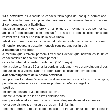
1-La flexibilitat
es la facutat o capacitat fisiologica del cos que permet asolir
amb facilitat la maxima amplitud de moviments que permeten les articulacions.
2-components de la flexibilitat
·mobilitat articular
-> es refereix a l'amplitud de moviments que permet una
articulació considerada com una unió d'ossos i el conjunt d'elements que
l'estabilitza lubrifica i possibilita la seva funció.
·elasticitat muscular
-> es la capacitat dels musculs per a variar de forma i
dimensió i recuparar posteriorment els seus parametres inicials.
3-elasticitat amb l'edat
a mesura que creixem perdem flexibilitat i desde que naixem es la unica
capacitat fisica basica que anam perdent.
-fins a la pubertat la perdem lentament (11-14 anys)
-de la pubertat fins als 30 anys la perdem rapidament xq desenvolupam el cos
-del 30 fins a la vellesa l'anam perdent cadascu d'una manera diferent.
4-desenvolupament de la nostra flexibilitat
sempre que traballem l'elasticitat produim efectes positius fisics i psicologics,
pero de vegades en cas extrems es produeixen efectes negatius.
·positius
-millora la postura i evita dolors d'esquena.
-mante la mobilitat de les nostres articulacions.
-recupera els nostres musculs i articulacion despres de treballs en exces.
-evita que els nostres musculs es lesionin i sinflamin.
-(mental) permet la relaxacio dels musculs, el treball conjunt de ment i cos i la