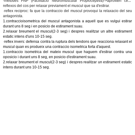
-metodes FNP (Facilitacio Neuromuscular Propioceptiva)->
aprofiten certs
reflexos del cos per relaxar previament el muscul que sa d'estirar.
·reflex reciproc: fa que la contraccio del muscul provoqui la relaxacio del seu
antagonista.
1
.
contraccioisometrica del muscul antagonista a aquell que es vulgui estirar
durant uns 8 seg i en posicio de estirament suau.
2.relaxar breument el muscul(2-3 seg) i despres realitzar un altre estirament
estatic intens d'uns 10-15 seg.
·reflex invers: defensa contra la ruptura dels tendons que reacciona relaxant el
muscul quan es produeix una contraccio isometrica forta d'aquest.
1.contraccio isometrica del mateix muscul que haguem d'estirar contra una
oposicio i durant uns 8 seg, en posicio d'estirament suau.
2.relaxar breument el muscul(2-3 seg) i despres realitzar un estirament estatic
intens durant uns 10-15 seg.