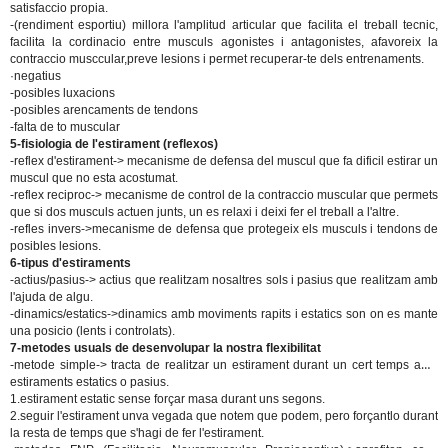
satisfaccio propia.
-(rendiment esportiu) millora l'amplitud articular que facilita el treball tecnic,
facilita la cordinacio entre musculs agonistes i antagonistes, afavoreix la
contraccio musccular,preve lesions i permet recuperar-te dels entrenaments.
·negatius
-posibles luxacions
-posibles arencaments de tendons
-falta de to muscular
5-fisiologia de l'estirament (reflexos)
-reflex d'estirament-> mecanisme de defensa del muscul que fa dificil estirar un
muscul que no esta acostumat.
-reflex reciproc-> mecanisme de control de la contraccio muscular que permets
que si dos musculs actuen junts, un es relaxi i deixi fer el treball a l'altre.
-refles invers->mecanisme de defensa que protegeix els musculs i tendons de
posibles lesions.
6-tipus d'estiraments
-actius/pasius-> actius que realitzam nosaltres sols i pasius que realitzam amb
l'ajuda de algu.
-dinamics/estatics->dinamics amb moviments rapits i estatics son on es mante
una posicio (lents i controlats).
7-metodes usuals de desenvolupar la nostra flexibilitat
-metode simple->
tracta de realitzar un estirament durant un cert temps amb
estiraments estatics o pasius.
1.estirament estatic sense forçar masa durant uns segons.
2.seguir l'estirament unva vegada que notem que podem, pero forçantlo durant
la resta de temps que s'hagi de fer l'estirament.