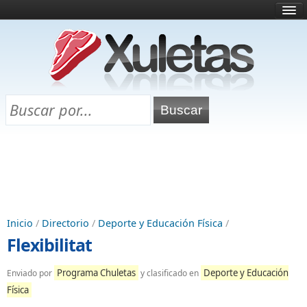
Inicio
¿Qué es esto?
Directorio
Selectividad
Chuletas para exámenes
Programa Chuletas
Inicio
/
Directorio
/
Deporte y Educación Física
/
Flexibilitat
Programa Chuletas
Deporte y Educación
Enviado por
y clasificado en
Física