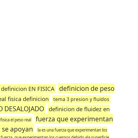
definicion de peso
definicion EN FISICA
al fisica definicion
tema 3 presion y fluidos
O DESALOJADO
definicion de fluidez en
fuerza que experimentan
fisica el peso real
e se apoyan
la es una fuerza que experimentan los
 una fuerza. que experimentan los cuerpos debido ala superficie