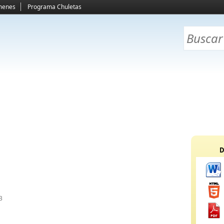
menes
Programa Chuletas
D
B