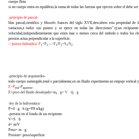
cuerpo flota
si un cuerpo entra en equilibrio,la suma de todas las fuerzas que ejercen sobre el debe ser 
-principio de pascal-
blas pascal,cientifico y filosofo frances del siglo XVII,descubrio esta propiedad de 
variacion,a todos sus puntos y se ejerce en todas las direcciones".ej:un recipuente
velocidad,independientemente que esten mas o menos cerca del embolo y todos los ch
presion actua perpendicular a la superficie.
->prensa hidraulica: P
=P
-->F
/F
=S
/S
1
2
1
2
1
2
-principio de arquimedes-
todo cuerpo sumergido,total o parcialmente,en un fluido experimenta un empuje vertical y 
E=P
-P
real
aparente
E=peso del fluido desalojado=m
· g= V · d
· g
f
f
-ley de la hidrostatica-
P=d · g · h (g=9'8 n/kg)
-presion en el fondo de un recipiente:
V=S · h
d= m/V
Peso= m · g
Presion= peso/superficie