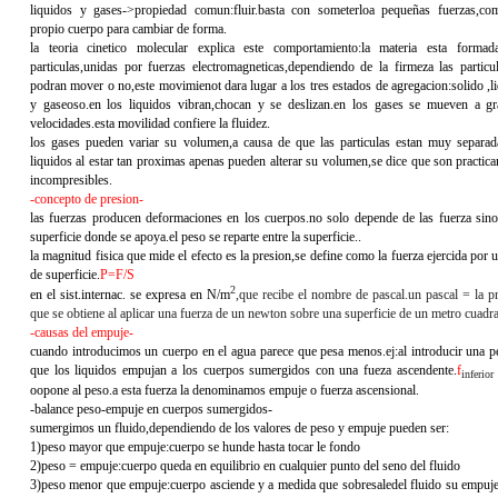
liquidos y gases->propiedad comun:fluir.basta con someterloa pequeñas fuerzas,c
propio cuerpo para cambiar de forma.
la teoria cinetico molecular explica este comportamiento:la materia esta formad
particulas,unidas por fuerzas electromagneticas,dependiendo de la firmeza las particu
podran mover o no,este movimienot dara lugar a los tres estados de agregacion:solido ,l
y gaseoso.en los liquidos vibran,chocan y se deslizan.en los gases se mueven a g
velocidades.esta movilidad confiere la fluidez.
los gases pueden variar su volumen,a causa de que las particulas estan muy separad
liquidos al estar tan proximas apenas pueden alterar su volumen,se dice que son practic
incompresibles.
-concepto de presion-
las fuerzas producen deformaciones en los cuerpos.no solo depende de las fuerza sino
superficie donde se apoya.el peso se reparte entre la superficie..
la magnitud fisica que mide el efecto es la presion,se define como la fuerza ejercida por 
de superficie.
P=F/S
2
en el sist.internac. se expresa en N/m
,que recibe el nombre de pascal.un pascal = la p
que se obtiene al aplicar una fuerza de un newton sobre una superficie de un metro cuadr
-causas del empuje-
cuando introducimos un cuerpo en el agua parece que pesa menos.ej:al introducir una 
que los liquidos empujan a los cuerpos sumergidos con una fueza ascendente.
f
inferio
oopone al peso.a esta fuerza la denominamos empuje o fuerza ascensional.
-balance peso-empuje en cuerpos sumergidos-
sumergimos un fluido,dependiendo de los valores de peso y empuje pueden ser:
1)peso mayor que empuje:cuerpo se hunde hasta tocar le fondo
2)peso = empuje:cuerpo queda en equilibrio en cualquier punto del seno del fluido
3)peso menor que empuje:cuerpo asciende y a medida que sobresaledel fluido su empuje d