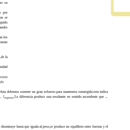
omo su
a por
las se
iquido
randes
as.los
amente
,de la
unidad
resion
ado
pelota debemos someter un gran esfuerzo para mantenera sumergida.esto indica
f
.La diferencia produce una resultante en sentido ascendente que se
r >
superior
isminuye hasta que iguala al peso,se produce un equilibrio entre fuerzas y el