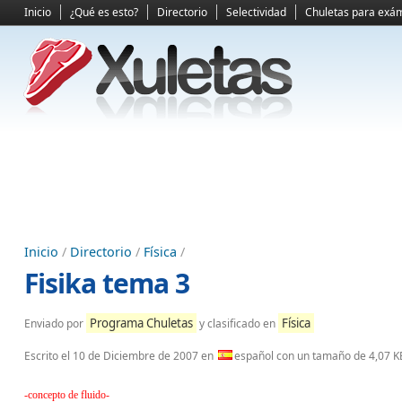
Inicio
¿Qué es esto?
Directorio
Selectividad
Chuletas para exá
Inicio
/
Directorio
/
Física
/
Fisika tema 3
Programa Chuletas
Física
Enviado por
y clasificado en
Escrito el
10 de Diciembre de 2007
en
español con un tamaño de 4,07 K
-concepto de fluido-