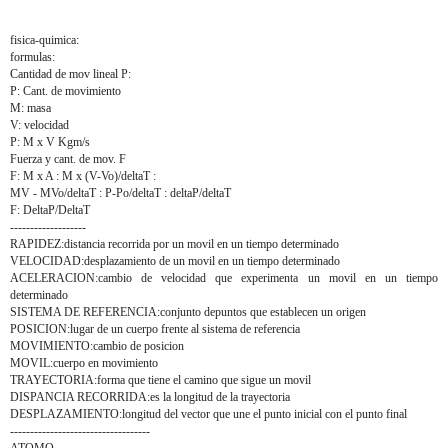
fisica-quimica:
formulas:
Cantidad de mov lineal P:
P: Cant. de movimiento
M: masa
V: velocidad
P: M x V Kgm/s
Fuerza y cant. de mov. F
F: M x A : M x (V-Vo)/deltaT :
MV - MVo/deltaT : P-Po/deltaT : deltaP/deltaT
F: DeltaP/DeltaT
-------------------
RAPIDEZ:distancia recorrida por un movil en un tiempo determinado
VELOCIDAD:desplazamiento de un movil en un tiempo determinado
ACELERACION:cambio de velocidad que experimenta un movil en un tiempo
determinado
SISTEMA DE REFERENCIA:conjunto depuntos que establecen un origen
POSICION:lugar de un cuerpo frente al sistema de referencia
MOVIMIENTO:cambio de posicion
MOVIL:cuerpo en movimiento
TRAYECTORIA:forma que tiene el camino que sigue un movil
DISPANCIA RECORRIDA:es la longitud de la trayectoria
DESPLAZAMIENTO:longitud del vector que une el punto inicial con el punto final
-----------------------------------