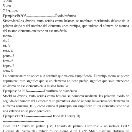
3 -oso
5 -ico
7 Per- -ico
Ejemplos:Br2O5------------------------Óxido brómico.
SistemáticaLos óxidos, tanto ácidos como básicos se nombran escribiendo delante de la
palabra óxido y del nombre del elemento unos prefijos, que indican el número de atomos
del mismo elemento que tiene en esa molécula.
mono- 1
di- 2
tri- 3
tetra- 4
penta- 5
hexa- 6
hepta- 7
octo- 8
La nomenclatura se aplica a la formula que ya está simplificada. El prefijo mono se puede
suprimirse, esto significa que si un elemento no tiene prefijo significa que solo interviene
un átomo de ese elemento en la misma formula.
Ejemplos: As2S3--------------Trisulfuro de diarsénico.
StockLos óxidos, tanto ácidos como básicos se nombran mediante las palabras óxido de
seguida del nombre del elemento y un parentesis donde se pone la valencia del elemento en
números romanos, tal y como estaba al principio sin sinplificar. Si un elemento tiene solo
una valencia no se pone parentesis.
Ejemplos:Fe2O3---------------------Óxido de Hierro(III).
-----------------------------------
xidos:PtO2 Oxido de platino (IV) Dioxido de platino. Hidruros: -Con metales FeH2
Hidruro de hierro (II) Dihidruro de hierro -Con CyN: SbH3 Estibina Hidruro de