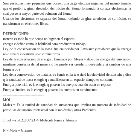
Son partículas muy pequeñas que poseen una carga eléctrica negativa, del mismo tamaño
que el protón y, giran alrededor del núcleo del átomo formando la corteza electrónica, la
cual posee la mayor parte del volumen del átomo.
Cuando los electrones se separan del átomo, dejando de girar alrededor de su núcleo, se
transforman en electrones libres.
------------------------------------
DEFINICIONES:
materia es todo lo que ocupa un lugar en el espacio.
energia c define como la habilidad para producir un trabajo.
Ley de la conservacion de la masa. fue enunciada por Lavoisier y establece que la energia
no c crea ni c destruye solo c transforma.
Ley de la conservacion de energia . Enuciada por Meyer y dice q la energia del universo c
mantiene constanta de tal manera q no puede ser creada ni destruida y si cambiar de una
forma a otra
Ley de la conservacion de materia. Se funda en la te o ria d la relatividad de Einstein y dice
q la cantidad de masa-energia q c manifiesta en un espacio-tiempo es constant.
Energia potencial. es la energia q poseen los cuerpos cuando estan en reposo.
Energia cinetica. es la energia q poseen los cuerpos en movimiento.
----------------------------------
MOL
Moles = Es la unidad de cantidad de sustancias que implica un numero de infinidad de
partículas de tamaño infetesimal con la molécula y otras Partículas.
1 mol --à 6,02x100º23 -> Molécula Iones y Átomos
N = Mole = Gramos