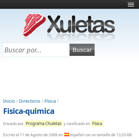
Inicio
¿Qué es esto?
Directorio
Selectividad
Chuletas para exámenes
Programa Chuletas
Inicio
/
Directorio
/
Física
/
Fisica-quimica
Programa Chuletas
Física
Enviado por
y clasificado en
Escrito el
11 de Agosto de 2008
en
español con un tamaño de 13,03 KB