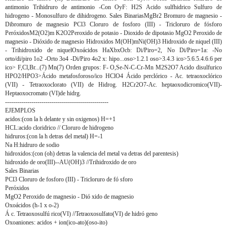
antimonio Trihidruro de antimonio -Con OyF: H2S Acido sulfhidrico Sulfuro de
hidrogeno - Monosulfuro de dihidrogeno. Sales BinariasMgBr2 Bromuro de magnesio -
Dibromuro de magnesio PCl3 Cloruro de fosforo (III) - Tricloruro de fósforo
PeróxidosM2(O2)m K2O2Peroxido de potasio - Dioxido de dipotasio MgO2 Peroxido de
magnesio - Dióxido de magnesio Hidroxidos M(OH)mNi(OH)3 Hidroxido de niquel (III)
- Trihidroxido de niquelOxoácidos HaXbxOcb: Di/Piro=2, No Di/Piro=1a: -No
orto/di/piro 1o2 -Orto 3o4 -Di/Piro 4o2 x: hipo...oso>1.2.1 oso>3.4.3 ico>5.6.5.4.6.6 per
ico> F,Cl,Br...(7) Mn(7) Orden grupos: F- O,Se-N-C-Cr-Mn M2S2O7 Acido disulfurico
HPO2/HPO3>Ácido metafosforoso/ico HClO4 Ácido perclórico - Ac. tetraoxoclórico
(VII) - Tetraoxoclorato (VII) de Hidrog. H2Cr2O7-Ac. heptaoxodicromico(VII)-
Heptaoxocromato (VI)de hidrg.
---------------------------------------------------
EJEMPLOS
acidos:(con la h delante y sin oxigenos) H=+1
HCL:acido cloridrico // Cloruro de hidrogeno
hidruros:(con la h detras del metal) H=-1
Na H:hidruro de sodio
hidroxidos:(con (oh) detras la valencia del metal va detras del parentesis)
hidroxido de oro(III)--AU(OH)3 //Trihidroxido de oro
Sales Binarias
PCl3 Cloruro de fosforo (III) - Tricloruro de fó sforo
Peróxidos
MgO2 Peroxido de magnesio - Dió xido de magnesio
Oxoácidos (h-1 x o-2)
Á c. Tetraoxosulfú rico(VI) //Tetraoxosulfato(VI) de hidró geno
Oxoaniones: acidos + ion(ico-ato)(oso-ito)