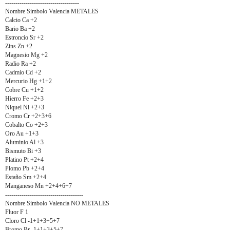
------------------------------------
Nombre Simbolo Valencia METALES
Calcio Ca +2
Bario Ba +2
Estroncio Sr +2
Zins Zn +2
Magnesio Mg +2
Radio Ra +2
Cadmio Cd +2
Mercurio Hg +1+2
Cobre Cu +1+2
Hierro Fe +2+3
Niquel Ni +2+3
Cromo Cr +2+3+6
Cobalto Co +2+3
Oro Au +1+3
Aluminio Al +3
Bismuto Bi +3
Platino Pt +2+4
Plomo Pb +2+4
Estaño Sm +2+4
Manganeso Mn +2+4+6+7
--------------------------------------
Nombre Simbolo Valencia NO METALES
Fluor F 1
Cloro Cl -1+1+3+5+7
Bromo Br -1+1+3+5+7