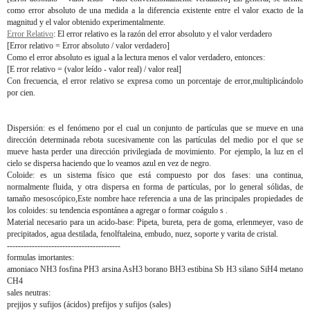
como error absoluto de una medida a la diferencia existente entre el valor exacto de la
magnitud y el valor obtenido experimentalmente.
Error Relativo
: El error relativo es la razón del error absoluto y el valor verdadero
[Error relativo = Error absoluto / valor verdadero]
Como el error absoluto es igual a la lectura menos el valor verdadero, entonces:
[E rror relativo = (valor leído - valor real) / valor real]
Con frecuencia, el error relativo se expresa como un porcentaje de error,multiplicándolo
por cien.
Dispersión: es el fenómeno por el cual un conjunto de partículas que se mueve en una
dirección determinada rebota sucesivamente con las partículas del medio por el que se
mueve hasta perder una dirección privilegiada de movimiento. Por ejemplo, la luz en el
cielo se dispersa haciendo que lo veamos azul en vez de negro.
Coloide: es un sistema físico que está compuesto por dos fases: una continua,
normalmente fluida, y otra dispersa en forma de partículas, por lo general sólidas, de
tamaño mesoscópico,Este nombre hace referencia a una de las principales propiedades de
los coloides: su tendencia espontánea a agregar o formar coágulo s .
Material necesario para un acido-base: Pipeta, bureta, pera de goma, erlenmeyer, vaso de
precipitados, agua destilada, fenolftaleina, embudo, nuez, soporte y varita de cristal.
-----------------------------------------
formulas imortantes:
amoniaco NH3 fosfina PH3 arsina AsH3 borano BH3 estibina Sb H3 silano SiH4 metano
CH4
sales neutras:
prejijos y sufijos (ácidos) prefijos y sufijos (sales)