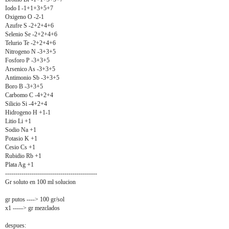
Iodo I -1+1+3+5+7
Oxigeno O -2-1
Azufre S -2+2+4+6
Selenio Se -2+2+4+6
Telurio Te -2+2+4+6
Nitrogeno N -3+3+5
Fosforo P -3+3+5
Arsenico As -3+3+5
Antimonio Sb -3+3+5
Boro B -3+3+5
Carbomo C -4+2+4
Silicio Si -4+2+4
Hidrogeno H +1-1
Litio Li +1
Sodio Na +1
Potasio K +1
Cesio Cs +1
Rubidio Rb +1
Plata Ag +1
---------------------------------------------
Gr soluto en 100 ml solucion
gr putos ----> 100 gr/sol
x1 -----> gr mezclados
despues: