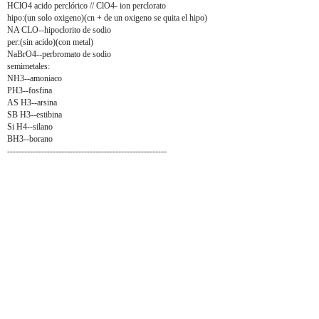
HClO4 acido perclórico // ClO4- ion perclorato
hipo:(un solo oxigeno)(cn + de un oxigeno se quita el hipo)
NA CLO--hipoclorito de sodio
per:(sin acido)(con metal)
NaBrO4--perbromato de sodio
semimetales:
NH3--amoniaco
PH3--fosfina
AS H3--arsina
SB H3--estibina
Si H4--silano
BH3--borano
--------------------------------------------------------