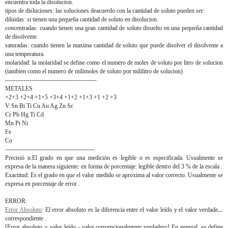
encuentra toda la disolucion.
tipos de disluciones: las soluciones deacuerdo con la cantidad de soluto pueden ser:
diluidas: si tienen una pequeña cantidad de soluto en disolucion.
concentradas: cuando tienen una gran cantidad de soluto disuelto en una pequeña cantidad
de disolvente.
saturadas: cuando tienen la maxima cantidad de soluto que puede disolver el disolvente a
una temperatura.
molaridad: la molaridad se define como el numero de moles de soluto por litro de solucion
(tambien como el numero de milimoles de soluto por mililitro de solucion)
---------------------------------------------
METALES
+2+3 +2+4 +1+5 +3+4 +1+2 +1+3 +1 +2 +3
V Sn Bi Ti Cu Au Ag Zn Sc
Cr Pb Hg Ti Cd
Mn Pt Ni
Fe
Co
--------------------------------------------
Precisió n:El grado en que una medición es legible o es especificada. Usualmente se
expresa de la manera siguiente: en forma de porcentaje: legible dentro del 3 % de la escala .
Exactitud: Es el grado en que el valor medido se aproxima al valor correcto. Usualmente se
expresa en porcentaje de error .
ERROR:
Error Absoluto
: El error absoluto es la diferencia entre el valor leído y el valor verdadero
correspondiente .
[Error absoluto = valor leído - valor convencionalmente verdadero] En general, se define