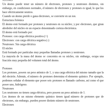
ATOMO
Un átomo puede tener un número de electrones, protones y neutrones distintos, sin
embargo, en condiciones normales, el número de electrones y protones es igual, lo que los
hace eléctricamente neutros.
Cuando un átomo pierde o gana electrones, se convierte en un ion.
Estructura Atómica
El átomo está formado por protones y neutrones en su núcleo; y por electrones, que giran
alrededor del núcleo en un espacio denominado corteza electrónica.
El átomo está formado por:
Protones: con carga eléctrica positiva (+)
Electrones: con carga eléctrica negativa (-)
Neutrones: Sin carga eléctrica
El núcleo
Está formado por partículas muy pequeñas llamadas protones y neutrones.
La mayoría de la masa del átomo se concentra en su núcleo, sin embargo, ocupa una
fracción muy pequeña del volumen total del átomo.
Protones
Los protones, poseen un peso atómico de 1, y una carga eléctrica del mismo tamaño que la
del electrón. Además, el número de protones determina el elemento químico. Por ejemplo,
podemos señalar el elemento que posee seis protones es llamado carbono, así como el que
posee uno, hidrógeno.
Neutrones
Los neutrones no tienen carga eléctrica, pero poseen un peso atómico de 1.
Los átomos de un mismo elemento químico tienen igual número de protones que de
electrones, sin embargo, pueden poseer distinto número de neutrones.
Electrones