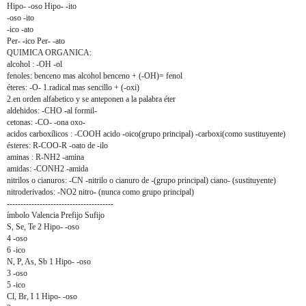
Hipo- -oso Hipo- -ito
-oso -ito
-ico -ato
Per- -ico Per- -ato
QUIMICA ORGANICA:
alcohol : -OH -ol
fenoles: benceno mas alcohol benceno + (-OH)= fenol
éteres: -O- 1.radical mas sencillo + (-oxi)
2.en orden alfabetico y se anteponen a la palabra éter
aldehidos: -CHO -al formil-
cetonas: -CO- -ona oxo-
acidos carboxílicos : -COOH acido -oico(grupo principal) -carboxi(como sustituyente)
ésteres: R-COO-R -oato de -ilo
aminas : R-NH2 -amina
amidas: -CONH2 -amida
nitrilos o cianuros: -CN -nitrilo o cianuro de -(grupo principal) ciano- (sustituyente)
nitroderivados: -NO2 nitro- (nunca como grupo principal)
---------------------------------------
ímbolo Valencia Prefijo Sufijo
S, Se, Te 2 Hipo- -oso
4 -oso
6 -ico
N, P, As, Sb 1 Hipo- -oso
3 -oso
5 -ico
Cl, Br, I 1 Hipo- -oso