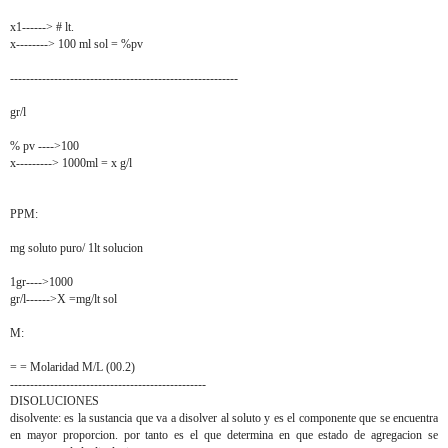
x1------> # lt.
x--------> 100 ml sol = %pv
---------------------------------------------------------
gr/l
% pv ---->100
x---------> 1000ml = x g/l
PPM:
mg soluto puro/ 1lt solucion
1gr---->1000
gr/l------>X =mg/lt sol
M:
= = Molaridad M/L (00.2)
-------------------------------------------------
DISOLUCIONES
disolvente: es la sustancia que va a disolver al soluto y es el componente que se encuentra
en mayor proporcion. por tanto es el que determina en que estado de agregacion se