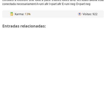
consiteix a extreure una idea a partir d'altres idees amb les kuals akella esta
conectada necesariament A=uni afir I=part afir E=uni neg O=part neg
Karma:
13%
Visitas: 922
Entradas relacionadas: