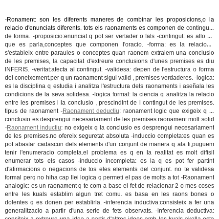
-Ronament: son les diferents maneres de combinar les proposicions,o la
relacio d'enunciats diferents. tots els raonaments es componen de
contingut
i
de
forma
. -proposicio:enunciat q pot ser vertader o fals -
contingut:
es allo de
que es parla,conceptes que componen l'oracio. -
forma:
es la relacio q
s'estableix entre paraules o conceptes quan raonem extraiem una conclusio
de les premises, la capacitat d'extreure conclusions d'unes premises es diu
INFERIS. -veritat:afecta al contingut. -validesa: depen de l'estructura o forma
del coneixement.per q un raonament sigui valid , premises verdaderes. -logica:
es la disciplina q estudia i analitza l'estructura dels raonaments i aseñala les
condicions de la seva solidesa. -logica formal: la ciencia q analitza la relacio
entre les premises i la conclusio , prescindint de l contingut de les premises.
tipus de raonament -
Raonament deductiu
: raonament logic que exigeix q la
conclusio es desprengui necesariament de les premises.raonament molt solid
-
Raonament inductiu
: no exigeix q la conclusio es desprengui necesariament
de les premises.no ofereix seguretat absoluta -induccio completa:es quan es
pot abastar cadascun dels elements d'un conjunt de manera q ala fi,puguem
tenir l'enumeracio completa.el problema es q en la realitat es molt difisil
enumerar tots els casos -induccio incompleta: es la q es pot fer partint
d'afirmacions o negacions de tos eles elements del conjunt. no te validesa
formal perq no hiha cap llei logica q permeti el pas de molts a tot -Raonament
analogic: es un raonament q te com a base el fet de relacionar 2 o mes coses
entre les kuals establim algun tret comu. es basa en les raons bones o
dolentes q es donen per establirla. -inferencia inductiva:consisteix a fer una
generalitzacio a partir d'una serie de fets observats. -inferencia deductiva: