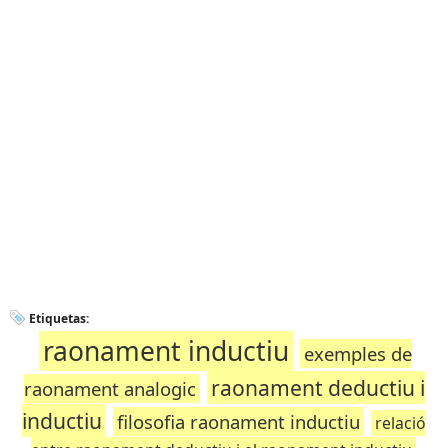
Etiquetas:
raonament inductiu
exemples de
raonament deductiu i
raonament analogic
inductiu
filosofia raonament inductiu
relació