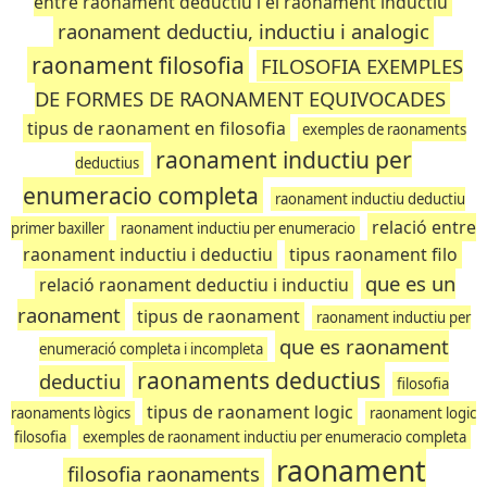
entre raonament deductiu i el raonament inductiu
raonament deductiu, inductiu i analogic
raonament filosofia
FILOSOFIA EXEMPLES
DE FORMES DE RAONAMENT EQUIVOCADES
tipus de raonament en filosofia
exemples de raonaments
raonament inductiu per
deductius
enumeracio completa
raonament inductiu deductiu
relació entre
primer baxiller
raonament inductiu per enumeracio
raonament inductiu i deductiu
tipus raonament filo
que es un
relació raonament deductiu i inductiu
raonament
tipus de raonament
raonament inductiu per
que es raonament
enumeració completa i incompleta
raonaments deductius
deductiu
filosofia
tipus de raonament logic
raonaments lògics
raonament logic
filosofia
exemples de raonament inductiu per enumeracio completa
raonament
filosofia raonaments