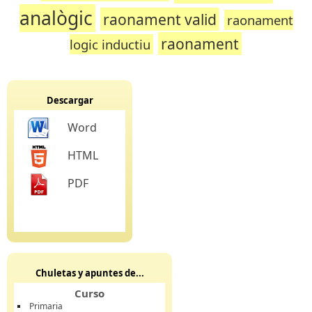
analògic
raonament valid
raonament
raonament
logic inductiu
Descargar
Word
HTML
PDF
Chuletas y apuntes de...
Curso
Primaria