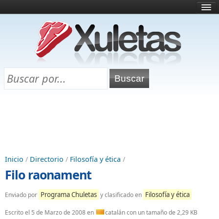
Inicio
¿Qué es esto?
Directorio
Selectividad
Chuletas para exámenes
Programa Chuletas
Inicio
/
Directorio
/
Filosofía y ética
/
Filo raonament
Programa Chuletas
Filosofía y ética
Enviado por
y clasificado en
Escrito el
5 de Marzo de 2008
en
catalán con un tamaño de 2,29 KB