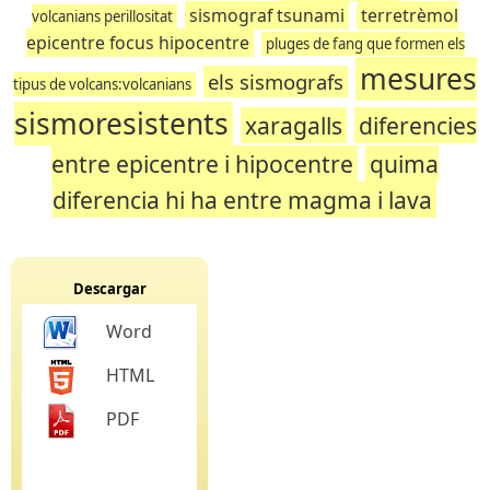
sismograf tsunami
terretrèmol
volcanians perillositat
epicentre focus hipocentre
pluges de fang que formen els
mesures
els sismografs
tipus de volcans:volcanians
sismoresistents
xaragalls
diferencies
entre epicentre i hipocentre
quima
diferencia hi ha entre magma i lava
Descargar
Word
HTML
PDF