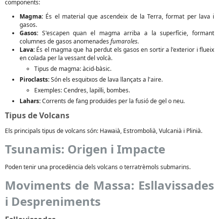
components:
Magma:
És el material que ascendeix de la Terra, format per lava i
gasos.
Gasos:
S'escapen quan el magma arriba a la superfície, formant
columnes de gasos anomenades
fumaroles
.
Lava:
És el magma que ha perdut els gasos en sortir a l'exterior i flueix
en colada per la vessant del volcà.
Tipus de magma: àcid-bàsic.
Piroclasts:
Són els esquitxos de lava llançats a l'aire.
Exemples: Cendres, lapil·li, bombes.
Lahars:
Corrents de fang produïdes per la fusió de gel o neu.
Tipus de Volcans
Els principals tipus de volcans són: Hawaià, Estrombolià, Vulcanià i Plinià.
Tsunamis: Origen i Impacte
Poden tenir una procedència dels volcans o terratrèmols submarins.
Moviments de Massa: Esllavissades
i Despreniments