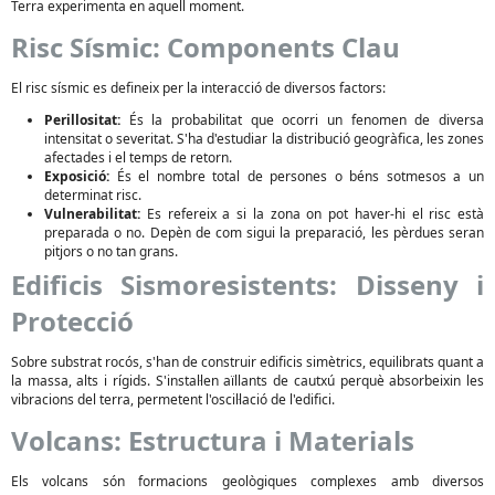
Terra experimenta en aquell moment.
Risc Sísmic: Components Clau
El risc sísmic es defineix per la interacció de diversos factors:
Perillositat:
És la probabilitat que ocorri un fenomen de diversa
intensitat o severitat. S'ha d'estudiar la distribució geogràfica, les zones
afectades i el temps de retorn.
Exposició:
És el nombre total de persones o béns sotmesos a un
determinat risc.
Vulnerabilitat:
Es refereix a si la zona on pot haver-hi el risc està
preparada o no. Depèn de com sigui la preparació, les pèrdues seran
pitjors o no tan grans.
Edificis Sismoresistents: Disseny i
Protecció
Sobre substrat rocós, s'han de construir edificis simètrics, equilibrats quant a
la massa, alts i rígids. S'instal·len aïllants de cautxú perquè absorbeixin les
vibracions del terra, permetent l'oscil·lació de l'edifici.
Volcans: Estructura i Materials
Els volcans són formacions geològiques complexes amb diversos