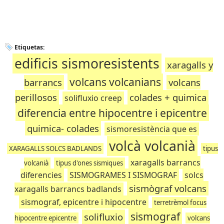
Etiquetas:
edificis sismoresistents
xaragalls y
volcans volcanians
barrancs
volcans
perillosos
colades + quimica
solifluxio creep
diferencia entre hipocentre i epicentre
quimica- colades
sismoresistència que es
volcà volcanià
XARAGALLS SOLCS BADLANDS
tipus
xaragalls barrancs
volcanià
tipus d'ones sismiques
diferencies
SISMOGRAMES I SISMOGRAF
solcs
sismògraf volcans
xaragalls barrancs badlands
sismograf, epicentre i hipocentre
terretrèmol focus
sismograf
solifluxio
hipocentre epicentre
volcans