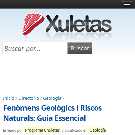
Inicio
¿Qué es esto?
Directorio
Selectividad
Chuletas para exámenes
Programa Chuletas
Inicio
/
Directorio
/
Geología
/
Fenòmens Geològics i Riscos
Naturals: Guia Essencial
Programa Chuletas
Geología
Enviado por
y clasificado en