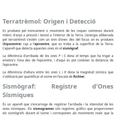
Terratrèmol: Origen i Detecció
Es produeix pel trencament o moviment de les roques sotmeses durant
milers d'anys a pressió i tensió a l'interior de la Terra. L'energia alliberada
pel terratrèmol s'estén com un tren d'ones des del focus on es produeix
(
hipocentre
) cap a l'
epicentre
, que es troba a la superfície de la Terra.
L'aparell que detecta aquestes ones és el
sismògraf
.
La diferència d'arribada de les
ones P
i
S
dona el temps que ha trigat a
emetre's l'ona des de l'epicentre, i d'aquí es pot conèixer la distància de
l'epicentre.
La diferència d'altura entre les
ones L
i
R
dona la magnitud sísmica que
s'utilitzarà per quantificar el sisme en l'escala de
Richter
.
Sismògraf: Registre d'Ones
Sísmiques
És un aparell que s'encarrega de registrar l'arribada i la intensitat de les
ones sísmiques. Els
sismogrames
són registres gràfics que proporcionen
els sismògrafs durant el sisme i corresponen als moviments reals que la