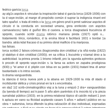
fedrico garicia
lorca
ay alg1s aspctos k vinculan la inspiración tatral d garcía lorca (1828-1936) con
la d vaye-inclán, al margn dl propósito común d suprar la indigncia rinant enl
tatro spañol. s trata dl intrés x la
farsa
cm génro prvé k prmit satirizar aspctos dl
círculo d la conducta en sociedad umana, gnra enrikcido con aspctos
carnavalscos,l tatro d guiñol títrs d caxixra. a lorca dsagradará truculncia dl
sprpnto, cuando scribl
drama
istórico mariana pinda (1927) optó x 1
tratamiento lírico, romántico, d la eroína libral k facilitará 1831 x bordar 1a
bandra. atrás kdal fracaso d su primra obral malficio d la mariposa.
las falsas.
lorca scribió 2 falsos crónicos (tragicomdia don cristóbal y la sñá rosita (1922)
yl stabliyo d don cristóbal (1930)). en sa crítica 1 truculnto y rclamal drxo a la
autnticidad. la primra prsnta 1 lirismo infantil, pro la sgunda aylmntos grotscos
k procdn dl sprpnto vaye-inclán s. la farsa xa actors sn zapatra prodigiosa
(930) y "el amor d d. pliplin con blisa en su jardin (1931) tratanl tma dl amor
bastardado x ls intrss socials.
ls drama vanguardista.
la stancia d lorca nueva york y la abana en 1929-1930 la rnta dl stado d
incrtidumbr stética y crisis prsnal en la k s encontraba.
en sta2 1i2 scrib-cinmatrográfico viaj a la luna y empzó 2 dra+ vanguardistas
(la lyenda dl tiempo) así k pasn 5 año abrn paréntsis d ls inocnts k) y la pieza
surralistal público (1933). en la primra relaboral tópico dl calctín mdiant 1 jovn
k aplaza en vano su flicidad acptando casars 5 años + adlant.l público en su
obra + subvrsiva, lorca dfiendn la plna ralización dl dso individual, exprsadas