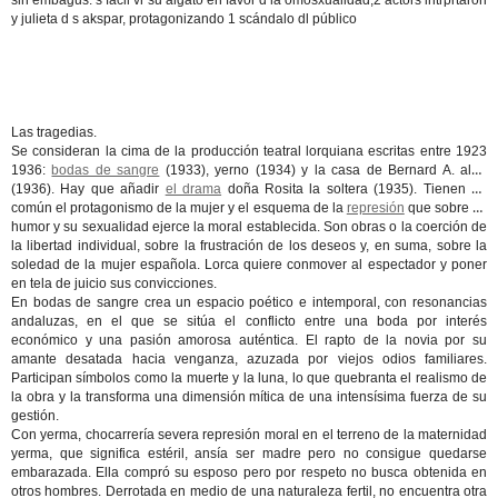
sin embagus. s fácil vr su algato en favor d la omosxualidad,2 actors intrprtaron
y julieta d s akspar, protagonizando 1 scándalo dl público
Las tragedias.
Se consideran la cima de la producción teatral lorquiana escritas entre 1923
1936:
bodas de sangre
(1933), yerno (1934) y la casa de Bernard A. alba
(1936). Hay que añadir
el drama
doña Rosita la soltera (1935). Tienen en
común el protagonismo de la mujer y el esquema de la
represión
que sobre su
humor y su sexualidad ejerce la moral establecida. Son obras o la coerción de
la libertad individual, sobre la frustración de los deseos y, en suma, sobre la
soledad de la mujer española. Lorca quiere conmover al espectador y poner
en tela de juicio sus convicciones.
En bodas de sangre crea un espacio poético e intemporal, con resonancias
andaluzas, en el que se sitúa el conflicto entre una boda por interés
económico y una pasión amorosa auténtica. El rapto de la novia por su
amante desatada hacia venganza, azuzada por viejos odios familiares.
Participan símbolos como la muerte y la luna, lo que quebranta el realismo de
la obra y la transforma una dimensión mítica de una intensísima fuerza de su
gestión.
Con yerma, chocarrería severa represión moral en el terreno de la maternidad
yerma, que significa estéril, ansía ser madre pero no consigue quedarse
embarazada. Ella compró su esposo pero por respeto no busca obtenida en
otros hombres. Derrotada en medio de una naturaleza fertil, no encuentra otra