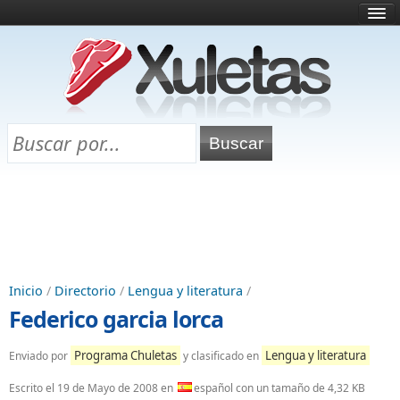
Inicio
¿Qué es esto?
Directorio
Selectividad
Chuletas para exámenes
Programa Chuletas
Inicio
/
Directorio
/
Lengua y literatura
/
Federico garcia lorca
Programa Chuletas
Lengua y literatura
Enviado por
y clasificado en
Escrito el
19 de Mayo de 2008
en
español con un tamaño de 4,32 KB