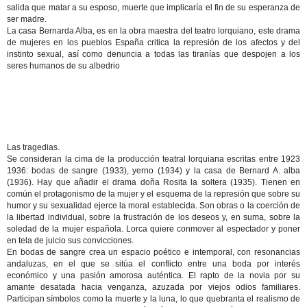
salida que matar a su esposo, muerte que implicaría el fin de su esperanza de
ser madre.
La casa Bernarda Alba, es en la obra maestra del teatro lorquiano, este drama
de mujeres en los pueblos España critica la represión de los afectos y del
instinto sexual, así como denuncia a todas las tiranías que despojen a los
seres humanos de su albedrio
Las tragedias.
Se consideran la cima de la producción teatral lorquiana escritas entre 1923
1936: bodas de sangre (1933), yerno (1934) y la casa de Bernard A. alba
(1936). Hay que añadir el drama doña Rosita la soltera (1935). Tienen en
común el protagonismo de la mujer y el esquema de la represión que sobre su
humor y su sexualidad ejerce la moral establecida. Son obras o la coerción de
la libertad individual, sobre la frustración de los deseos y, en suma, sobre la
soledad de la mujer española. Lorca quiere conmover al espectador y poner
en tela de juicio sus convicciones.
En bodas de sangre crea un espacio poético e intemporal, con resonancias
andaluzas, en el que se sitúa el conflicto entre una boda por interés
económico y una pasión amorosa auténtica. El rapto de la novia por su
amante desatada hacia venganza, azuzada por viejos odios familiares.
Participan símbolos como la muerte y la luna, lo que quebranta el realismo de