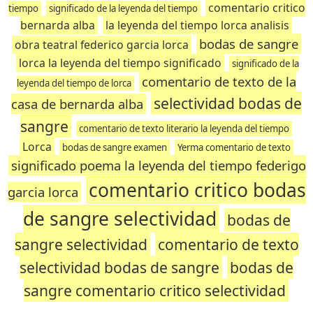
comentario critico
tiempo
significado de la leyenda del tiempo
bernarda alba
la leyenda del tiempo lorca analisis
bodas de sangre
obra teatral federico garcia lorca
lorca la leyenda del tiempo significado
significado de la
comentario de texto de la
leyenda del tiempo de lorca
selectividad bodas de
casa de bernarda alba
sangre
comentario de texto literario la leyenda del tiempo
Lorca
bodas de sangre examen
Yerma comentario de texto
significado poema la leyenda del tiempo federigo
comentario critico bodas
garcia lorca
de sangre selectividad
bodas de
sangre selectividad
comentario de texto
selectividad bodas de sangre
bodas de
sangre comentario critico selectividad