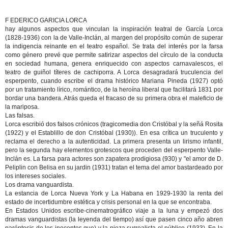
F EDERICO GARICIA LORCA
hay algunos aspectos que vinculan la inspiración teatral de García Lorca
(1828-1936) con la de Valle-Inclán, al margen del propósito común de superar
la indigencia reinante en el teatro español. Se trata del interés por la farsa
como género prevé que permite satirizar aspectos del círculo de la conducta
en sociedad humana, genera enriquecido con aspectos carnavalescos, el
teatro de guiñol títeres de cachiporra. A Lorca desagradará truculencia del
esperpento, cuando escribe el drama histórico Mariana Pineda (1927) optó
por un tratamiento lírico, romántico, de la heroína liberal que facilitará 1831 por
bordar una bandera. Atrás queda el fracaso de su primera obra el maleficio de
la mariposa.
Las falsas.
Lorca escribió dos falsos crónicos (tragicomedia don Cristóbal y la señá Rosita
(1922) y el Establillo de don Cristóbal (1930)). En esa crítica un truculento y
reclama el derecho a la autenticidad. La primera presenta un lirismo infantil,
pero la segunda hay elementos grotescos que proceden del esperpento Valle-
Inclán es. La farsa para actores son zapatera prodigiosa (930) y "el amor de D.
Peliplin con Belisa en su jardin (1931) tratan el tema del amor bastardeado por
los intereses sociales.
Los drama vanguardista.
La estancia de Lorca Nueva York y La Habana en 1929-1930 la renta del
estado de incertidumbre estética y crisis personal en la que se encontraba.
En Estados Unidos escribe-cinematrográfico viaje a la luna y empezó dos
dramas vanguardistas (la leyenda del tiempo) así que pasen cinco año abren