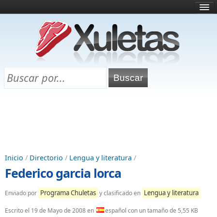
Inicio
¿Qué es esto?
Directorio
Selectividad
Chuletas para exámenes
Programa Chuletas
Inicio
/
Directorio
/
Lengua y literatura
/
Federico garcia lorca
Programa Chuletas
Lengua y literatura
Enviado por
y clasificado en
Escrito el
19 de Mayo de 2008
en
español con un tamaño de 5,55 KB