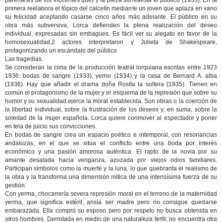
paréntesis de los inocentes que) y la pieza surrealista el público (1933). En la
primera reelabora el tópico del calcetín mediante un joven que aplaza en vano
su felicidad aceptando casarse cinco años más adelante. El público en su
obra más subversiva, Lorca defienden la plena realización del deseo
individual, expresadas sin embagues. Es fácil ver su alegato en favor de la
homosexualidad,2 actores interpretaron y Julieta de Shakespeare,
protagonizando un escándalo del público
Las tragedias.
Se consideran la cima de la producción teatral lorquiana escritas entre 1923
1936: bodas de sangre (1933), yerno (1934) y la casa de Bernard A. alba
(1936). Hay que añadir el drama doña Rosita la soltera (1935). Tienen en
común el protagonismo de la mujer y el esquema de la represión que sobre su
humor y su sexualidad ejerce la moral establecida. Son obras o la coerción de
la libertad individual, sobre la frustración de los deseos y, en suma, sobre la
soledad de la mujer española. Lorca quiere conmover al espectador y poner
en tela de juicio sus convicciones.
En bodas de sangre crea un espacio poético e intemporal, con resonancias
andaluzas, en el que se sitúa el conflicto entre una boda por interés
económico y una pasión amorosa auténtica. El rapto de la novia por su
amante desatada hacia venganza, azuzada por viejos odios familiares.
Participan símbolos como la muerte y la luna, lo que quebranta el realismo de
la obra y la transforma una dimensión mítica de una intensísima fuerza de su
gestión.
Con yerma, chocarrería severa represión moral en el terreno de la maternidad
yerma, que significa estéril, ansía ser madre pero no consigue quedarse
embarazada. Ella compró su esposo pero por respeto no busca obtenida en
otros hombres. Derrotada en medio de una naturaleza fertil, no encuentra otra