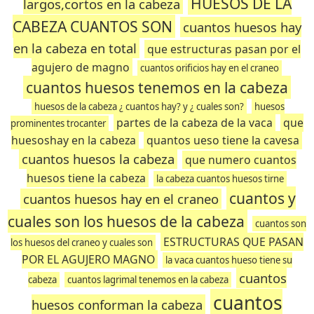
HUESOS DE LA
largos,cortos en la cabeza
CABEZA CUANTOS SON
cuantos huesos hay
en la cabeza en total
que estructuras pasan por el
agujero de magno
cuantos orificios hay en el craneo
cuantos huesos tenemos en la cabeza
huesos de la cabeza ¿ cuantos hay? y ¿ cuales son?
huesos
partes de la cabeza de la vaca
que
prominentes trocanter
huesoshay en la cabeza
quantos ueso tiene la cavesa
cuantos huesos la cabeza
que numero cuantos
huesos tiene la cabeza
la cabeza cuantos huesos tirne
cuantos y
cuantos huesos hay en el craneo
cuales son los huesos de la cabeza
cuantos son
ESTRUCTURAS QUE PASAN
los huesos del craneo y cuales son
POR EL AGUJERO MAGNO
la vaca cuantos hueso tiene su
cuantos
cabeza
cuantos lagrimal tenemos en la cabeza
cuantos
huesos conforman la cabeza