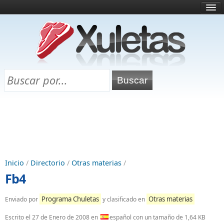
Inicio
¿Qué es esto?
Directorio
Selectividad
Chuletas para exámenes
Programa Chuletas
Inicio
/
Directorio
/
Otras materias
/
Fb4
Programa Chuletas
Otras materias
Enviado por
y clasificado en
Escrito el
27 de Enero de 2008
en
español con un tamaño de 1,64 KB