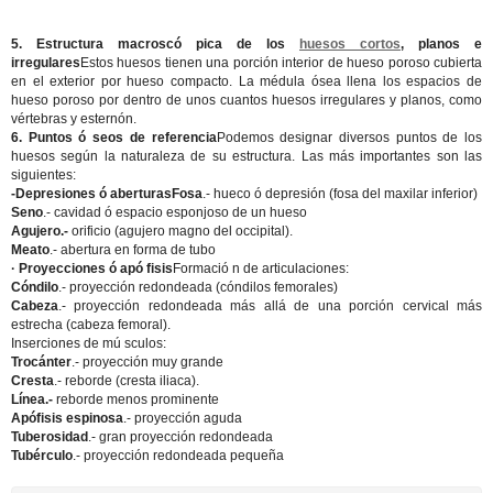
5. Estructura macroscó pica de los
huesos cortos
, planos e
irregulares
Estos huesos tienen una porción interior de hueso poroso cubierta
en el exterior por hueso compacto. La médula ósea llena los espacios de
hueso poroso por dentro de unos cuantos huesos irregulares y planos, como
vértebras y esternón.
6. Puntos ó seos de referencia
Podemos designar diversos puntos de los
huesos según la naturaleza de su estructura. Las más importantes son las
siguientes:
-Depresiones ó aberturas
Fosa
.- hueco ó depresión (fosa del maxilar inferior)
Seno
.- cavidad ó espacio esponjoso de un hueso
Agujero.-
orificio (agujero magno del occipital).
Meato
.- abertura en forma de tubo
· Proyecciones ó apó fisis
Formació n de articulaciones:
Cóndilo
.- proyección redondeada (cóndilos femorales)
Cabeza
.- proyección redondeada más allá de una porción cervical más
estrecha (cabeza femoral).
Inserciones de mú sculos
:
Trocánter
.- proyección muy grande
Cresta
.- reborde (cresta iliaca).
Línea.-
reborde menos prominente
Apófisis espinosa
.- proyección aguda
Tuberosidad
.- gran proyección redondeada
Tubérculo
.- proyección redondeada pequeña