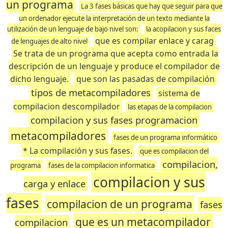
un programa
La 3 fases básicas que hay que seguir para que
un ordenador ejecute la interpretación de un texto mediante la
utilización de un lenguaje de bajo nivel son:
la acopilacion y sus faces
que es compilar enlace y carag
de lenguajes de alto nivel
Se trata de un programa que acepta como entrada la
descripción de un lenguaje y produce el compilador de
dicho lenguaje.
que son las pasadas de compilación
tipos de metacompiladores
sistema de
compilacion descompilador
las etapas de la compilacion
compilacion y sus fases programacion
metacompiladores
fases de un programa informático
* La compilación y sus fases.
que es compilacion del
compilacion,
programa
fases de la compilacion informatica
compilacion y sus
carga y enlace
fases
compilacion de un programa
fases
que es un metacompilador
compilacion