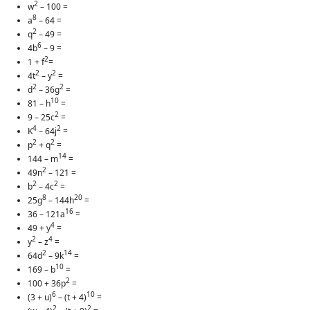
2
w
– 100 =
8
a
– 64 =
2
q
– 49 =
6
4b
– 9 =
2
1 + f
=
2
2
4t
– y
=
2
2
d
– 36g
=
10
81 – h
=
2
9 – 25c
=
4
2
K
– 64j
=
2
2
p
+ q
=
14
144 – m
=
2
49n
– 121 =
2
2
b
– 4c
=
8
20
25g
– 144h
=
16
36 – 121a
=
4
49 + y
=
2
4
y
– z
=
2
14
64d
– 9k
=
10
169 – b
=
2
100 + 36p
=
6
10
(3 + u)
– (t + 4)
=
2
2