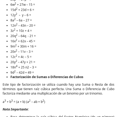
2
6w
+ 27w – 15 =
2
15d
+ 23d + 6 =
2
12y
– y – 6 =
2
8a
– 6a – 27 =
2
12n
– 43n – 20 =
2
3z
+ 10z + 4 =
2
20q
– 64q - 21 =
2
16x
+ 62x – 45 =
2
9m
+ 30m + 16 =
2
20v
– 11v – 3 =
2
12c
+ 4c – 5 =
2
20y
– 47y + 21 =
4
18n
+ 25 n2 – 3 =
2
9d
– 42d + 49 =
Factorización de Sumas o Diferencias de Cubos
Este tipo de factorización se utiliza cuando hay una Suma o Resta de dos
términos que tienen raíz cúbica perfecta. Una Suma o Diferencia de Cubo
factoriza mediante una multiplicación de un binomio por un trinomio.
3
3
2
2
a
+ b
= (a + b) (a
– ab + b
)
Nota Importante:
Para determinar la raíz cúbica del Factor Numérico (de un número)