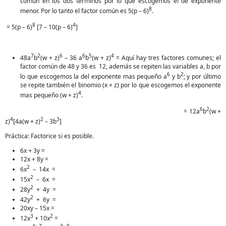
común en los dos términos por lo que escogemos el de exponente
8
menor. Por lo tanto el factor común es 5(p – 6)
.
8
4
= 5(p – 6)
[7 – 10(p – 6)
]
7
2
6
6
5
4
48a
b
(w + z)
– 36 a
b
(w + z)
= Aquí hay tres factores comunes; el
factor común de 48 y 36 es 12, además se repiten las variables a, b por
6
2
lo que escogemos la del exponente mas pequeño a
y b
; y por último
se repite también el binomio (x + z) por lo que escogemos el exponente
4
mas pequeño (w + z)
.
6
2
= 12a
b
(w +
4
2
3
z)
[4a(w + z)
– 3b
]
Práctica: Factorice si es posible.
6x + 3y =
12x + 8y =
2
6x
– 14x =
2
15x
– 6x =
2
28y
+ 4y =
2
42y
+ 6y =
20xy – 15x =
3
2
12x
+ 10x
=