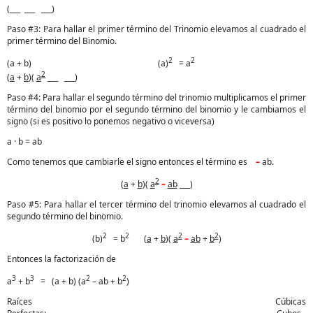
(___ ___ ___)
Paso #3: Para hallar el primer término del Trinomio elevamos al cuadrado el
primer término del Binomio.
2
2
(a + b) (a)
= a
2
(
a
+
b
)(
a
___ ___)
Paso #4: Para hallar el segundo término del trinomio multiplicamos el primer
término del binomio por el segundo término del binomio y le cambiamos el
signo (si es positivo lo ponemos negativo o viceversa)
a · b = ab
Como tenemos que cambiarle el signo entonces el término es
–
ab.
2
(
a
+
b
)(
a
–
ab
___)
Paso #5: Para hallar el tercer término del trinomio elevamos al cuadrado el
segundo término del binomio.
2
2
2
2
(b)
= b
(
a
+
b
)(
a
–
ab
+
b
)
Entonces la factorización de
3
3
2
2
a
+ b
= (a + b) (a
– ab + b
)
Raíces Cúbicas