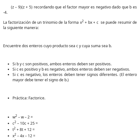
(z – 9)(z + 5) recordando que el factor mayor es negativo dado que b es
-4.
2
La factorización de un trinomio de la forma x
+ bx + c se puede resumir de
la siguiente manera:
Encuentre dos enteros cuyo producto sea c y cuya suma sea b.
Si b y c son positivos, ambos enteros deben ser positivos.
Si c es positivo y b es negativo, ambos enteros deben ser negativos.
Si c es negativo, los enteros deben tener signos diferentes. (El entero
mayor debe tener el signo de b.)
Práctica: Factorice.
2
w
– w – 2 =
2
c
– 10c + 25 =
2
t
+ 8t + 12 =
2
x
– 4x – 12 =