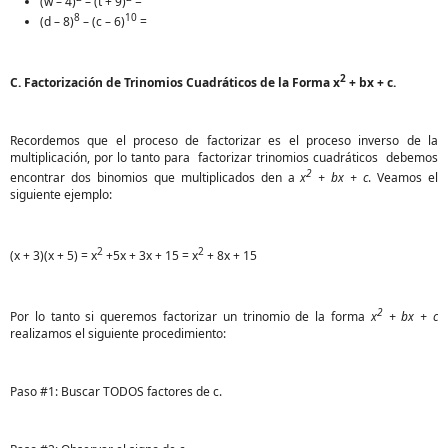
(w – 4)
– (t + 9)
=
8
10
(d – 8)
– (c – 6)
=
2
C. Factorización de Trinomios Cuadráticos de la Forma x
+ bx + c.
Recordemos que el proceso de factorizar es el proceso inverso de la
multiplicación, por lo tanto para factorizar trinomios cuadráticos debemos
2
encontrar dos binomios que multiplicados den a
x
+ bx + c
. Veamos el
siguiente ejemplo:
2
2
(x + 3)(x + 5) = x
+5x + 3x + 15 = x
+ 8x + 15
2
Por lo tanto si queremos factorizar un trinomio de la forma
x
+ bx + c
realizamos el siguiente procedimiento:
Paso #1: Buscar TODOS factores de c.