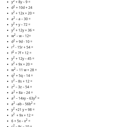
2
y
+ 8y – 9 =
2
d
+ 10d + 24
2
x
+ 12x + 20 =
2
a
– a – 30 =
2
y
+ y – 72 =
2
y
+ 12y + 36 =
2
w
– w – 12=
2
d
+ 9d - 10 =
2
r
- 15r + 54 =
2
f
+ 7f + 12 =
2
y
+ 12y – 45 =
2
x
+ 9x + 20 =
2
w
– 11 w + 28 =
2
q
+ 5q – 14 =
2
s
– 8s + 12 =
2
z
– 3z – 54 =
2
a
+ 8a – 24 =
2
2
a
– 14xy – 63y
=
2
2
a
–ab – 56b
=
2
y
+21 y + 98 =
2
x
+ 9x + 12 =
2
6 + 5x – x
=
2
c
– 9c – 10 =