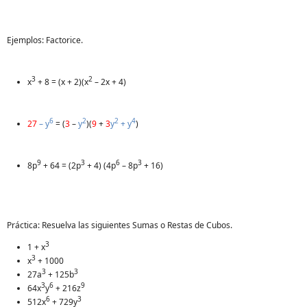
Ejemplos: Factorice.
3
2
x
+ 8 = (x + 2)(x
– 2x + 4)
6
2
2
4
27
– y
= (
3
–
y
)(
9
+
3
y
+ y
)
9
3
6
3
8p
+ 64 = (2p
+ 4) (4p
– 8p
+ 16)
Práctica: Resuelva las siguientes Sumas o Restas de Cubos.
3
1 + x
3
x
+ 1000
3
3
27a
+ 125b
3
6
9
64x
y
+ 216z
6
3
512x
+ 729y