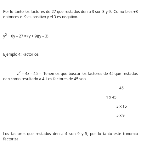
Por lo tanto los factores de 27 que restados den a 3 son 3 y 9. Como b es +3
entonces el 9 es positivo y el 3 es negativo.
2
y
+ 6y – 27 = (y + 9)(y – 3)
Ejemplo 4: Factorice.
2
z
– 4z – 45 = Tenemos que buscar los factores de 45 que restados
den como resultado a 4. Los factores de 45 son
45
1 x 45
3 x 15
5 x 9
Los factores que restados den a 4 son 9 y 5, por lo tanto este trinomio
factoriza