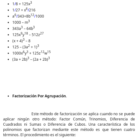
3
1
/
8 + 125x
6
1
/
27 + x
/
216
6
12
a
/
343+8b
/
1000
3
1000 – m
3
3
343a
– 64b
9
18
27
125x
y
– 512z
3
(x + 4)
– 8
2
3
125 – (3a
+ 1)
6
3
12
15
1000x
y
+ 125z
w
3
3
(3a + 2b)
– (2a + 2b)
Factorización Por Agrupación
.
Este método de factorización se aplica cuando no se puede
aplicar ningún otro método: Factor Común, Trinomios, Diferencia de
Cuadrados ni Sumas o Diferencia de Cubos. Una característica de los
polinomios que factorizan mediante este método es que tienen cuatro
términos. El procedimiento es el siguiente: