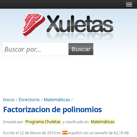
Inicio
¿Qué es esto?
Directorio
Selectividad
Chuletas para exámenes
Programa Chuletas
Inicio
/
Directorio
/
Matemáticas
/
Factorizacion de polinomios
Programa Chuletas
Matemáticas
Enviado por
y clasificado en
Escrito el
22 de Marzo de 2010
en
español con un tamaño de 62,18 KB