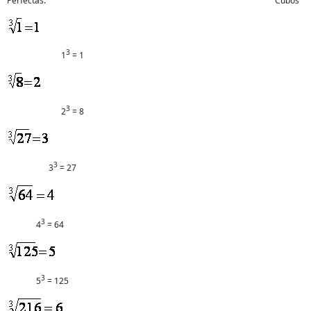
Perfectas: Cubos
3
1
= 1
3
2
= 8
3
3
= 27
3
4
= 64
3
5
= 125