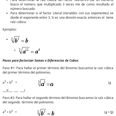
busco el número que multiplicado 3 veces me de como resultado al
número buscado.
Para determinar si el factor Literal (Variables con sus exponentes) se
divide el exponente entre 3, Si es una división exacta entonces el tiene
raíz cúbica.
Ejemplos:
Pasos para factorizar Sumas o Diferencias de Cubos:
Paso #1: Para hallar el primer término del Binomio buscamos la raíz cúbica
del primer término del polinomio.
3
3
a
+ b
=
(
a
___)(___ ___ ___)
Paso #2: Para hallar el segundo término del Binomio buscamos la raíz cúbica
del segundo término del polinomio.
3
3
a
+ b
=
(
a
+
b
)