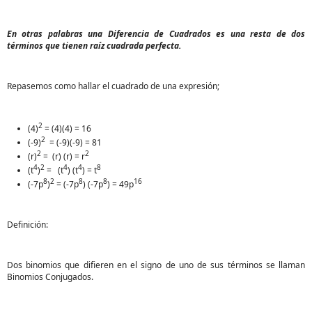
En otras palabras una Diferencia de Cuadrados es una resta de dos
términos que tienen raíz cuadrada perfecta.
Repasemos como hallar el cuadrado de una expresión;
2
(4)
= (4)(4) = 16
2
(-9)
= (-9)(-9) = 81
2
2
(r)
= (r) (r) = r
4
2
4
4
8
(t
)
= (t
) (t
) = t
8
2
8
8
16
(-7p
)
= (-7p
) (-7p
) = 49p
Definición:
Dos binomios que difieren en el signo de uno de sus términos se llaman
Binomios Conjugados.