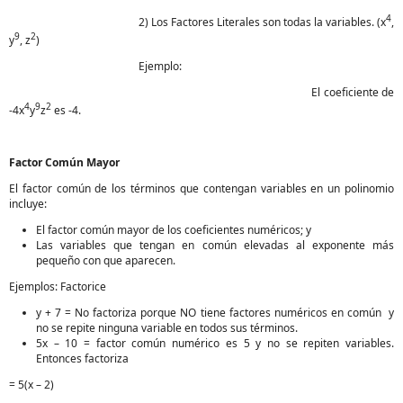
4
2) Los Factores Literales son todas la variables. (x
,
9
2
y
, z
)
Ejemplo:
El coeficiente de
4
9
2
-4x
y
z
es -4.
Factor Común Mayor
El factor común de los términos que contengan variables en un polinomio
incluye:
El factor común mayor de los coeficientes numéricos; y
Las variables que tengan en común elevadas al exponente más
pequeño con que aparecen.
Ejemplos: Factorice
y + 7 = No factoriza porque NO tiene factores numéricos en común y
no se repite ninguna variable en todos sus términos.
5x – 10 = factor común numérico es 5 y no se repiten variables.
Entonces factoriza
= 5(x – 2)