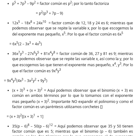
5
3
2
2
p
+ 7p
– 9p
= factor común es p
; por lo tanto factoriza
2
3
= p
(p
+ 7p – 9)
5
8
10
12x
– 18x
+ 24x
= factor común de 12, 18 y 24 es 6; mientras que
podemos observar que se repite la variable x, por lo que escogemos la
5
5
del exponente mas pequeño, x
. Por lo que el factor común es 6x
5
3
5
= 6x
(2 – 3x
+ 4x
)
7
3
6
5
4
8
36x
y
– 27x
y
+ 81x
y
= factor común de 36, 27 y 81 es 9; mientras
que podemos observar que se repite las variable x, así como la y, por lo
4
3
que escogemos las que tienen el exponente mas pequeño, x
, y
. Por lo
4
3
que el factor común es 9x
y
4
3
3
2
2
5
= 9x
y
(4x
– 3x
y
+ 9y
)
3
2
(x + 3)
+ (x + 3)
= Aquí podemos observar que el binomio (x + 3) es
común en ambos términos por lo que lo tomamos con el exponente
2
mas pequeño (x + 3)
. Importante NO expandir el polinomio y como el
factor común es un paréntesis utilizamos corchetes []
2
1
= (x + 3)
[(x + 3)
+ 1]
8
12
35(p – 6)
– 50(p – 6)
= Aquí podemos observar que 35 y 50 tienen
factor común que es 5; mientras que el binomio (p – 6) también es