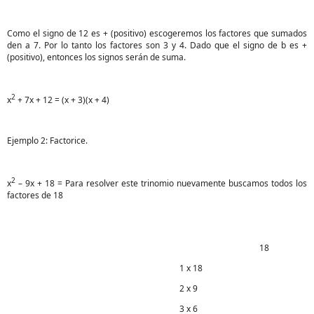
Como el signo de 12 es + (positivo) escogeremos los factores que sumados
den a 7. Por lo tanto los factores son 3 y 4. Dado que el signo de b es +
(positivo), entonces los signos serán de suma.
2
x
+ 7x + 12 = (x + 3)(x + 4)
Ejemplo 2: Factorice.
2
x
– 9x + 18 = Para resolver este trinomio nuevamente buscamos todos los
factores de 18
18
1 x 18
2 x 9
3 x 6