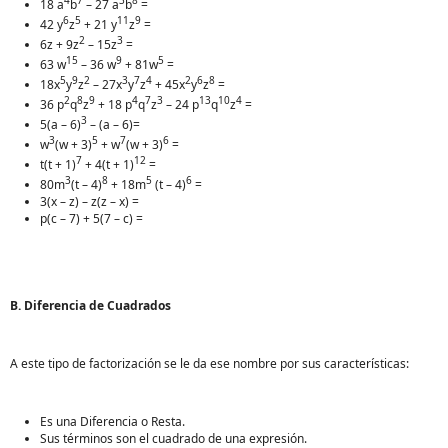
4
7
3
8
18 a
b
– 27 a
b
=
6
5
11
9
42 y
z
+ 21 y
z
=
2
3
6z + 9z
– 15z
=
15
9
5
63 w
– 36 w
+ 81w
=
5
9
2
3
7
4
2
6
8
18x
y
z
– 27x
y
z
+ 45x
y
z
=
2
8
9
4
7
3
13
10
4
36 p
q
z
+ 18 p
q
z
– 24 p
q
z
=
3
5(a – 6)
– (a – 6)=
3
5
7
6
w
(w + 3)
+ w
(w + 3)
=
7
12
t(t + 1)
+ 4(t + 1)
=
3
8
5
6
80m
(t – 4)
+ 18m
(t – 4)
=
3(x – z) – z(z – x) =
p(c – 7) + 5(7 – c) =
B. Diferencia de Cuadrados
A este tipo de factorización se le da ese nombre por sus características:
Es una Diferencia o Resta.
Sus términos son el cuadrado de una expresión.