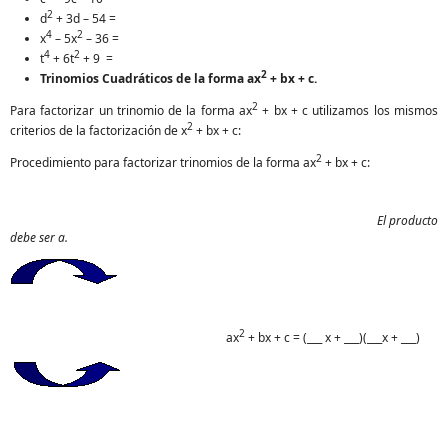
2
d
+ 3d – 54 =
4
2
x
– 5x
– 36 =
4
2
t
+ 6t
+ 9 =
2
Trinomios Cuadráticos de la forma ax
+ bx + c.
2
Para factorizar un trinomio de la forma ax
+ bx + c utilizamos los mismos
2
criterios de la factorización de x
+ bx + c:
2
Procedimiento para factorizar trinomios de la forma ax
+ bx + c:
El producto
debe ser a.
2
ax
+ bx + c = (___ x + ___)(___x + ___)