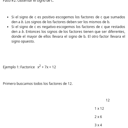
Paso #2: Observar el signo de c.
Si el signo de c es positivo escogemos los factores de c que sumados
den a
b
. Los signos de los factores deben ser los mismos de b.
Si el signo de c es negativo escogemos los factores de c que restados
den a
b
. Entonces los signos de los factores tienen que ser diferentes,
donde el mayor de ellos llevara el signo de b. El otro factor llevara el
signo opuesto.
2
Ejemplo 1: Factorice x
+ 7x + 12
Primero buscamos todos los factores de 12.
12
1 x 12
2 x 6
3 x 4