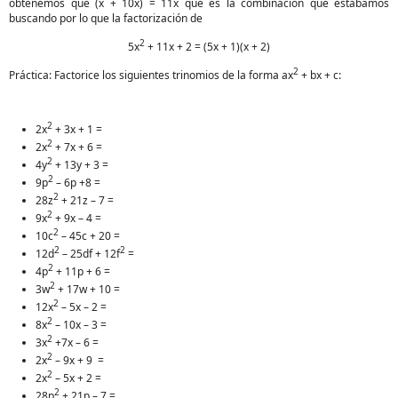
obtenemos que (x + 10x) = 11x que es la combinación que estábamos
buscando por lo que la factorización de
2
5x
+ 11x + 2 = (5x + 1)(x + 2)
2
Práctica: Factorice los siguientes trinomios de la forma ax
+ bx + c:
2
2x
+ 3x + 1 =
2
2x
+ 7x + 6 =
2
4y
+ 13y + 3 =
2
9p
– 6p +8 =
2
28z
+ 21z – 7 =
2
9x
+ 9x – 4 =
2
10c
– 45c + 20 =
2
2
12d
– 25df + 12f
=
2
4p
+ 11p + 6 =
2
3w
+ 17w + 10 =
2
12x
– 5x – 2 =
2
8x
– 10x – 3 =
2
3x
+7x – 6 =
2
2x
– 9x + 9 =
2
2x
– 5x + 2 =
2
28p
+ 21p – 7 =