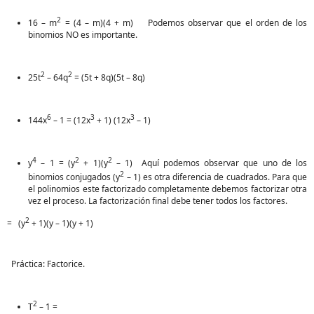
2
16 – m
= (4 – m)(4 + m) Podemos observar que el orden de los
binomios NO es importante.
2
2
25t
– 64q
= (5t + 8q)(5t – 8q)
6
3
3
144x
– 1 = (12x
+ 1) (12x
– 1)
4
2
2
y
– 1 = (y
+ 1)(y
– 1) Aquí podemos observar que uno de los
2
binomios conjugados (y
– 1) es otra diferencia de cuadrados. Para que
el polinomios este factorizado completamente debemos factorizar otra
vez el proceso. La factorización final debe tener todos los factores.
2
= (y
+ 1)(y – 1)(y + 1)
Práctica: Factorice.
2
T
– 1 =