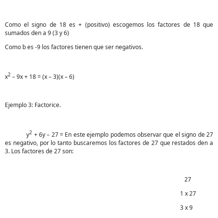
Como el signo de 18 es + (positivo) escogemos los factores de 18 que
sumados den a 9 (3 y 6)
Como b es -9 los factores tienen que ser negativos.
2
x
– 9x + 18 = (x – 3)(x – 6)
Ejemplo 3: Factorice.
2
y
+ 6y – 27 = En este ejemplo podemos observar que el signo de 27
es negativo, por lo tanto buscaremos los factores de 27 que restados den a
3. Los factores de 27 son:
27
1 x 27
3 x 9