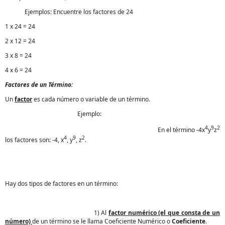
Ejemplos: Encuentre los factores de 24
1 x 24 = 24
2 x 12 = 24
3 x 8 = 24
4 x 6 = 24
Factores de un Término:
Un
factor
es cada número o variable de un término.
Ejemplo:
4
9
2
En el término -4x
y
z
4
9
2
los factores son: -4, x
, y
, z
.
Hay dos tipos de factores en un término:
1) Al
factor numérico (el que consta de un
número)
de un término se le llama Coeficiente Numérico o
Coeficiente
.