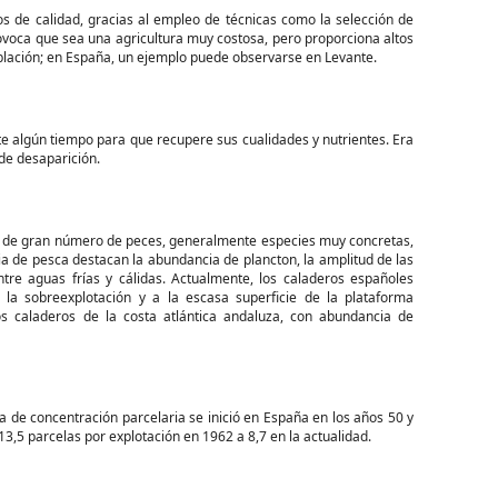
os de calidad, gracias al empleo de técnicas como la selección de
 provoca que sea una agricultura muy costosa, pero proporciona altos
oblación; en España, un ejemplo puede observarse en Levante.
nte algún tiempo para que recupere sus cualidades y nutrientes. Era
de desaparición.
as de gran número de peces, generalmente especies muy concretas,
a de pesca destacan la abundancia de plancton, la amplitud de las
ntre aguas frías y cálidas. Actualmente, los caladeros españoles
 la sobreexplotación y a la escasa superficie de la plataforma
os caladeros de la costa atlántica andaluza, con abundancia de
ca de concentración parcelaria se inició en España en los años 50 y
 13,5 parcelas por explotación en 1962 a 8,7 en la actualidad.