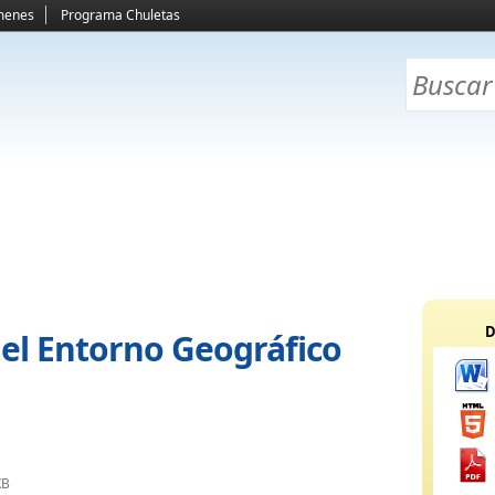
menes
Programa Chuletas
D
el Entorno Geográfico
KB