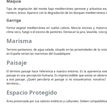
Maquia
Tipo de vegetación del monte bajo mediterráneo perenne y arbustiva exube
romero, brezo. Aparece con la degradación de los bosques mediterráneos en
Garriga
Forma vegetal mediterránea en suelos calizos. Mezcla encinas y matorra
clima seco, fuego o el exceso de pastoreo. Destacan la jara, lavanda, cosc
Marisma
Terreno pantanoso, de agua salada, situado en las proximidades de la cos
en España serían las marismas del Guadalquivir.
Paisaje
El término paisaje hace referencia a nuestro entorno. Es la apariencia exte
paisaje es una percepción humana. Es imprescindible que exista un observ
a ese paisaje. ¿Quién percibiría el paisaje si no estuviéramos nosotros?
territorio…
Espacio Protegido
Área preservada por sus valores estéticos y culturales. Deben compatibili