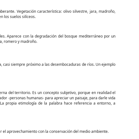
rante. Vegetación característica: olivo silvestre, jara, madroño,
 los suelos silíceos.
les. Aparece con la degradación del bosque mediterráneo por un
oja, romero y madroño.
ta, casi siempre próximo a las desembocaduras de ríos. Un ejemplo
rna del territorio. Es un concepto subjetivo, porque en realidad el
ador -personas humanas- para apreciar un paisaje, para darle vida
 La propia etimología de la palabra hace referencia a entorno, a
zar el aprovechamiento con la conservación del medio ambiente.