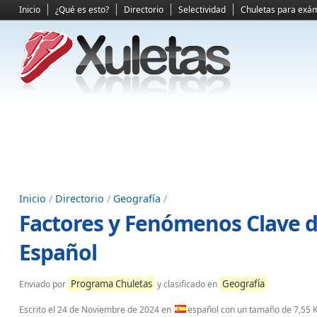
Inicio
¿Qué es esto?
Directorio
Selectividad
Chuletas para exá
Inicio
/
Directorio
/
Geografía
/
Factores y Fenómenos Clave d
Español
Programa Chuletas
Geografía
Enviado por
y clasificado en
Escrito el
24 de Noviembre de 2024
en
español con un tamaño de 7,55 