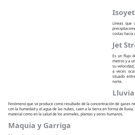
Isoye
Líneas que 
precipitacion
costas hacia e
Jet St
Es un flujo d
metros y a un
su velocidad
a veces ocas
situado entr
norte.
Lluvia
Fenómeno que se produce como resultado de la concentración de gases nitr
con la humedad y el agua de las nubes, caen a la tierra en forma de lluvia,
material como en la salud de los animales, plantas y seres humanos.
Maquia y Garriga