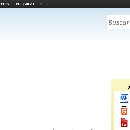
menes
Programa Chuletas
D