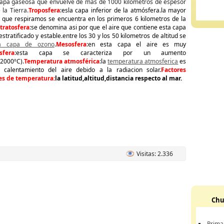
Capa gaseosa que envuelve de más de 1000 kilometros de espesor
la Tierra.
Troposfera
:esla capa inferior de la atmósfera.la mayor
e que respiramos se encuentra en los primeros 6 kilometros de la
tratosfera
:se denomina asi por que el aire que contiene esta capa
stratificado y estable.entre los 30 y los 50 kilometros de altitud se
a capa de ozono
.
Mesosfera
:en esta capa el aire es muy
sfera
:esta capa se caracteriza por un aumento
2000ºC).
Temperatura atmosférica
:la
temperatura atmosferica
es
 calentamiento del aire debido a la radiacion solar.
Factores
es de temperatura:
la latitud,altitud,distancia respecto al mar.
Visitas: 2.336
Chu
Prima