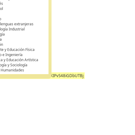
és
ol
o
 lenguas extranjeras
ogía Industrial
gía
a
ón
te y Educación Física
o e Ingeniería
ca y Educación Artística
ogía y Sociología
y Humanidades
OCsvYgYdNxVKSiZRIhYMmXIPvS48iGDbUTBj