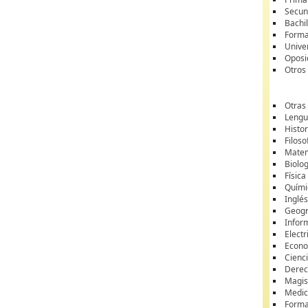
Secun
Bachil
Forma
Unive
Oposi
Otros
Otras
Lengua
Histor
Filoso
Matem
Biolo
Física
Quími
Inglé
Geogr
Infor
Electr
Econ
Cienci
Dere
Magis
Medic
Forma