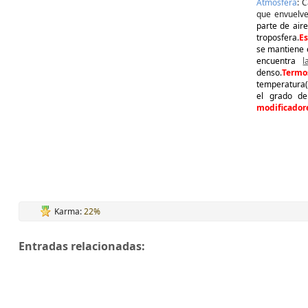
Atmósfera
: 
que envuelve 
parte de air
troposfera.
Es
se mantiene e
encuentra
l
denso.
Termo
temperatura(
el grado de
modificador
Karma:
22%
Entradas relacionadas: