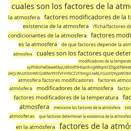
cuales son los factores de la at
factores modificadores de la
la atmosfera
existencia de la atmosfera
/ficha/factores-d
factores modi
condicionantes de la atmosfera
es la atmosfera
de que factores depende la at
cuales son los factores que dete
admosfera
modificadores de la temperat
xyPhRoFwEIewAfAuUd9mift94Iao9UgWRqntClZlgoEfM4wN
zArJLWUztStmMCGzBNsY95fVFHYbCZ2F9mgcUwRLFGzvtQYypWOBX
atmosfera factores modificadores
factores atmos
modificadores de la atmosfera
atmósfera
factor
fa
factores modificadores de la temperatura
atmosfera
so
mencione los factores de la atmósfera
atmosferas
que factores determinan la existencia de la atmosfer
factores de la atmó
en la atmósfera