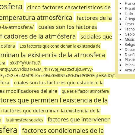
mosfera
Franc
cinco factores caracteristicos de
Españ
Latín
 temperatura atmosférica
factores de la
Grieg
Otras
cuales son los factores
e-la-atmosfera/
Tecnol
ficadores de la atmósfera
Geolo
sociales que
Músic
Religi
mosfera
Los factores que condicionan la existencia del
Depor
rminan la existencia de la atmosfera
Diseñ
Plásti
ura
oXxTrTyYUnFtu7-
Psicol
ntJQA05vTdbDTxaZM_rhHYvpJ_wLFzScfujxGvnvy-
Arte 
EyxOiGzHluMMT9cKme0EibGMRN5xPGsDetPOFGFqLVBAdOjTGWmskw2R
fera
cuales son los factores que establece la
es modificadores del aire
que es el factor atmosfera
ctores que permiten l existencia de la
n factores que determinan la existencia de la
factores que intervienen
a
la atmosfera sociales
sfera
factores condicionales de la