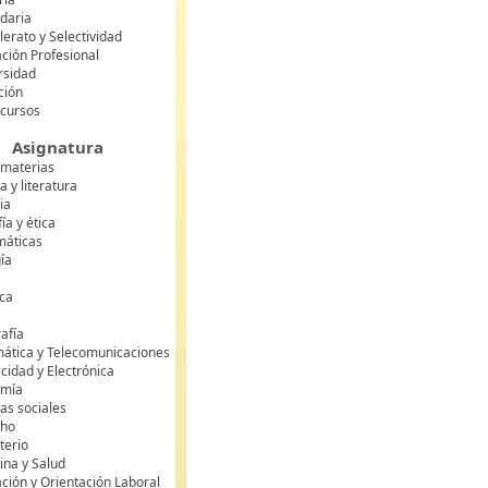
daria
lerato y Selectividad
ción Profesional
rsidad
ción
 cursos
Asignatura
 materias
 y literatura
ia
fía y ética
áticas
gía
ca
s
afía
mática y Telecomunicaciones
icidad y Electrónica
omía
as sociales
cho
terio
ina y Salud
ción y Orientación Laboral