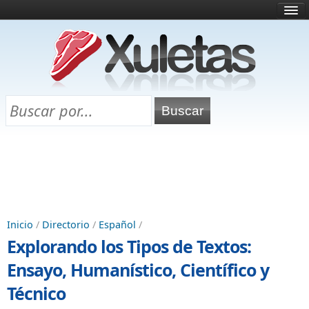
Inicio
¿Qué es esto?
Directorio
Selectividad
Chuletas para exámenes
Programa Chuletas
Inicio
/
Directorio
/
Español
/
Explorando los Tipos de Textos:
Ensayo, Humanístico, Científico y
Técnico