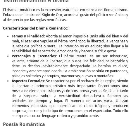
Teatro Romántico: El Drama
El drama romántico es la expresión teatral por excelencia del Romanticismo.
Enlaza con el teatro del Siglo de Oro, acorde al gusto del público romántico y
al desprecio por las reglas neoclásicas.
Características del Drama Romántico:
Temas y Finalidad:
Aborda el amor imposible (más allá del bien y del
mal), el azar que vapulea al héroe romántico, la libertad, la venganza y
la rebeldía política o moral. La intención no es educar, sino llegar a la
sensibilidad del espectador, emocionarle y hacerle sufrir o gozar.
Personajes y Escenarios:
El héroe teatral es un ser misterioso,
valiente, amante de la libertad, que busca una felicidad inalcanzable y
tiene un destino inevitablemente desgraciado. La heroína es dulce,
inocente y amante apasionada. La ambientación se sitúa en panteones,
paisajes solitarios y abruptos, mazmorras, cuevas o montañas.
Aspectos Formales:
Se caracteriza por el rechazo de las reglas, siendo
la libertad el principio artístico más importante. Encontramos una
mezcla de elementos trágicos y cómicos, prosa y verso. Se da el triunfo
de la sorpresa sobre la verosimilitud dieciochesca. Rompen las
unidades de tiempo y lugar. El número de actos varía. Utilizan
elementos efectistas que intensifican el clima trágico y producen
sorpresa, horror y todo tipo de emociones en el espectador. Todo ello
se expresa con un lenguaje retórico y grandilocuente.
Poesía Romántica