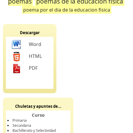
poemas
poemas de la educacion fisica
poema por el dia de la educacion fisica
Descargar
Word
HTML
PDF
Chuletas y apuntes de...
Curso
Primaria
Secundaria
Bachillerato y Selectividad