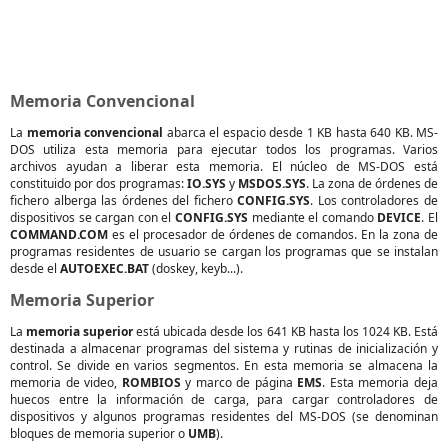
Memoria Convencional
La
memoria convencional
abarca el espacio desde 1 KB hasta 640 KB. MS-
DOS utiliza esta memoria para ejecutar todos los programas. Varios
archivos ayudan a liberar esta memoria. El núcleo de MS-DOS está
constituido por dos programas:
IO.SYS
y
MSDOS.SYS
. La zona de órdenes de
fichero alberga las órdenes del fichero
CONFIG.SYS
. Los controladores de
dispositivos se cargan con el
CONFIG.SYS
mediante el comando
DEVICE
. El
COMMAND.COM
es el procesador de órdenes de comandos. En la zona de
programas residentes de usuario se cargan los programas que se instalan
desde el
AUTOEXEC.BAT
(doskey, keyb...).
Memoria Superior
La
memoria superior
está ubicada desde los 641 KB hasta los 1024 KB. Está
destinada a almacenar programas del sistema y rutinas de inicialización y
control. Se divide en varios segmentos. En esta memoria se almacena la
memoria de video,
ROMBIOS
y marco de página
EMS
. Esta memoria deja
huecos entre la información de carga, para cargar controladores de
dispositivos y algunos programas residentes del MS-DOS (se denominan
bloques de memoria superior o
UMB
).