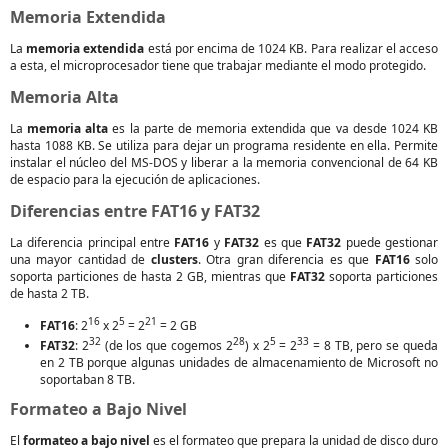
Memoria Extendida
La
memoria extendida
está por encima de 1024 KB. Para realizar el acceso
a esta, el microprocesador tiene que trabajar mediante el modo protegido.
Memoria Alta
La
memoria alta
es la parte de memoria extendida que va desde 1024 KB
hasta 1088 KB. Se utiliza para dejar un programa residente en ella. Permite
instalar el núcleo del MS-DOS y liberar a la memoria convencional de 64 KB
de espacio para la ejecución de aplicaciones.
Diferencias entre FAT16 y FAT32
La diferencia principal entre
FAT16
y
FAT32
es que
FAT32
puede gestionar
una mayor cantidad de
clusters
. Otra gran diferencia es que
FAT16
solo
soporta particiones de hasta 2 GB, mientras que
FAT32
soporta particiones
de hasta 2 TB.
16
5
21
FAT16
: 2
x 2
= 2
= 2 GB
32
28
5
33
FAT32
: 2
(de los que cogemos 2
) x 2
= 2
= 8 TB, pero se queda
en 2 TB porque algunas unidades de almacenamiento de Microsoft no
soportaban 8 TB.
Formateo a Bajo Nivel
El
formateo a bajo nivel
es el formateo que prepara la unidad de disco duro