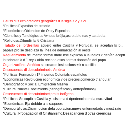
Causs d ls exploracions geográfics d ls sigls XV y XVI
*Políticas:Expasión del trritorio
*Económicas:Obtencion de Oro y Especias
*Científics y Tcnológics:Ls Avnces-brújla,astrolabio,nao y carabela
*Religioss:Difundir la fé Cristiana
Tratado de Tordesillas
acuerd entre Castilla y Portugal, se aceptan ls buls
papals,pro se desplaza la línea de demarcación al oeste
Requerimiento
dcumento formal dnde nse explicba a ls indios k debían aceptr
la soberanía d 1 rey k abía recibdo esas tierrs x donación del papa
Organización d América
se crearon institucions = k n castilla
Cnsecuencis dl descubriminet d Amérca
*Políticas: Formación 1º Imperios Colonials españoles
*Económicas:Revolución económica y de precios,comercio triangular
*Demográfico y Social:Emigración Masiva
*Cultural:Nuevs Cnocimients (cartográficos y antropónimos)
Cnsecuencis dl descubriminet pra ls Indígens
*Políticas: Se copió a Castilla y l sistema d dpndencia era la esclavitud
*Económicas: Bja debido a ls saqueos
*Demográfic as:Disminución dela población,nuevs enfermedads y mestizaje
*Cultural: Propagación dl Cristianismo,Desaparición d otras creencias