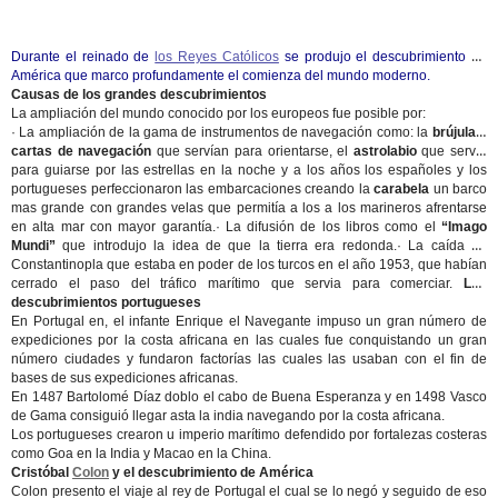
Durante el reinado de
los Reyes Católicos
se produjo el descubrimiento de
América que marco profundamente el comienza del mundo moderno.
Causas de los grandes descubrimientos
La ampliación del mundo conocido por los europeos fue posible por:
· La ampliación de la gama de instrumentos de navegación como: la
brújula o
cartas de navegación
que servían para orientarse, el
astrolabio
que servia
para guiarse por las estrellas en la noche y a los años los españoles y los
portugueses perfeccionaron las embarcaciones creando la
carabela
un barco
mas grande con grandes velas que permitía a los a los marineros afrentarse
en alta mar con mayor garantía.· La difusión de los libros como el
“Imago
Mundi”
que introdujo la idea de que la tierra era redonda.· La caída de
Constantinopla que estaba en poder de los turcos en el año 1953, que habían
cerrado el paso del tráfico marítimo que servia para comerciar.
Los
descubrimientos portugueses
En Portugal en, el infante Enrique el Navegante impuso un gran número de
expediciones por la costa africana en las cuales fue conquistando un gran
número ciudades y fundaron factorías las cuales las usaban con el fin de
bases de sus expediciones africanas.
En 1487 Bartolomé Díaz doblo el cabo de Buena Esperanza y en 1498 Vasco
de Gama consiguió llegar asta la india navegando por la costa africana.
Los portugueses crearon u imperio marítimo defendido por fortalezas costeras
como Goa en la India y Macao en la China.
Cristóbal
Colon
y el descubrimiento de América
Colon presento el viaje al rey de Portugal el cual se lo negó y seguido de eso