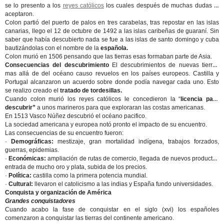
se lo presento a los
reyes católicos
los cuales después de muchas dudas lo
aceptaron.
Colon partió del puerto de palos en tres carabelas, tras repostar en las islas
canarias, llego el 12 de octubre de 1492 a las islas caribeñas de guaraní. Sin
saber que había descubierto nada se fue a las islas de santo domingo y cuba
bautizándolas con el nombre de la
española.
Colon murió en 1506 pensando que las tierras esas formaban parte de Asia.
Consecuencias del descubrimiento
El descubrimientos de nuevas tierras
mas allá de del océano causo revuelos en los países europeos. Castilla y
Portugal alcanzaron un acuerdo sobre donde podía navegar cada uno. Esto
se realizo creado el
tratado de tordesillas.
Cuando colon murió los reyes católicos le concedieron la “
licencia para
descubrir”
a unos marineros para que exploraran las costas americanas.
En 1513 Vasco Núñez descubrió el océano pacifico.
La sociedad americana y europea notó pronto el impacto de su encuentro.
Las consecuencias de su encuentro fueron:
·
Demográficas:
mestizaje, gran mortalidad indígena, trabajos forzados,
guerras, epidemias.
·
Económicas:
ampliación de rutas de comercio, llegada de nuevos productos
entrada de mucho oro y plata, subida de los precios.
·
Política:
castilla como la primera potencia mundial.
·
Cultural:
llevaron el catolicismo a las indias y España fundo universidades.
Conquista y organización de América
Grandes conquistadores
Cuando acabo la fase de conquistar en el siglo (xvi) los españoles
comenzaron a conquistar las tierras del continente americano.