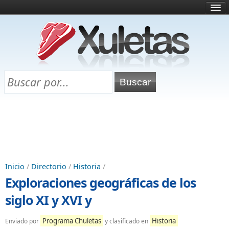
Inicio
¿Qué es esto?
Directorio
Selectividad
Chuletas para exámenes
Programa Chuletas
Inicio
/
Directorio
/
Historia
/
Exploraciones geográficas de los
siglo XI y XVI y
Programa Chuletas
Historia
Enviado por
y clasificado en