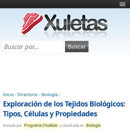
Inicio
¿Qué es esto?
Directorio
Selectividad
Chuletas para exámenes
Programa Chuletas
Inicio
/
Directorio
/
Biología
/
Exploración de los Tejidos Biológicos:
Tipos, Células y Propiedades
Programa Chuletas
Biología
Enviado por
y clasificado en