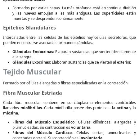
Formados por varias capas. La más profunda está en continua división
y las nuevas empujan a las más antiguas. Las superficiales están
muertas y se desprenden continuamente.
Epitelios Glandulares
Intercaladas entre las células de los epitelios hay células secretoras, que
pueden encontrarse asociadas formando glándulas.
Glándulas Endocrinas
: Elaboran sustancias que vierten directamente
a la sangre.
Glándulas Exocrinas
: Elaboran sustancias que se vierten al exterior.
Tejido Muscular
Formado por células alargadas o fibras especializadas en la contracción.
Fibra Muscular Estriada
Cada fibra muscular contiene en su citoplasma elementos contráctiles
llamados
miofibrillas
. Cada miofibrilla posee dos proteínas: la
actina
y la
miosina
.
Fibras del Músculo Esquelético
: Células cilíndricas, alargadas y
plurinucleadas. Su contracción es
voluntaria
.
Fibras del Músculo Cardíaco
: Células cortas, uninucleadas y
conectadas entre sí. Su contracción es
involuntaria
.