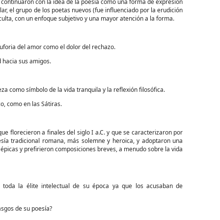
continuaron con la idea de la poesía como una forma de expresión
lar, el grupo de los poetas nuevos (fue influenciado por la erudición
 culta, con un enfoque subjetivo y una mayor atención a la forma.
uforia del amor como el dolor del rechazo.
d hacia sus amigos.
za como símbolo de la vida tranquila y la reflexión filosófica.
co, como en las Sátiras.
 florecieron a finales del siglo I a.C. y que se caracterizaron por
oesía tradicional romana, más solemne y heroica, y adoptaron una
épicas y prefirieron composiciones breves, a menudo sobre la vida
toda la élite intelectual de su época ya que los acusaban de
asgos de su poesía?