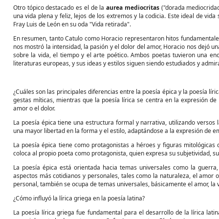
Otro tópico destacado es el de la
aurea mediocritas
("dorada mediocridad"
una vida plena y feliz, lejos de los extremos y la codicia. Este ideal de v
Fray Luis de León en su oda "Vida retirada".
En resumen, tanto Catulo como Horacio representaron hitos fundamentales 
nos mostró la intensidad, la pasión y el dolor del amor, Horacio nos dejó un
sobre la vida, el tiempo y el arte poético. Ambos poetas tuvieron una enor
literaturas europeas, y sus ideas y estilos siguen siendo estudiados y admir
¿Cuáles son las principales diferencias entre la poesía épica y la poesía lí
gestas míticas, mientras que la poesía lírica se centra en la expresión d
amor o el dolor.
La poesía épica tiene una estructura formal y narrativa, utilizando versos
una mayor libertad en la forma y el estilo, adaptándose a la expresión de 
La poesía épica tiene como protagonistas a héroes y figuras mitológicas q
coloca al propio poeta como protagonista, quien expresa su subjetividad, s
La poesía épica está orientada hacia temas universales como la guerra, l
aspectos más cotidianos y personales, tales como la naturaleza, el amor o 
personal, también se ocupa de temas universales, básicamente el amor, la v
¿Cómo influyó la lírica griega en la poesía latina?
La poesía lírica griega fue fundamental para el desarrollo de la lírica la