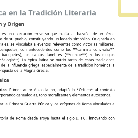
ca en la Tradición Literaria
n y Origen
 es una narración en verso que exalta las hazañas de un héroe
vo de su pueblo, constituyendo un legado simbólico. Originada en
rales, se vinculaba a eventos relevantes como victorias militares,
 banquetes, con antecedentes como los **carmina convivalia**
banquetes), los cantos fúnebres (**neniae**) y los elogios
**elogia**). La épica latina se nutrió tanto de estas tradiciones
de la influencia griega, especialmente de la tradición homérica, a
conquista de la Magna Grecia.
aica
nico
: Primer autor épico latino, adaptó la *Odisea* al contexto
rporando genealogías, tono moralizante y elementos autóctonos.
rar la Primera Guerra Púnica y los orígenes de Roma vinculados a
toria de Roma desde Troya hasta el siglo II a.C., innovando con