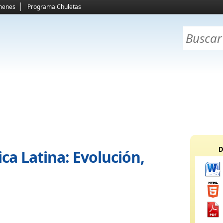
menes
Programa Chuletas
D
rica Latina: Evolución,