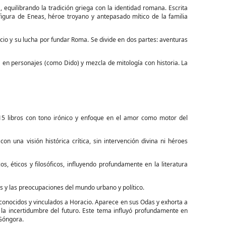
 equilibrando la tradición griega con la identidad romana. Escrita
igura de Eneas, héroe troyano y antepasado mítico de la familia
Lacio y su lucha por fundar Roma. Se divide en dos partes: aventuras
ca en personajes (como Dido) y mezcla de mitología con historia. La
15 libros con tono irónico y enfoque en el amor como motor del
on una visión histórica crítica, sin intervención divina ni héroes
s, éticos y filosóficos, influyendo profundamente en la literatura
nes y las preocupaciones del mundo urbano y político.
 conocidos y vinculados a Horacio. Aparece en sus Odas y exhorta a
 la incertidumbre del futuro. Este tema influyó profundamente en
 Góngora.