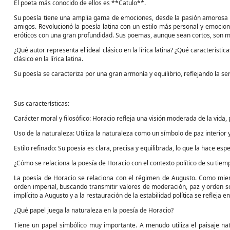
El poeta más conocido de ellos es **Catulo**.
Su poesía tiene una amplia gama de emociones, desde la pasión amorosa ha
amigos. Revolucionó la poesía latina con un estilo más personal y emocion
eróticos con una gran profundidad. Sus poemas, aunque sean cortos, son mu
¿Qué autor representa el ideal clásico en la lírica latina? ¿Qué característ
clásico en la lírica latina.
Su poesía se caracteriza por una gran armonía y equilibrio, reflejando la s
Sus características:
Carácter moral y filosófico: Horacio refleja una visión moderada de la vida,
Uso de la naturaleza: Utiliza la naturaleza como un símbolo de paz interior y
Estilo refinado: Su poesía es clara, precisa y equilibrada, lo que la hace es
¿Cómo se relaciona la poesía de Horacio con el contexto político de su tiem
La poesía de Horacio se relaciona con el régimen de Augusto. Como miem
orden imperial, buscando transmitir valores de moderación, paz y orden s
implícito a Augusto y a la restauración de la estabilidad política se refleja
¿Qué papel juega la naturaleza en la poesía de Horacio?
Tiene un papel simbólico muy importante. A menudo utiliza el paisaje natu