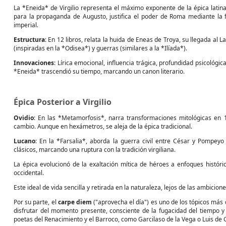
La *Eneida* de Virgilio representa el máximo exponente de la épica latina,
para la propaganda de Augusto, justifica el poder de Roma mediante la f
imperial.
Estructura
: En 12 libros, relata la huida de Eneas de Troya, su llegada al 
(inspiradas en la *Odisea*) y guerras (similares a la *Ilíada*).
Innovaciones
: Lírica emocional, influencia trágica, profundidad psicológi
*Eneida* trascendió su tiempo, marcando un canon literario.
Épica Posterior a Virgilio
Ovidio
: En las *Metamorfosis*, narra transformaciones mitológicas en 
cambio. Aunque en hexámetros, se aleja de la épica tradicional.
Lucano
: En la *Farsalia*, aborda la guerra civil entre César y Pompeyo c
clásicos, marcando una ruptura con la tradición virgiliana.
La épica evolucionó de la exaltación mítica de héroes a enfoques histórico
occidental.
Este ideal de vida sencilla y retirada en la naturaleza, lejos de las ambicio
Por su parte, el
carpe diem
("aprovecha el día") es uno de los tópicos más
disfrutar del momento presente, consciente de la fugacidad del tiempo y
poetas del Renacimiento y el Barroco, como Garcilaso de la Vega o Luis de