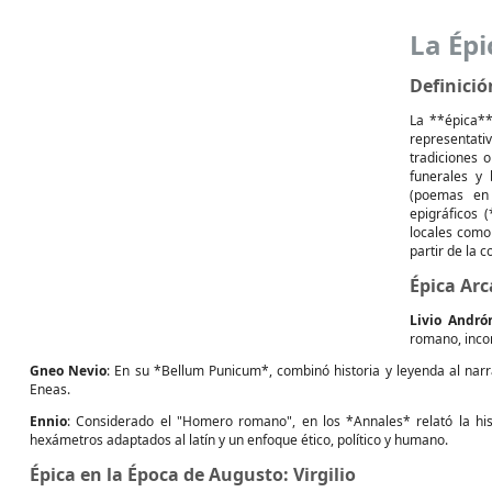
La Épi
Definició
La **épica**
representati
tradiciones o
funerales y
(poemas en 
epigráficos (
locales como 
partir de la 
Épica Arc
Livio Andró
romano, inco
Gneo Nevio
: En su *Bellum Punicum*, combinó historia y leyenda al nar
Eneas.
Ennio
: Considerado el "Homero romano", en los *Annales* relató la his
hexámetros adaptados al latín y un enfoque ético, político y humano.
Épica en la Época de Augusto: Virgilio