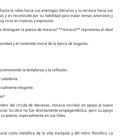
sta la rabia hacia sus enemigos literarios y su ternura hacia sus
al, y es reconocido por su habilidad para tratar temas amorosos y
y ricos en matices y expresión.
icas distinguen la poesía de Horacio? **Horacio** representa el ideal
erenidad y el contenido moral de la época de Augusto.
 promoviendo la templanza y la reflexión.
 sabiduría.
pecialmente elegante.
po?
bro del círculo de Mecenas, Horacio escribió en apoyo al nuevo
ocial. Su obra no fue directamente propagandística, pero su apoyo
 en su poesía, especialmente en sus Odas.
ral como metáfora de la vida tranquila y del retiro filosófico. La