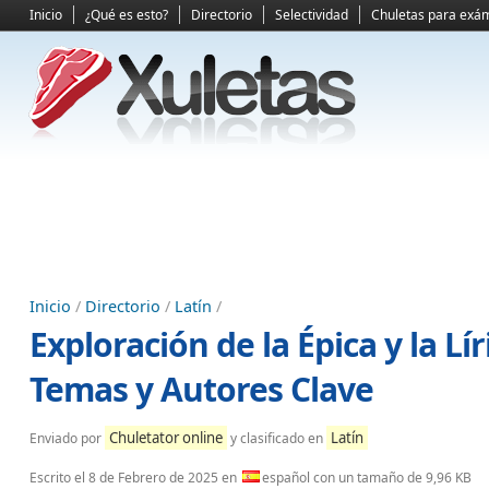
Inicio
¿Qué es esto?
Directorio
Selectividad
Chuletas para exá
Inicio
/
Directorio
/
Latín
/
Exploración de la Épica y la Lí
Temas y Autores Clave
Chuletator online
Latín
Enviado por
y clasificado en
Escrito el
8 de Febrero de 2025
en
español con un tamaño de 9,96 KB