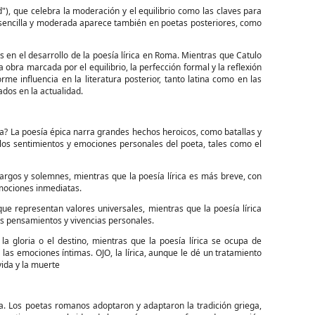
), que celebra la moderación y el equilibrio como las claves para
ida sencilla y moderada aparece también en poetas posteriores, como
en el desarrollo de la poesía lírica en Roma. Mientras que Catulo
a obra marcada por el equilibrio, la perfección formal y la reflexión
me influencia en la literatura posterior, tanto latina como en las
ados en la actualidad.
rica? La poesía épica narra grandes hechos heroicos, como batallas y
e los sentimientos y emociones personales del poeta, tales como el
 largos y solemnes, mientras que la poesía lírica es más breve, con
emociones inmediatas.
ue representan valores universales, mientras que la poesía lírica
us pensamientos y vivencias personales.
a gloria o el destino, mientras que la poesía lírica se ocupa de
las emociones íntimas. OJO, la lírica, aunque le dé un tratamiento
ida y la muerte
tina. Los poetas romanos adoptaron y adaptaron la tradición griega,