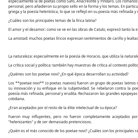
especialmente la de poetas como Safo, Anacreonte y Píndaro. Los romanos 
personal, pero añadieron su propio sello en la forma y los temas. En particu
griega y la poesía helenística, lo que se reflejó en su poesía más refinada y
¿Cuáles son los principales temas de la lírica latina?
El amor y el desamor: como se ve en las obras de Catulo, expresó tanto la e
La amistad: muchos poetas líricos expresan sentimientos de cariño y lealta
La naturaleza: especialmente en la poesía de Horacio, que utiliza la naturale
La crítica social y política: también hay muestras de crítica al contexto políti
¿Quiénes son los poetae novi? ¿En qué época desarrollan su actividad?
Los **poetae novi** (o poetas nuevos) fueron un grupo de poetas latinos que
su innovación y su enfoque en la subjetividad. Se rebelaron contra la p
poesía más refinada, personal y erudita. Rechazaron las grandes epopeyas 
cotidiana.
¿Eran aceptados por el resto de la élite intelectual de su época?
Fueron muy influyentes, pero no fueron completamente aceptados por 
"helenizantes" y de ser demasiado pretenciosos.
¿Quién es el más conocido de los poetae novi? ¿Cuáles son los principales r