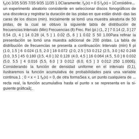
f
(x) 3/35 5/35 7/35 9/35 11/35 1.0Claramente: f
(x) > 0 S f
(x) = 1Considérese
X
X
X
un experimento aleatorio consistente en seleccionar discos fonográficos de
una discoteca y registrar la duración de las pistas en que están dividi- das las
caras de los discos (min). Inicialmente se tomó una muestra aleatoria de 50
pistas, de la cual se obtuvo la siguiente tabla de distribución de
frecuencias:Intervalo (Min) Frecuencias (fi) Frec. Rel (pi.) (1, 2 ] 7 0.14 (2, 3 ] 27
0.54 (3, 4 ] 14 0.28 (4, 5 ] 1 0.02 (5, 6 ] 1 0.02 S 50 1.00Para refinar la
presentación se tomó una muestra adicional de 200 pistas. La tabla de
distribución de frecuencias se presenta a continuación: Intervalo (min) fi pi
(1.0, 1.5 ] 6 0.024 (1.5, 2.0 ] 18 0.072 (2.0, 2.5 ] 53 0.212 (2.5, 3.0 ] 62 0.248
(3.0, 3.5 ] 45 0.180 (3.5, 4.0 ] 32 0.128 (4.0, 4.5 ] 16 0.064 (4.5, 5.0 ] 8 0.032
(5.0. 5.5 ] 4 0.016 (5.5, 6.0 ] 3 0.012 (6.0, 6.5 ] 3 0.012 250 1.000Ej.
Considerando la función de densidad uniforme en el intervalo (0,1),
ilustraremos la función acumulativa de probabilidades para una variable
continua.1 ; 0 < x < 1 f
(x) = 0, de otra formaSea x, un punto cualquiera de la
X
recta real, la función acumulativa hasta el punto x se representa en la si-
guiente gráficaâ¦..