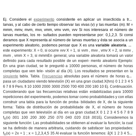
Ej. Considere el
experimento
consistente en aplicar un insecticida a tres
larvas, y al cabo de cierto tiempo observar las vivas (v) y las muertas (m). M =
mmm, mmv, mvm, mvv, vmm, vmv vvm, vvv Si nos interesara el número de
larvas muertas, los re- sultados pueden representarse por: 0,1,2,3. Si consi
deramos que X representa al número de larvas muertas y ésta se asocia a un
experimento aleatorio, podemos pensar que X es una
variable aleatoria
. En
este experimento: X = 0, si ocurre vvv X = 1, si vvm , mvv , vmv X = 2, si mmv ,
mvm , vmm X = 3, si mmmEn general, una variable aleatoria tomará un valor
definido para cada resultado posible de un experi- mento aleatorio Ejemplo:
En una gran ciudad, se le preguntó a 10000 personas, el número de horas
completas que ven tele- visión al día (X). Los resultados se presentan en la
siguiente
tabla. Tabla.
Frecuencias
absolutas para el número de horas que
pasa un ciudadano viendo televisión (X) en una gran ciudad.X(hrs) 0 1 2 3 4 5
6 7 8 9 Pers. fi 10 1000 2000 3000 2500 700 400 200 180 10 Ej. Continuación.
Considerando que las frecuencias relativas están estabilizadas para 10000
repeticiones del experimento, podemos tomar como probabilidades y con ellas
construir una tabla para la función de proba- bilidades de X, de la siguiente
forma: Tabla de distribución de probabilidade de X, el número de horas
completas que ven televisión al día en ua gran ciudad.X 0 1 2 3 4 5 6 7 8 9
f
(x) .001 .100 .200 .300 .250 .070 .040 .020 .018 .001Ej. Consideremos la
X
siguiente función: Las probabilidades se obtienen al evaluar la función; la cual
se ha definido de manera arbitraria, cuidando de satisfacer las propiedades:
f
(x) =
2x + 1
; x = 1,2,3,4,5 35 Al evaluar la función tenemos: â¦X 1 2 3 4 5 S
X