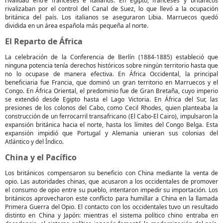
rivalidad entre franceses e italianos. En Egipto, franceses y británicos
rivalizaban por el control del Canal de Suez, lo que llevó a la ocupación
británica del país. Los italianos se aseguraron Libia. Marruecos quedó
dividida en un área española más pequeña al norte.
El Reparto de África
La celebración de la Conferencia de Berlín (1884-1885) estableció que
ninguna potencia tenía derechos históricos sobre ningún territorio hasta que
no lo ocupase de manera efectiva. En África Occidental, la principal
beneficiaria fue Francia, que dominó un gran territorio en Marruecos y el
Congo. En África Oriental, el predominio fue de Gran Bretaña, cuyo imperio
se extendió desde Egipto hasta el Lago Victoria. En África del Sur, las
presiones de los colonos del Cabo, como Cecil Rhodes, quien planteaba la
construcción de un ferrocarril transafricano (El Cabo-El Cairo), impulsaron la
expansión británica hacia el norte, hasta los límites del Congo Belga. Esta
expansión impidió que Portugal y Alemania unieran sus colonias del
Atlántico y del Índico.
China y el Pacífico
Los británicos compensaron su beneficio con China mediante la venta de
opio. Las autoridades chinas, que acusaron a los occidentales de promover
el consumo de opio entre su pueblo, intentaron impedir su importación. Los
británicos aprovecharon este conflicto para humillar a China en la llamada
Primera Guerra del Opio. El contacto con los occidentales tuvo un resultado
distinto en China y Japón: mientras el sistema político chino entraba en