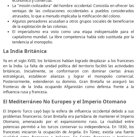
económico y comercial.
La "misión civilizadora" del hombre occidental. Consistía en ofrecer las
ventajas de las civilizaciones occidentales a pueblos considerados
atrasados, lo que a menudo implicaba la mitificación del colono.
Algunos pensadores acusaban a otros grupos sociales de beneficiarse
de la explotación de las colonias.
El imperialismo era visto como una etapa indispensable para el
capitalismo mundial. La libre competencia había sido sustituida por la
tendencia al monopolio.
La India Británica
Ya en el siglo XVIII, los británicos habían logrado desplazar a los franceses
en la India. La falta de unidad política del territorio facilitó las actividades
británicas. Inicialmente, se conformaron con dominar ciertas áreas
estratégicas, establecer alianzas y lograr el monopolio comercial.
Posteriormente, extendieron su dominio. Gran Bretaña se aseguró las
fronteras de la India ocupando Afganistán como defensa frente a la
influencia rusa y francesa.
El Mediterráneo No Europeo y el Imperio Otomano
El Imperio Turco cayó bajo la esfera de influencia occidental debido a sus
problemas financieros. Gran Bretaña era partidaria de mantener el Imperio
Otomano, amenazado por el expansionismo ruso. La rivalidad entre
potencias permitió a los turcos conservar su independencia. En 1830, los
franceses iniciaron la ocupación de Argelia. En Túnez, existía una fuerte