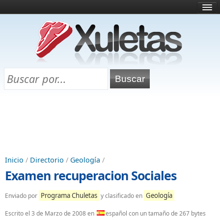
Inicio
¿Qué es esto?
Directorio
Selectividad
Chuletas para exámenes
Programa Chuletas
Inicio
/
Directorio
/
Geología
/
Examen recuperacion Sociales
Programa Chuletas
Geología
Enviado por
y clasificado en
Escrito el
3 de Marzo de 2008
en
español con un tamaño de 267 bytes