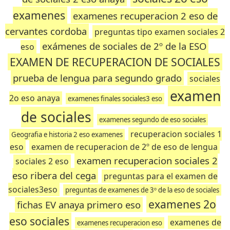
examenes
examenes recuperacion 2 eso de
cervantes cordoba
preguntas tipo examen sociales 2
exámenes de sociales de 2º de la ESO
eso
EXAMEN DE RECUPERACION DE SOCIALES
prueba de lengua para segundo grado
sociales
examen
2o eso anaya
examenes finales sociales3 eso
de sociales
examenes segundo de eso sociales
recuperacion sociales 1
Geografia e historia 2 eso examenes
eso
examen de recuperacion de 2º de eso de lengua
examen recuperacion sociales 2
sociales 2 eso
eso ribera del cega
preguntas para el examen de
sociales3eso
preguntas de examenes de 3º de la eso de sociales
examenes 2o
fichas EV anaya primero eso
eso sociales
examenes de
examenes recuperacion eso