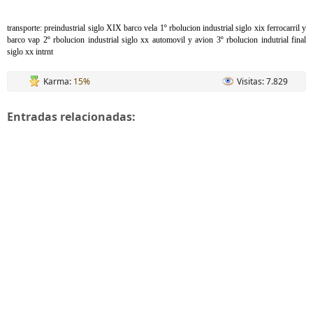
transporte: preindustrial siglo XIX barco vela 1º rbolucion industrial siglo xix ferrocarril y
barco vap 2º rbolucion industrial siglo xx automovil y avion 3º rbolucion indutrial final
siglo xx intrnt
Karma:
15%
Visitas: 7.829
Entradas relacionadas: