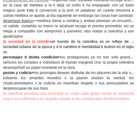
encantamiento de melibea
>>fingiendo nder puntillas celestina consige entrar
en la casa de melibea a la k deja un ovillo k ha empapado con un fuido
magico aunk trata d convencer a la jovn cn palabras en cuanto mnciona a
calisto melibea se aparta ,al dia siguiente sin embargo las cosas han cambiad
desenlace tragico
>>melibea llama a celstina y ambas planean un encuentro
cn calisto. cumplida su msion la alcahuet recoge el premio prometido xro se
niega a compartilo con sempronio y parmeno. stos matan a celestina y son
ajusticiados
la sociedad en la celestina
el mundo de la celestina es un reflejo de la
sociedad urbana de la epoca y d ls cambios d mentalidad k tuviron en el siglo
xv:
personajes d dsinta condicion>
los protagonisas ya no son solo grandes
señores los ccriados e individuos dl mundo marginal cmo la propia celestina
desempeñañ un papel revelante en la obra.
pasion y codicia>
los prsonajes desean disfrutar de los placeres de la vda sin
esfuerxo los amantes movidos x la pasion olvidan la viertud; los
criado,domidados x la codicia no muestran respeto x sus amos;padres se
despreocupan de sus hijos
la celestina presenta una sociedad en crisis cada grupo social se comporta
segun sus intereses y no respeta valores a nts considerados fondementales