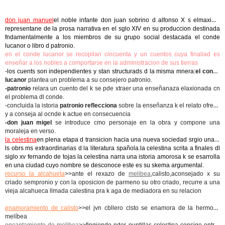
don juan manuel
el noble infante don juan sobrino d alfonso X s elmaximo
representane de la prosa narrativa en el sglo XIV en su produccion destinada
fndamentalmente a los miembros de su grupo social destacada el conde
lucanor o libro d patronio.
en el conde lucanor se recopilan cincuenta y un cuentos cuya finaliad es
enseñar a los nobles a comportarse en la administracion de sus tierras
-los cuents son independientes y stan structurads d la misma mnera:
el conde
lucanor
plantea un problema a su consejero patronio.
-patronio
relara un cuento del k se pde xtraer una enseñanaza elaxionada cn
el problema dl conde.
-concluida la istoria
patronio reflecciona
sobre la enseñanza k el relato ofrece
y a conseja al ocnde k actue en consecuencia
-don juan migel
se introduce cmo personaje en la obra y compone una
moraleja en verso.
la celestina
en plena etapa d transicion hacia una nueva sociedad srgio una d
ls obrs ms extraordinarias d la literatura spañola.la celestina scrita a finales dl
siglo xv fernando de tojas la celestina narra una istoria amorosa k se esarrolla
en una ciudad cuyo nombre se desconoce este es su skema argumental.
recurso la alcahueta
>>ante el rexazo de
melibea
,calisto,aconsejado x su
criado sempronio y con la oposicion de parmeno su otro criado, recurre a una
vieja alcahueca llmada calestina pra k aga de mediadora en su relacion
enamoramiento de calisto
>>el jvn cbllero clsto se enamora de la hermosa
melíbea