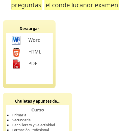
preguntas
el conde lucanor examen
Descargar
Word
HTML
PDF
Chuletas y apuntes de...
Curso
Primaria
Secundaria
Bachillerato y Selectividad
Formación Profesional