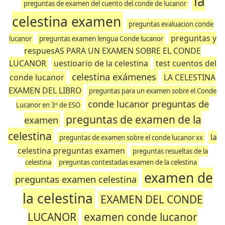
la
preguntas de examen del cuento del conde de lucanor
celestina examen
preguntas evaluacion conde
preguntas y
lucanor
preguntas examen lengua Conde lucanor
respuesAS PARA UN EXAMEN SOBRE EL CONDE
LUCANOR
uestioario de la celestina
test cuentos del
celestina exámenes
conde lucanor
LA CELESTINA
EXAMEN DEL LIBRO
preguntas para un examen sobre el Conde
conde lucanor preguntas de
Lucanor en 3º de ESO
preguntas de examen de la
examen
celestina
la
preguntas de examen sobre el conde lucanor xx
celestina preguntas examen
preguntas resueltas de la
celestina
preguntas contestadas examen de la celestina
examen de
preguntas examen celestina
la celestina
EXAMEN DEL CONDE
LUCANOR
examen conde lucanor