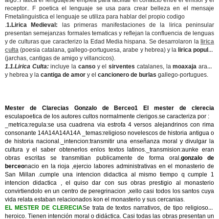
algo..Ffatica el lenguajese emplea para facilitar el conatcto entre el emisor y el
receptor.. F poetica el lenguaje se usa para crear belleza en el mensaje
Fmetalinguistica el lenguaje se utiliza para hablar del propio codigo
.
1.Lirica Medieval:
las primeras manifestaciones de la lirica peninsular
presentan semejanzas formales tematicas y reflejan la confluencia de lenguas
y de culturas que caracterizo la Edad Media hispana. Se desarrolaron la
lirica
culta
(poesia catalana, gallego-portuguesa, arabe y hebrea) y la
lirica popular
(jarchas, cantigas de amigo y villancicos).
1.1.Lirica Culta:
incluye la
canso
y el
sirventes
catalanes, la
moaxaja
arabe
y hebrea y la
cantiga de amor
y el
cancionero de burlas
gallego-portugues.
Mester de Clarecias Gonzalo de Berceo1 El mester de clerecia
esculapoetica de los autores cultos normalmente clerigos.se caracteriza por :
_metrica:regula:se usa cuadrena via estrofa 4 versos alejandrinos con rima
consonante 14A14A14A14A _temas:religioso novelescos de historia antigua o
de historia nacional._intencion:transmitir una enseñanza moral y divulgar la
cultura y el saber obtenerlos enlos textos latinos._transmision:aunke eran
obras escritas se transmitian publicamente de forma oral.
gonzalo de
berceo
nacio en la rioja ,ejercio labores administrativas en el monasterio de
San Millan .cumple una intencion didactica al mismo tiempo q cumple 1
intencion didactica , el quiso dar con sus obras prestigio al monasterio
convirtiendolo en un centro de peregrinacion ,xello casi todos los santos cuya
vida relata estaban relacionados kon el monasterio y sus cercanias.
EL MESTER DE CLERECIA
Se trata de textos narrativos, de tipo religioso o
heroico. Tienen intención moral o didáctica. Casi todas las obras presentan un