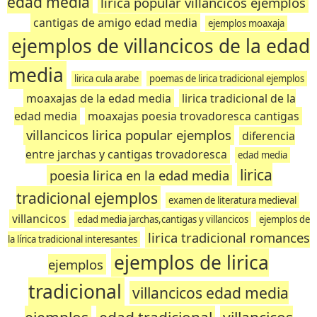
edad media
lirica popular villancicos ejemplos
cantigas de amigo edad media
ejemplos moaxaja
ejemplos de villancicos de la edad
media
lirica cula arabe
poemas de lirica tradicional ejemplos
moaxajas de la edad media
lirica tradicional de la
edad media
moaxajas poesia trovadoresca cantigas
villancicos lirica popular ejemplos
diferencia
entre jarchas y cantigas trovadoresca
edad media
lirica
poesia lirica en la edad media
tradicional ejemplos
examen de literatura medieval
villancicos
edad media jarchas,cantigas y villancicos
ejemplos de
lirica tradicional romances
la lírica tradicional interesantes
ejemplos de lirica
ejemplos
tradicional
villancicos edad media