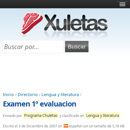
Inicio
¿Qué es esto?
Directorio
Selectividad
Chuletas para exámenes
Programa Chuletas
Inicio
/
Directorio
/
Lengua y literatura
/
Examen 1º evaluacion
Programa Chuletas
Lengua y literatura
Enviado por
y clasificado en
Escrito el
3 de Diciembre de 2007
en
español con un tamaño de 5,76 KB