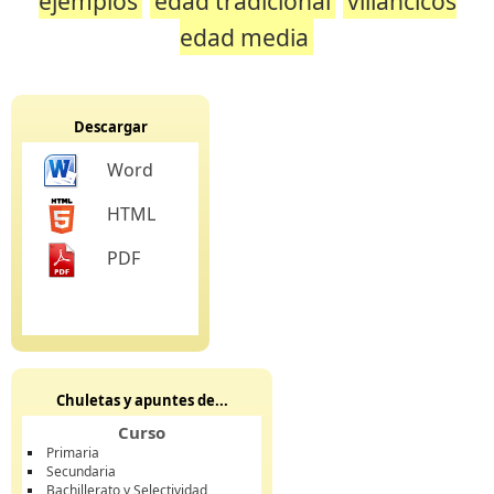
ejemplos
edad tradicional
villancicos
edad media
Descargar
Word
HTML
PDF
Chuletas y apuntes de...
Curso
Primaria
Secundaria
Bachillerato y Selectividad