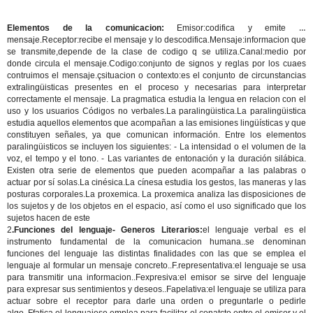
Elementos de la comunicacion:
Emisor:codifica y emite el
mensaje.Receptor:recibe el mensaje y lo descodifica.Mensaje:informacion que
se transmite,depende de la clase de codigo q se utiliza.Canal:medio por
donde circula el mensaje.Codigo:conjunto de signos y reglas por los cuaes
contruimos el mensaje.çsituacion o contexto:es el conjunto de circunstancias
extralingüisticas presentes en el proceso y necesarias para interpretar
correctamente el mensaje. La pragmatica estudia la lengua en relacion con el
uso y los usuarios Códigos no verbales.La paralingüistica.La paralingüistica
estudia aquellos elementos que acompañan a las emisiones lingüísticas y que
constituyen señales, ya que comunican información. Entre los elementos
paralingüisticos se incluyen los siguientes: - La intensidad o el volumen de la
voz, el tempo y el tono. - Las variantes de entonación y la duración silábica.
Existen otra serie de elementos que pueden acompañar a las palabras o
actuar por sí solas.La cinésica.La cínesa estudia los gestos, las maneras y las
posturas corporales.La proxemica. La proxemica analiza las disposiciones de
los sujetos y de los objetos en el espacio, así como el uso significado que los
sujetos hacen de este
2
.Funciones del lenguaje- Generos Literarios:
el lenguaje verbal es el
instrumento fundamental de la comunicacion humana..se denominan
funciones del lenguaje las distintas finalidades con las que se emplea el
lenguaje al formular un mensaje concreto..F.representativa:el lenguaje se usa
para transmitir una informacion..Fexpresiva:el emisor se sirve del lenguaje
para expresar sus sentimientos y deseos..Fapelativa:el lenguaje se utiliza para
actuar sobre el receptor para darle una orden o preguntarle o pedirle