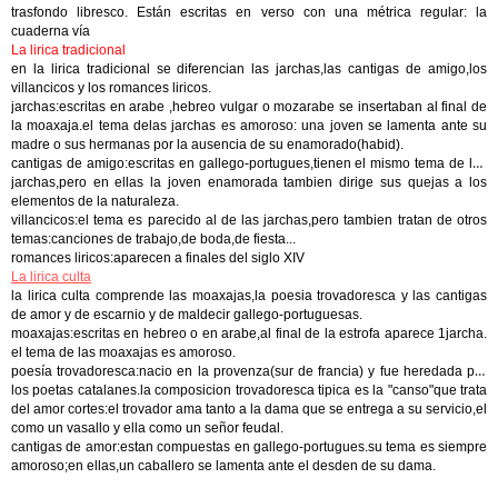
trasfondo libresco. Están escritas en verso con una métrica regular: la
cuaderna vía
La lirica tradicional
en la lirica tradicional se diferencian las jarchas,las cantigas de amigo,los
villancicos y los romances liricos.
jarchas:
escritas en arabe ,hebreo vulgar o mozarabe se insertaban al final de
la moaxaja.el tema delas jarchas es amoroso: una joven se lamenta ante su
madre o sus hermanas por la ausencia de su enamorado(habid).
cantigas de amigo:
escritas en gallego-portugues,tienen el mismo tema de las
jarchas,pero en ellas la joven enamorada tambien dirige sus quejas a los
elementos de la naturaleza.
villancicos:
el tema es parecido al de las jarchas,pero tambien tratan de otros
temas:canciones de trabajo,de boda,de fiesta...
romances liricos:
aparecen a finales del siglo XIV
La lirica culta
la lirica culta comprende las moaxajas,la poesia trovadoresca y las cantigas
de amor y de escarnio y de maldecir gallego-portuguesas.
moaxajas:
escritas en hebreo o en arabe,al final de la estrofa aparece 1jarcha.
el tema de las moaxajas es amoroso.
poesía trovadoresca:
nacio en la provenza(sur de francia) y fue heredada por
los poetas catalanes.la composicion trovadoresca tipica es la "canso"que trata
del amor cortes:el trovador ama tanto a la dama que se entrega a su servicio,el
como un vasallo y ella como un señor feudal.
cantigas de amor:
estan compuestas en gallego-portugues.su tema es siempre
amoroso;en ellas,un caballero se lamenta ante el desden de su dama.