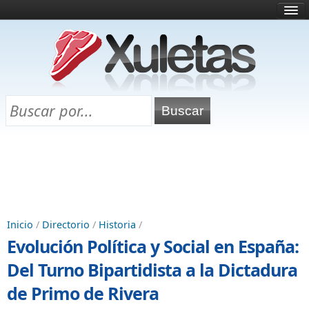
Inicio
¿Qué es esto?
Directorio
Selectividad
Chuletas para exámenes
Programa Chuletas
Inicio
/
Directorio
/
Historia
/
Evolución Política y Social en España:
Del Turno Bipartidista a la Dictadura
de Primo de Rivera