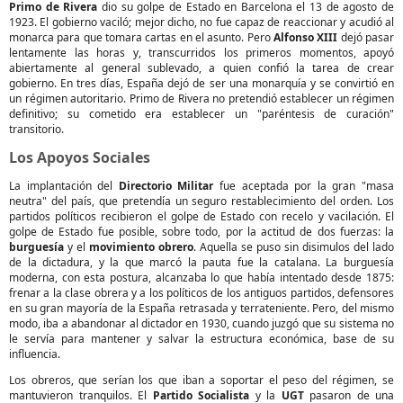
Primo de Rivera
dio su golpe de Estado en Barcelona el 13 de agosto de
1923. El gobierno vaciló; mejor dicho, no fue capaz de reaccionar y acudió al
monarca para que tomara cartas en el asunto. Pero
Alfonso XIII
dejó pasar
lentamente las horas y, transcurridos los primeros momentos, apoyó
abiertamente al general sublevado, a quien confió la tarea de crear
gobierno. En tres días, España dejó de ser una monarquía y se convirtió en
un régimen autoritario. Primo de Rivera no pretendió establecer un régimen
definitivo; su cometido era establecer un "paréntesis de curación"
transitorio.
Los Apoyos Sociales
La implantación del
Directorio Militar
fue aceptada por la gran "masa
neutra" del país, que pretendía un seguro restablecimiento del orden. Los
partidos políticos recibieron el golpe de Estado con recelo y vacilación. El
golpe de Estado fue posible, sobre todo, por la actitud de dos fuerzas: la
burguesía
y el
movimiento obrero
. Aquella se puso sin disimulos del lado
de la dictadura, y la que marcó la pauta fue la catalana. La burguesía
moderna, con esta postura, alcanzaba lo que había intentado desde 1875:
frenar a la clase obrera y a los políticos de los antiguos partidos, defensores
en su gran mayoría de la España retrasada y terrateniente. Pero, del mismo
modo, iba a abandonar al dictador en 1930, cuando juzgó que su sistema no
le servía para mantener y salvar la estructura económica, base de su
influencia.
Los obreros, que serían los que iban a soportar el peso del régimen, se
mantuvieron tranquilos. El
Partido Socialista
y la
UGT
pasaron de una