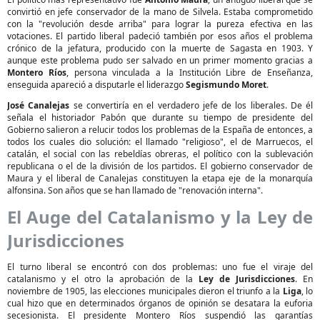
convirtió en jefe conservador de la mano de Silvela. Estaba comprometido
con la "revolución desde arriba" para lograr la pureza efectiva en las
votaciones. El partido liberal padeció también por esos años el problema
crónico de la jefatura, producido con la muerte de Sagasta en 1903. Y
aunque este problema pudo ser salvado en un primer momento gracias a
Montero Ríos
, persona vinculada a la Institución Libre de Enseñanza,
enseguida apareció a disputarle el liderazgo
Segismundo Moret
.
José Canalejas
se convertiría en el verdadero jefe de los liberales. De él
señala el historiador Pabón que durante su tiempo de presidente del
Gobierno salieron a relucir todos los problemas de la España de entonces, a
todos los cuales dio solución: el llamado "religioso", el de Marruecos, el
catalán, el social con las rebeldías obreras, el político con la sublevación
republicana o el de la división de los partidos. El gobierno conservador de
Maura y el liberal de Canalejas constituyen la etapa eje de la monarquía
alfonsina. Son años que se han llamado de "renovación interna".
El Auge del Catalanismo y la Ley de
Jurisdicciones
El turno liberal se encontró con dos problemas: uno fue el viraje del
catalanismo y el otro la aprobación de la
Ley de Jurisdicciones
. En
noviembre de 1905, las elecciones municipales dieron el triunfo a la
Liga
, lo
cual hizo que en determinados órganos de opinión se desatara la euforia
secesionista. El presidente Montero Ríos suspendió las garantías