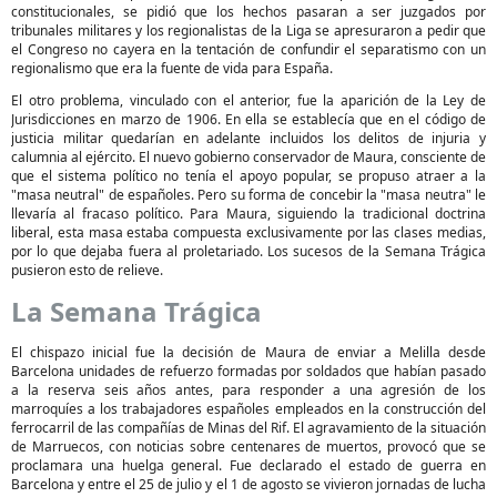
constitucionales, se pidió que los hechos pasaran a ser juzgados por
tribunales militares y los regionalistas de la Liga se apresuraron a pedir que
el Congreso no cayera en la tentación de confundir el separatismo con un
regionalismo que era la fuente de vida para España.
El otro problema, vinculado con el anterior, fue la aparición de la Ley de
Jurisdicciones en marzo de 1906. En ella se establecía que en el código de
justicia militar quedarían en adelante incluidos los delitos de injuria y
calumnia al ejército. El nuevo gobierno conservador de Maura, consciente de
que el sistema político no tenía el apoyo popular, se propuso atraer a la
"masa neutral" de españoles. Pero su forma de concebir la "masa neutra" le
llevaría al fracaso político. Para Maura, siguiendo la tradicional doctrina
liberal, esta masa estaba compuesta exclusivamente por las clases medias,
por lo que dejaba fuera al proletariado. Los sucesos de la Semana Trágica
pusieron esto de relieve.
La Semana Trágica
El chispazo inicial fue la decisión de Maura de enviar a Melilla desde
Barcelona unidades de refuerzo formadas por soldados que habían pasado
a la reserva seis años antes, para responder a una agresión de los
marroquíes a los trabajadores españoles empleados en la construcción del
ferrocarril de las compañías de Minas del Rif. El agravamiento de la situación
de Marruecos, con noticias sobre centenares de muertos, provocó que se
proclamara una huelga general. Fue declarado el estado de guerra en
Barcelona y entre el 25 de julio y el 1 de agosto se vivieron jornadas de lucha