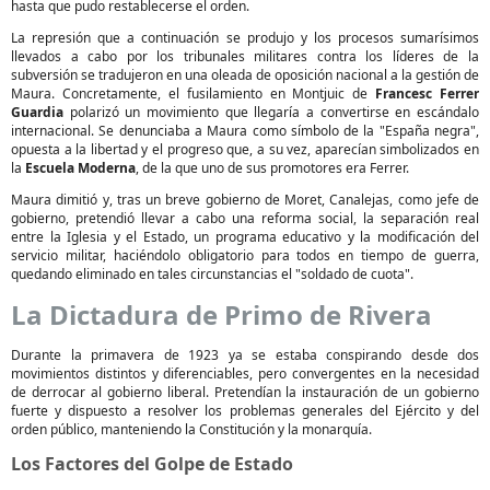
hasta que pudo restablecerse el orden.
La represión que a continuación se produjo y los procesos sumarísimos
llevados a cabo por los tribunales militares contra los líderes de la
subversión se tradujeron en una oleada de oposición nacional a la gestión de
Maura. Concretamente, el fusilamiento en Montjuic de
Francesc Ferrer
Guardia
polarizó un movimiento que llegaría a convertirse en escándalo
internacional. Se denunciaba a Maura como símbolo de la "España negra",
opuesta a la libertad y el progreso que, a su vez, aparecían simbolizados en
la
Escuela Moderna
, de la que uno de sus promotores era Ferrer.
Maura dimitió y, tras un breve gobierno de Moret, Canalejas, como jefe de
gobierno, pretendió llevar a cabo una reforma social, la separación real
entre la Iglesia y el Estado, un programa educativo y la modificación del
servicio militar, haciéndolo obligatorio para todos en tiempo de guerra,
quedando eliminado en tales circunstancias el "soldado de cuota".
La Dictadura de Primo de Rivera
Durante la primavera de 1923 ya se estaba conspirando desde dos
movimientos distintos y diferenciables, pero convergentes en la necesidad
de derrocar al gobierno liberal. Pretendían la instauración de un gobierno
fuerte y dispuesto a resolver los problemas generales del Ejército y del
orden público, manteniendo la Constitución y la monarquía.
Los Factores del Golpe de Estado