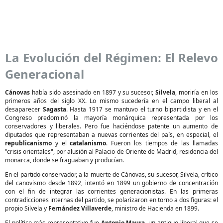
La Evolución del Régimen: El Relevo
Generacional
Cánovas
había sido asesinado en 1897 y su sucesor,
Silvela
, moriría en los
primeros años del siglo XX. Lo mismo sucedería en el campo liberal al
desaparecer
Sagasta
. Hasta 1917 se mantuvo el turno bipartidista y en el
Congreso predominó la mayoría monárquica representada por los
conservadores y liberales. Pero fue haciéndose patente un aumento de
diputados que representaban a nuevas corrientes del país, en especial, el
republicanismo
y el
catalanismo
. Fueron los tiempos de las llamadas
"crisis orientales", por alusión al Palacio de Oriente de Madrid, residencia del
monarca, donde se fraguaban y producían.
En el partido conservador, a la muerte de Cánovas, su sucesor, Silvela, crítico
del canovismo desde 1892, intentó en 1899 un gobierno de concentración
con el fin de integrar las corrientes generacionistas. En las primeras
contradicciones internas del partido, se polarizaron en torno a dos figuras: el
propio Silvela y
Fernández Villaverde
, ministro de Hacienda en 1899.
El político más representativo fue
Antonio Maura
, un antiguo liberal que se