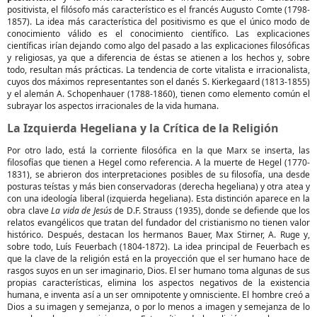
positivista, el filósofo más característico es el francés Augusto Comte (1798-
1857). La idea más característica del positivismo es que el único modo de
conocimiento válido es el conocimiento científico. Las explicaciones
científicas irían dejando como algo del pasado a las explicaciones filosóficas
y religiosas, ya que a diferencia de éstas se atienen a los hechos y, sobre
todo, resultan más prácticas. La tendencia de corte vitalista e irracionalista,
cuyos dos máximos representantes son el danés S. Kierkegaard (1813-1855)
y el alemán A. Schopenhauer (1788-1860), tienen como elemento común el
subrayar los aspectos irracionales de la vida humana.
La Izquierda Hegeliana y la Crítica de la Religión
Por otro lado, está la corriente filosófica en la que Marx se inserta, las
filosofías que tienen a Hegel como referencia. A la muerte de Hegel (1770-
1831), se abrieron dos interpretaciones posibles de su filosofía, una desde
posturas teístas y más bien conservadoras (derecha hegeliana) y otra atea y
con una ideología liberal (izquierda hegeliana). Esta distinción aparece en la
obra clave
La vida de Jesús
de D.F. Strauss (1935), donde se defiende que los
relatos evangélicos que tratan del fundador del cristianismo no tienen valor
histórico. Después, destacan los hermanos Bauer, Max Stirner, A. Ruge y,
sobre todo, Luís Feuerbach (1804-1872). La idea principal de Feuerbach es
que la clave de la religión está en la proyección que el ser humano hace de
rasgos suyos en un ser imaginario, Dios. El ser humano toma algunas de sus
propias características, elimina los aspectos negativos de la existencia
humana, e inventa así a un ser omnipotente y omnisciente. El hombre creó a
Dios a su imagen y semejanza, o por lo menos a imagen y semejanza de lo