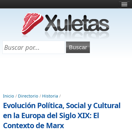
Inicio
¿Qué es esto?
Directorio
Selectividad
Chuletas para exámenes
Programa Chuletas
Inicio
/
Directorio
/
Historia
/
Evolución Política, Social y Cultural
en la Europa del Siglo XIX: El
Contexto de Marx