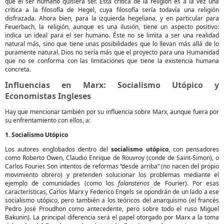
que el ser humano quisiera ser. Esta crítica de la religión es a la vez una
crítica a la filosofía de Hegel, cuya filosofía sería todavía una religión
disfrazada. Ahora bien, para la izquierda hegeliana, y en particular para
Feuerbach, la religión, aunque es una ilusión, tiene un aspecto positivo:
indica un ideal para el ser humano. Éste no se limita a ser una realidad
natural más, sino que tiene unas posibilidades que lo llevan más allá de lo
puramente natural. Dios no sería más que el proyecto para una Humanidad
que no se conforma con las limitaciones que tiene la existencia humana
concreta.
Influencias en Marx: Socialismo Utópico y
Economistas Ingleses
Hay que mencionar también por su influencia sobre Marx, aunque fuera por
su enfrentamiento con ellos, a:
1. Socialismo Utópico
Los autores englobados dentro del
socialismo utópico
, con pensadores
como Roberto Owen, Claudio Enrique de Rouvroy (conde de Saint-Simon), o
Carlos Fourier. Son intentos de reformas “desde arriba” (no nacen del propio
movimiento obrero) y pretenden solucionar los problemas mediante el
ejemplo de comunidades (como los
falansterios
de Fourier). Por esas
características, Carlos Marx y Federico Engels se opondrán de un lado a ese
socialismo utópico, pero también a los teóricos del anarquismo (el francés
Pedro José Proudhon como antecedente, pero sobre todo el ruso Miguel
Bakunin). La principal diferencia será el papel otorgado por Marx a la toma