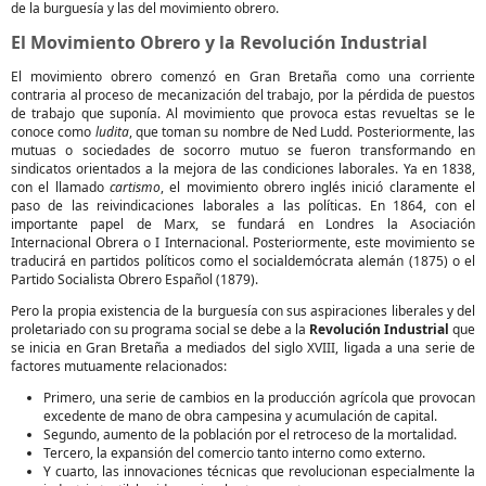
de la burguesía y las del movimiento obrero.
El Movimiento Obrero y la Revolución Industrial
El movimiento obrero comenzó en Gran Bretaña como una corriente
contraria al proceso de mecanización del trabajo, por la pérdida de puestos
de trabajo que suponía. Al movimiento que provoca estas revueltas se le
conoce como
ludita
, que toman su nombre de Ned Ludd. Posteriormente, las
mutuas o sociedades de socorro mutuo se fueron transformando en
sindicatos orientados a la mejora de las condiciones laborales. Ya en 1838,
con el llamado
cartismo
, el movimiento obrero inglés inició claramente el
paso de las reivindicaciones laborales a las políticas. En 1864, con el
importante papel de Marx, se fundará en Londres la Asociación
Internacional Obrera o I Internacional. Posteriormente, este movimiento se
traducirá en partidos políticos como el socialdemócrata alemán (1875) o el
Partido Socialista Obrero Español (1879).
Pero la propia existencia de la burguesía con sus aspiraciones liberales y del
proletariado con su programa social se debe a la
Revolución Industrial
que
se inicia en Gran Bretaña a mediados del siglo XVIII, ligada a una serie de
factores mutuamente relacionados:
Primero, una serie de cambios en la producción agrícola que provocan
excedente de mano de obra campesina y acumulación de capital.
Segundo, aumento de la población por el retroceso de la mortalidad.
Tercero, la expansión del comercio tanto interno como externo.
Y cuarto, las innovaciones técnicas que revolucionan especialmente la