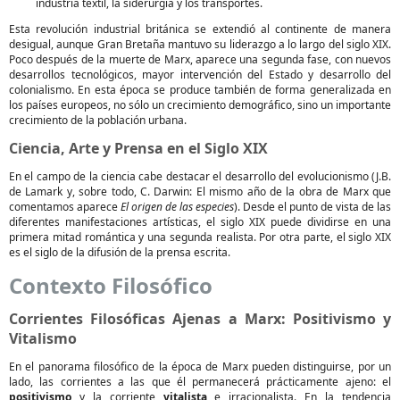
industria textil, la siderurgia y los transportes.
Esta revolución industrial británica se extendió al continente de manera
desigual, aunque Gran Bretaña mantuvo su liderazgo a lo largo del siglo XIX.
Poco después de la muerte de Marx, aparece una segunda fase, con nuevos
desarrollos tecnológicos, mayor intervención del Estado y desarrollo del
colonialismo. En esta época se produce también de forma generalizada en
los países europeos, no sólo un crecimiento demográfico, sino un importante
crecimiento de la población urbana.
Ciencia, Arte y Prensa en el Siglo XIX
En el campo de la ciencia cabe destacar el desarrollo del evolucionismo (J.B.
de Lamark y, sobre todo, C. Darwin: El mismo año de la obra de Marx que
comentamos aparece
El origen de las especies
). Desde el punto de vista de las
diferentes manifestaciones artísticas, el siglo XIX puede dividirse en una
primera mitad romántica y una segunda realista. Por otra parte, el siglo XIX
es el siglo de la difusión de la prensa escrita.
Contexto Filosófico
Corrientes Filosóficas Ajenas a Marx: Positivismo y
Vitalismo
En el panorama filosófico de la época de Marx pueden distinguirse, por un
lado, las corrientes a las que él permanecerá prácticamente ajeno: el
positivismo
y la corriente
vitalista
e irracionalista. En la tendencia