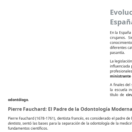
Evolu
Españ
En la España 
cirujanos. 
conocimiento
diferentes ca
pasantía.
La legislació
influenciada 
profesionale
ministrante
A finales de
la escuela i
título de
cir
odontólogo
.
Pierre Fauchard: El Padre de la Odontología Modern
Pierre Fauchard (1678-1761), dentista francés, es considerado el padre de
dentista
, sentó las bases para la separación de la odontología de la medi
fundamentos científicos.