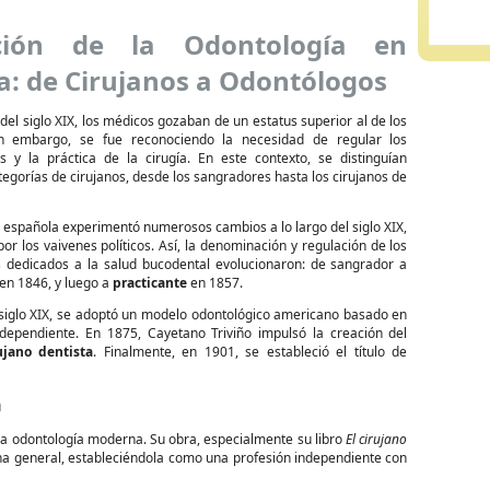
ción de la Odontología en
a: de Cirujanos a Odontólogos
del siglo XIX, los médicos gozaban de un estatus superior al de los
Sin embargo, se fue reconociendo la necesidad de regular los
s y la práctica de la cirugía. En este contexto, se distinguían
tegorías de cirujanos, desde los sangradores hasta los cirujanos de
n española experimentó numerosos cambios a lo largo del siglo XIX,
por los vaivenes políticos. Así, la denominación y regulación de los
s dedicados a la salud bucodental evolucionaron: de sangrador a
en 1846, y luego a
practicante
en 1857.
l siglo XIX, se adoptó un modelo odontológico americano basado en
ndependiente. En 1875, Cayetano Triviño impulsó la creación del
ujano dentista
. Finalmente, en 1901, se estableció el título de
a
 la odontología moderna. Su obra, especialmente su libro
El cirujano
cina general, estableciéndola como una profesión independiente con