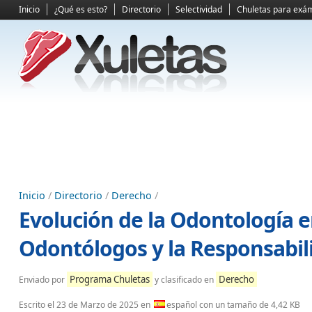
Inicio
¿Qué es esto?
Directorio
Selectividad
Chuletas para exá
Inicio
/
Directorio
/
Derecho
/
Evolución de la Odontología e
Odontólogos y la Responsabili
Programa Chuletas
Derecho
Enviado por
y clasificado en
Escrito el
23 de Marzo de 2025
en
español con un tamaño de 4,42 KB