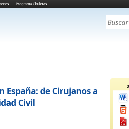
menes
Programa Chuletas
D
n España: de Cirujanos a
dad Civil