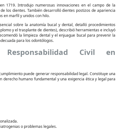
 en 1719. Introdujo numerosas innovaciones en el campo de la
 de los dientes. También desarrolló dientes postizos de apariencia
s en marfil y unidos con hilo.
encial sobre la anatomía bucal y dental, detalló procedimientos
plomo y el trasplante de dientes), describió herramientas e incluyó
ecomendó la limpieza dental y el enjuague bucal para prevenir la
 adecuada para los odontólogos.
Responsabilidad Civil en
ncumplimiento puede generar responsabilidad legal. Constituye una
un derecho humano fundamental y una exigencia ética y legal para
sonalizada.
s iatrogenias o problemas legales.