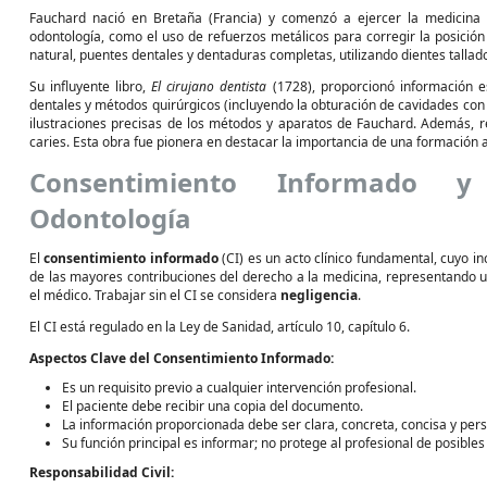
Fauchard nació en Bretaña (Francia) y comenzó a ejercer la medicina
odontología, como el uso de refuerzos metálicos para corregir la posición
natural, puentes dentales y dentaduras completas, utilizando dientes tallado
Su influyente libro,
El cirujano dentista
(1728), proporcionó información es
dentales y métodos quirúrgicos (incluyendo la obturación de cavidades con 
ilustraciones precisas de los métodos y aparatos de Fauchard. Además, r
caries. Esta obra fue pionera en destacar la importancia de una formación
Consentimiento Informado y 
Odontología
El
consentimiento informado
(CI) es un acto clínico fundamental, cuyo i
de las mayores contribuciones del derecho a la medicina, representando 
el médico. Trabajar sin el CI se considera
negligencia
.
El CI está regulado en la Ley de Sanidad, artículo 10, capítulo 6.
Aspectos Clave del Consentimiento Informado:
Es un requisito previo a cualquier intervención profesional.
El paciente debe recibir una copia del documento.
La información proporcionada debe ser clara, concreta, concisa y per
Su función principal es informar; no protege al profesional de posible
Responsabilidad Civil: