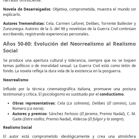
narrador omnisciente.
Novela de Desarraigados:
Objetiva, comprometida, muestra el mundo sin
explicarlo.
Autores Tremendistas:
Cela, Carmen Laforet, Delibes, Torrente Ballester y
Zunzunegui. Autores de la G. del 98 y novelistas de la Guerra Civil continúan
escribiendo, registrando experiencias personales.
Años 50-60: Evolución del Neorrealismo al Realismo
Social
Se produce una apertura cultural y tolerancia, siempre que no se toquen
temas políticos o de moralidad sexual. La Guerra Civil está como telón de
fondo. La novela refleja la dura vida de la existencia en la posguerra.
Neorrealismo
Influido por la técnica cinematográfica italiana, promueve una postura
testimonial y crítica. El psicologismo es sustituido por el
conductismo
.
Obras representativas:
Cela (
La colmena
), Delibes (
El camino
), Luis
Romero (
La noria
).
Autores y premios:
Sánchez Ferlosio (
El Jarama
, Premio Nadal), C. M.
Gaite (
Entre visillos
, Premio Nadal), Aldecoa (
El fulgor y la sangre
).
Realismo Social
El autor está comprometido ideológicamente y crea una atmósfera