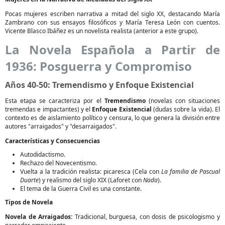
Pocas mujeres escriben narrativa a mitad del siglo XX, destacando María
Zambrano con sus ensayos filosóficos y María Teresa León con cuentos.
Vicente Blasco Ibáñez es un novelista realista (anterior a este grupo).
La Novela Española a Partir de
1936: Posguerra y Compromiso
Años 40-50: Tremendismo y Enfoque Existencial
Esta etapa se caracteriza por el
Tremendismo
(novelas con situaciones
tremendas e impactantes) y el
Enfoque Existencial
(dudas sobre la vida). El
contexto es de aislamiento político y censura, lo que genera la división entre
autores "arraigados" y "desarraigados".
Características y Consecuencias
Autodidactismo.
Rechazo del Novecentismo.
Vuelta a la tradición realista: picaresca (Cela con
La familia de Pascual
Duarte
) y realismo del siglo XIX (Laforet con
Nada
).
El tema de la Guerra Civil es una constante.
Tipos de Novela
Novela de Arraigados:
Tradicional, burguesa, con dosis de psicologismo y