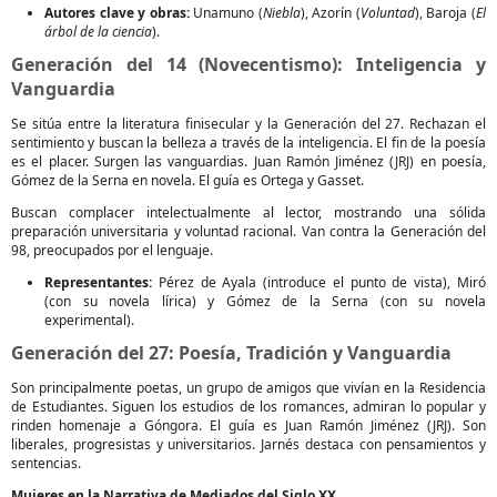
Autores clave y obras:
Unamuno (
Niebla
), Azorín (
Voluntad
), Baroja (
El
árbol de la ciencia
).
Generación del 14 (Novecentismo): Inteligencia y
Vanguardia
Se sitúa entre la literatura finisecular y la Generación del 27. Rechazan el
sentimiento y buscan la belleza a través de la inteligencia. El fin de la poesía
es el placer. Surgen las vanguardias. Juan Ramón Jiménez (JRJ) en poesía,
Gómez de la Serna en novela. El guía es Ortega y Gasset.
Buscan complacer intelectualmente al lector, mostrando una sólida
preparación universitaria y voluntad racional. Van contra la Generación del
98, preocupados por el lenguaje.
Representantes:
Pérez de Ayala (introduce el punto de vista), Miró
(con su novela lírica) y Gómez de la Serna (con su novela
experimental).
Generación del 27: Poesía, Tradición y Vanguardia
Son principalmente poetas, un grupo de amigos que vivían en la Residencia
de Estudiantes. Siguen los estudios de los romances, admiran lo popular y
rinden homenaje a Góngora. El guía es Juan Ramón Jiménez (JRJ). Son
liberales, progresistas y universitarios. Jarnés destaca con pensamientos y
sentencias.
Mujeres en la Narrativa de Mediados del Siglo XX