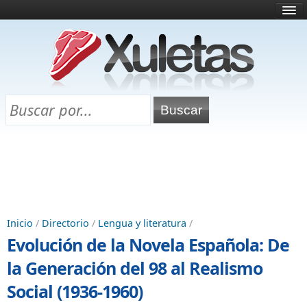
Inicio
¿Qué es esto?
Directorio
Selectividad
Chuletas para exámenes
Programa Chuletas
Inicio
/
Directorio
/
Lengua y literatura
/
Evolución de la Novela Española: De
la Generación del 98 al Realismo
Social (1936-1960)