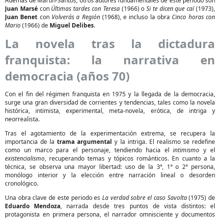
Además de Martín-Santos, otros autores fundamentales de este periodo son
Juan Marsé
con
Últimas tardes con Teresa
(1966) o
Si te dicen que caí
(1973),
Juan Benet
con
Volverás a Región
(1968), e incluso la obra
Cinco horas con
Mario
(1966) de
Miguel Delibes
.
La novela tras la dictadura
franquista: la narrativa en
democracia (años 70)
Con el fin del régimen franquista en 1975 y la llegada de la democracia,
surge una gran diversidad de corrientes y tendencias, tales como la novela
histórica, intimista, experimental, meta-novela, erótica, de intriga y
neorrealista.
Tras el agotamiento de la experimentación extrema, se recupera la
importancia de la
trama argumental
y la intriga. El realismo se redefine
como un marco para el personaje, tendiendo hacia el
intimismo
y el
existencialismo
, recuperando temas y tópicos románticos. En cuanto a la
técnica, se observa una mayor libertad: uso de la 3ª, 1ª o 2ª persona,
monólogo interior y la elección entre narración lineal o desorden
cronológico.
Una obra clave de este periodo es
La verdad sobre el caso Savolta
(1975) de
Eduardo Mendoza
, narrada desde tres puntos de vista distintos: el
protagonista en primera persona, el narrador omnisciente y documentos