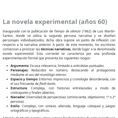
La novela experimental (años 60)
Inaugurada con la publicación de
Tiempo de silencio
(1962) de Luis Martín-
Santos, donde se utiliza la segunda persona narrativa y se diseñan
personajes individualizados, dicha obra supone un punto de inflexión con
respecto a la narrativa anterior. A partir de este momento, los escritores
comienzan a priorizar las
técnicas narrativas
, dando lugar a la denominada
novela experimental
. Esta corriente se caracteriza por una profunda
experimentación formal que presenta los siguientes rasgos:
Argumento:
Escasa relevancia, limitado a anécdotas puntuales.
Personajes:
Reducidos en número, destacando al protagonista
mediante el uso del
monólogo interior
.
Espacio y tiempo:
Entornos imprecisos y cronología desordenada, con
el uso frecuente de
flash-backs
.
Estructura:
Compleja, con historias entrelazadas a modo de
contrapunto y finales abiertos.
Narrador:
Diversidad de perspectivas (omnisciente, objetivismo, 1ª o 2ª
persona).
Estilo:
Complejo, con sintaxis alterada, lenguaje coloquial y juegos
ortográficos y tipográficos.