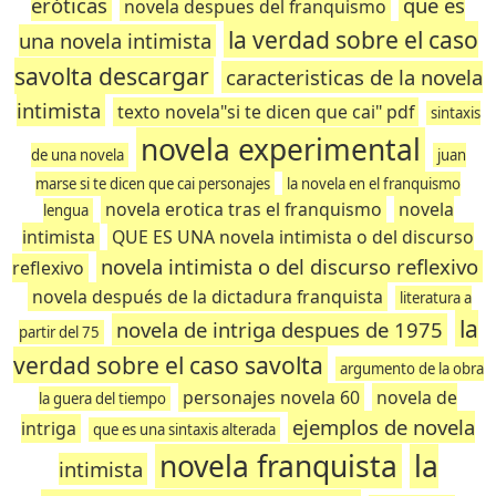
eróticas
que es
novela despues del franquismo
la verdad sobre el caso
una novela intimista
savolta descargar
caracteristicas de la novela
intimista
texto novela"si te dicen que cai" pdf
sintaxis
novela experimental
de una novela
juan
marse si te dicen que cai personajes
la novela en el franquismo
novela erotica tras el franquismo
novela
lengua
intimista
QUE ES UNA novela intimista o del discurso
novela intimista o del discurso reflexivo
reflexivo
novela después de la dictadura franquista
literatura a
la
novela de intriga despues de 1975
partir del 75
verdad sobre el caso savolta
argumento de la obra
personajes novela 60
novela de
la guera del tiempo
ejemplos de novela
intriga
que es una sintaxis alterada
novela franquista
la
intimista