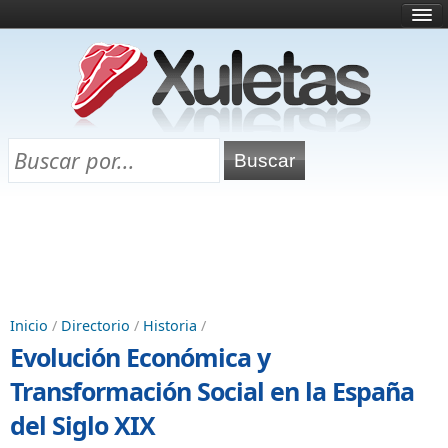
Inicio
¿Qué es esto?
Directorio
Selectividad
Chuletas para exámenes
Programa Chuletas
Inicio
/
Directorio
/
Historia
/
Evolución Económica y
Transformación Social en la España
del Siglo XIX