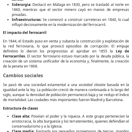
Siderurgia:
Destacó en Málaga en 1830, pero se trasladó al norte en
1860, mientras que el sector minero cayó en manos de empresas
privadas.
Infraestructuras:
Se comenzó a construir carreteras en 1840, lo cual
influyó decisivamente en la modernización del ferrocarril.
El impacto del ferrocarril
En 1844, el Estado puso en venta y subasta la construcción y explotación de
la red ferroviaria, lo que provocó episodios de corrupción. El empuje
definitivo lo dieron los progresistas al aprobar en 1855 la
Ley de
Ferrocarriles
. El sector ferroviario estuvo marcado por la deuda pública, la
creación de un sistema unificador de la economía y, finalmente, la creación
de la peseta en 1868.
Cambios sociales
Se pasó de una sociedad estamental a una
sociedad clasista
basada en la
igualdad ante la ley. La población creció de manera continuada a lo largo del
siglo, aunque la densidad de población permaneció baja y se redujo el índice
de mortalidad. Las ciudades más importantes fueron Madrid y Barcelona.
Estructura de clases
Clase alta:
Poseían el poder y la riqueza. A este grupo pertenecían la
aristocracia, la alta burguesía y los terratenientes, quienes defendían el
conservadurismo y a la Iglesia.
Clase media:
Formada por pequeños propietarios de tierras, mandos