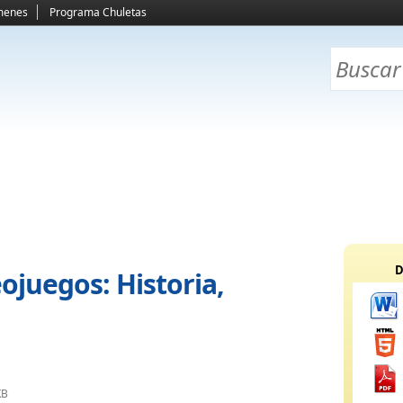
menes
Programa Chuletas
D
ojuegos: Historia,
KB