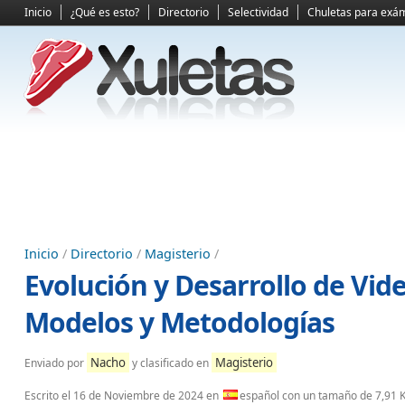
Inicio
¿Qué es esto?
Directorio
Selectividad
Chuletas para exá
Inicio
/
Directorio
/
Magisterio
/
Evolución y Desarrollo de Vide
Modelos y Metodologías
Nacho
Magisterio
Enviado por
y clasificado en
Escrito el
16 de Noviembre de 2024
en
español con un tamaño de 7,91 