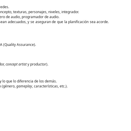
redes.
oncepto, texturas, personajes, niveles, integrador.
iero de audio, programador de audio.
ean adecuados, y se aseguran de que la planificación sea acorde.
A (Quality Assurance).
dor,
concept artist
y productor).
y lo que lo diferencia de los demás.
 (género,
gameplay
, características, etc.).