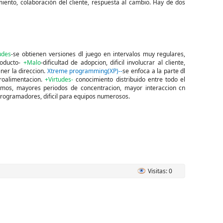
iento, colaboración del cliente, respuesta al cambio. Hay de dos
udes
-se obtienen versiones dl juego en intervalos muy regulares,
producto-
+Malo
-dificultad de adopcion, dificil involucrar al cliente,
ner la direccion.
Xtreme programming(XP)--
se enfoca a la parte dl
troalimentacion.
+Virtudes-
conocimiento distribuido entre todo el
mos, mayores periodos de concentracion, mayor interaccion cn
 programadores, dificil para equipos numerosos.
Visitas: 0