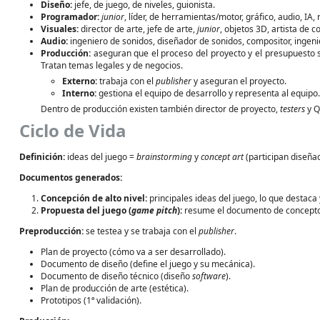
Diseño:
jefe, de juego, de niveles, guionista.
Programador:
junior
, líder, de herramientas/motor, gráfico, audio, IA, 
Visuales:
director de arte, jefe de arte,
junior
, objetos 3D, artista de c
Audio:
ingeniero de sonidos, diseñador de sonidos, compositor, ingen
Producción:
aseguran que el proceso del proyecto y el presupuesto s
Tratan temas legales y de negocios.
Externo:
trabaja con el
publisher
y aseguran el proyecto.
Interno:
gestiona el equipo de desarrollo y representa al equipo.
Dentro de producción existen también director de proyecto,
testers
y Q
Ciclo de Vida
Definición:
ideas del juego =
brainstorming
y
concept art
(participan diseña
Documentos generados:
Concepción de alto nivel:
principales ideas del juego, lo que destaca 
Propuesta del juego (
game pitch
):
resume el documento de concepto
Preproducción:
se testea y se trabaja con el
publisher
.
Plan de proyecto (cómo va a ser desarrollado).
Documento de diseño (define el juego y su mecánica).
Documento de diseño técnico (diseño
software
).
Plan de producción de arte (estética).
Prototipos (1ª validación).