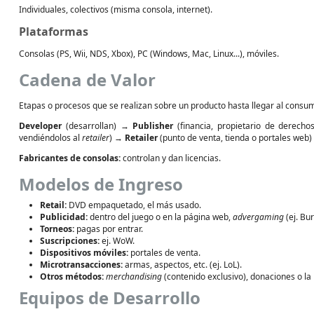
Individuales, colectivos (misma consola, internet).
Plataformas
Consolas (PS, Wii, NDS, Xbox), PC (Windows, Mac, Linux...), móviles.
Cadena de Valor
Etapas o procesos que se realizan sobre un producto hasta llegar al consum
Developer
(desarrollan) →
Publisher
(financia, propietario de derech
vendiéndolos al
retailer
) →
Retailer
(punto de venta, tienda o portales web
Fabricantes de consolas:
controlan y dan licencias.
Modelos de Ingreso
Retail:
DVD empaquetado, el más usado.
Publicidad:
dentro del juego o en la página web,
advergaming
(ej. Bur
Torneos:
pagas por entrar.
Suscripciones:
ej. WoW.
Dispositivos móviles:
portales de venta.
Microtransacciones:
armas, aspectos, etc. (ej. LoL).
Otros métodos:
merchandising
(contenido exclusivo), donaciones o la
Equipos de Desarrollo