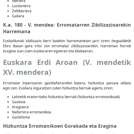
Iberiera
Lusitaniera
Zeltiberiera
Galiera
K.a. 180 - V. mendea: Erromatarren Zibilizazioarekin
Harremana
Euskaldunak zibilizazio berri batekin harremanetan jarri ziren: hegoaldetik
Ebro ibaian gora iritsi zen erromatar zibilizazioarekin. Harreman horrek
eragina izan zuen euskararen egoeran eta bilakaeran.
Euskara Erdi Aroan (V. mendetik
XV. mendera)
Erromatar Inperioaren gainbeherarekin batera, hizkuntza paisaia aldatu
egin zen. Euskara inguratzen zuten hizkuntza berriak agertu ziren:
Latinetik eratorritako hizkuntza berriak (hizkuntza erromanikoak)
Gaskoia
Aragoiera
Nafarrera erromanikoa
Gaztelania
Hizkuntza Erromanikoen Gorakada eta Eragina