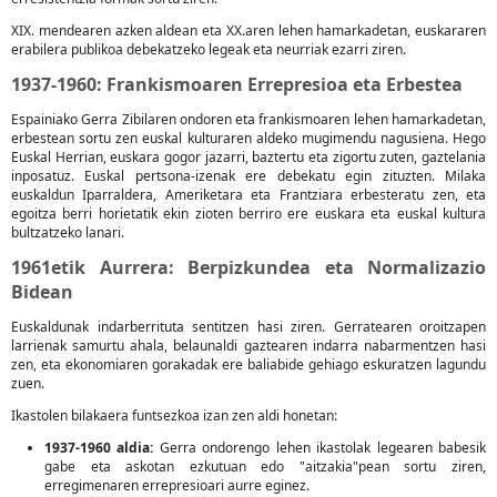
XIX. mendearen azken aldean eta XX.aren lehen hamarkadetan, euskararen
erabilera publikoa debekatzeko legeak eta neurriak ezarri ziren.
1937-1960: Frankismoaren Errepresioa eta Erbestea
Espainiako Gerra Zibilaren ondoren eta frankismoaren lehen hamarkadetan,
erbestean sortu zen euskal kulturaren aldeko mugimendu nagusiena. Hego
Euskal Herrian, euskara gogor jazarri, baztertu eta zigortu zuten, gaztelania
inposatuz. Euskal pertsona-izenak ere debekatu egin zituzten. Milaka
euskaldun Iparraldera, Ameriketara eta Frantziara erbesteratu zen, eta
egoitza berri horietatik ekin zioten berriro ere euskara eta euskal kultura
bultzatzeko lanari.
1961etik Aurrera: Berpizkundea eta Normalizazio
Bidean
Euskaldunak indarberrituta sentitzen hasi ziren. Gerratearen oroitzapen
larrienak samurtu ahala, belaunaldi gaztearen indarra nabarmentzen hasi
zen, eta ekonomiaren gorakadak ere baliabide gehiago eskuratzen lagundu
zuen.
Ikastolen bilakaera funtsezkoa izan zen aldi honetan:
1937-1960 aldia:
Gerra ondorengo lehen ikastolak legearen babesik
gabe eta askotan ezkutuan edo "aitzakia"pean sortu ziren,
erregimenaren errepresioari aurre eginez.