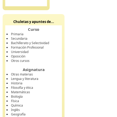
Chuletas y apuntes de...
Curso
Primaria
Secundaria
Bachillerato y Selectividad
Formación Profesional
Universidad
Oposición
Otros cursos
Asignatura
Otras materias
Lengua y literatura
Historia
Filosofía y ética
Matemáticas
Biología
Física
Química
Inglés
Geografía