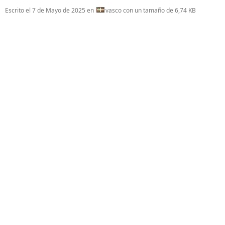
Escrito el
7 de Mayo de 2025
en
vasco con un tamaño de 6,74 KB