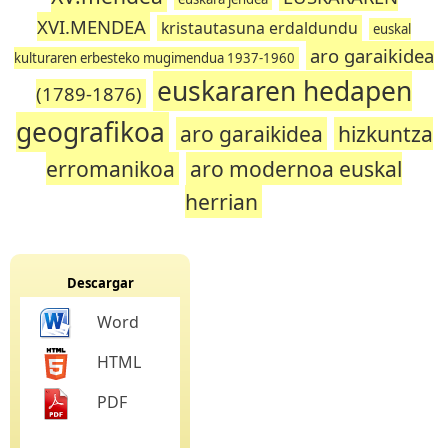
XVI.MENDEA
kristautasuna erdaldundu
euskal
aro garaikidea
kulturaren erbesteko mugimendua 1937-1960
euskararen hedapen
(1789-1876)
geografikoa
aro garaikidea
hizkuntza
erromanikoa
aro modernoa euskal
herrian
Descargar
Word
HTML
PDF