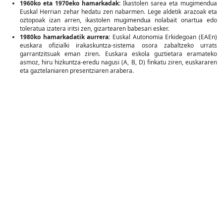
1960ko eta 1970eko hamarkadak:
Ikastolen sarea eta mugimendua
Euskal Herrian zehar hedatu zen nabarmen. Lege aldetik arazoak eta
oztopoak izan arren, ikastolen mugimendua nolabait onartua edo
toleratua izatera iritsi zen, gizartearen babesari esker.
1980ko hamarkadatik aurrera:
Euskal Autonomia Erkidegoan (EAEn)
euskara ofizialki irakaskuntza-sistema osora zabaltzeko urrats
garrantzitsuak eman ziren. Euskara eskola guztietara eramateko
asmoz, hiru hizkuntza-eredu nagusi (A, B, D) finkatu ziren, euskararen
eta gaztelaniaren presentziaren arabera.