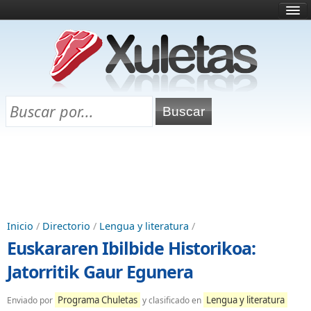
Inicio
¿Qué es esto?
Directorio
Selectividad
Chuletas para exámenes
Programa Chuletas
Inicio
/
Directorio
/
Lengua y literatura
/
Euskararen Ibilbide Historikoa:
Jatorritik Gaur Egunera
Programa Chuletas
Lengua y literatura
Enviado por
y clasificado en