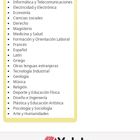
Informática y Telecomunicaciones
Electricidad y Electrónica
Economía
Ciencias sociales
Derecho
Magisterio
Medicina y Salud
Formación y Orientación Laboral
Francés
Español
Latín
Griego
Otras lenguas extranjeras
Tecnología Industrial
Geología
Música
Religión
Deporte y Educación Física
Diseño e Ingeniería
Plástica y Educación Artística
Psicología y Sociología
Arte y Humanidades