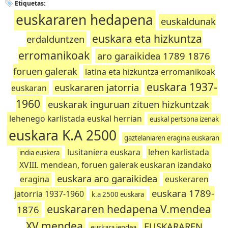
Etiquetas:
euskararen hedapena
euskaldunak
euskara eta hizkuntza
erdalduntzen
erromanikoak
aro garaikidea 1789 1876
foruen galerak
latina eta hizkuntza erromanikoak
euskara 1937-
euskararen jatorria
euskaran
1960
euskarak inguruan zituen hizkuntzak
lehenego karlistada euskal herrian
euskal pertsona izenak
euskara K.A 2500
gaztelaniaren eragina euskaran
lusitaniera euskara
lehen karlistada
india euskera
XVIII. mendean, foruen galerak euskaran izandako
euskara aro garaikidea
eragina
euskeraren
euskara 1789-
jatorria 1937-1960
k.a 2500 euskara
euskararen hedapena V.mendea
1876
XV.mendea
EUSKARAREN
euskara jendea