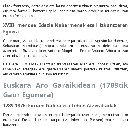
Elizak frantsesa, gaztelania eta latina onartzen zituen hizkuntza nagusitzat,
euskara formalki baztertu gabe, nahiz eta haren erabilera mugatua izan
eremu formaletan.
XVIII. mendea: Idazle Nabarmenak eta Hizkuntzaren
Egoera
Gipuzkoan, Manuel Larramendi eta bere jarraitzaileak (Agustin Kardaberaz,
Sebastian Mendiburu) nabarmendu ziren euskararen defentsan eta
azterketan. Bizkaian, Joan Antonio Mogel eta Pedro Antonio Añibarro izan
ziren idazle garrantzitsuak.
Hala ere, Luis XIV.ak Frantzian frantsesaren erabilera inposatu zuen, eta
Espainiako erregeek ere gaztelaniaren aldeko politikak bultzatu zituzten,
euskararen erabilera publikoa murriztuz.
Euskara Aro Garaikidean (1789tik
Gaur Egunera)
1789-1876: Foruen Galera eta Lehen Atzerakadak
Foruen galerak euskaran eragin kaltegarria izan zuen, hizkuntzarekiko
erabakiak Euskal Herritik kanpo (Madrilen eta Parisen) hartzen hasi
baitziren.