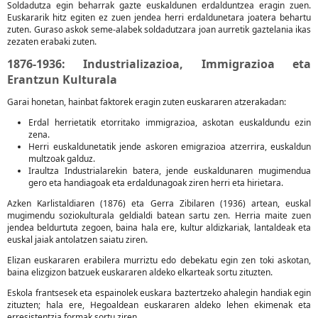
Soldadutza egin beharrak gazte euskaldunen erdalduntzea eragin zuen.
Euskararik hitz egiten ez zuen jendea herri erdaldunetara joatera behartu
zuten. Guraso askok seme-alabek soldadutzara joan aurretik gaztelania ikas
zezaten erabaki zuten.
1876-1936: Industrializazioa, Immigrazioa eta
Erantzun Kulturala
Garai honetan, hainbat faktorek eragin zuten euskararen atzerakadan:
Erdal herrietatik etorritako immigrazioa, askotan euskaldundu ezin
zena.
Herri euskaldunetatik jende askoren emigrazioa atzerrira, euskaldun
multzoak galduz.
Iraultza Industrialarekin batera, jende euskaldunaren mugimendua
gero eta handiagoak eta erdaldunagoak ziren herri eta hirietara.
Azken Karlistaldiaren (1876) eta Gerra Zibilaren (1936) artean, euskal
mugimendu soziokulturala geldialdi batean sartu zen. Herria maite zuen
jendea beldurtuta zegoen, baina hala ere, kultur aldizkariak, lantaldeak eta
euskal jaiak antolatzen saiatu ziren.
Elizan euskararen erabilera murriztu edo debekatu egin zen toki askotan,
baina elizgizon batzuek euskararen aldeko elkarteak sortu zituzten.
Eskola frantsesek eta espainolek euskara baztertzeko ahalegin handiak egin
zituzten; hala ere, Hegoaldean euskararen aldeko lehen ekimenak eta
erresistentzia formak sortu ziren.