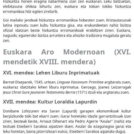
Hizkuntza horien eragina nabarmena izan zen euskaran. Leku batzuetan,
elebitasuna ohikoa bihurtu zen, euskara eta tokian tokiko hizkuntza
erromanikoa hitz egiten zirelarik.
Goi mailako jendeak hizkuntza erromanikoa hobesten zuen. Kristautasunak
latina inposatu zuen kultu hizkuntza gisa, eta erakundeetan nahiz bizitza
ofizial idatzian beste hizkuntza erromanikoak erabiltzen ziren. Euskara,
nagusiki, eguneroko bizitza arruntera eta ahozko tradiziora mugatuta geratu
zen.
Euskara Aro Modernoan (XVI.
mendetik XVIII. mendera)
XVI. mendea: Lehen Liburu Inprimatuak
Bernat Etxeparek, 1545. urtean,
Linguae Vasconum Primitiae
argitaratu zuen,
euskaraz idatzitako lehen liburu inprimatua. Geroago, Joanes Leizarragak
Jesus Christ Gure Jaunaren Testamentu Berria
(1571) itzuli eta argitaratu zuen.
XVII. mendea: Kultur Loraldia Lapurdin
Donibane Lohizunen eta Saran (Lapurdi) garapen ekonomikoak kultur
berpizkunde txiki bat ekarri zuen. Garai honetako idazle garrantzitsuak izan
ziren, besteak beste, Arnaut Oihenart eta Pedro Agerre "Axular" (nahiz eta
testuak Etxeberri Sarakoa aipatzen duen, Axular da ezagunagoa garai eta
leku honetan, baina jatorrizkoari eutsiz, Etxeberri Sarakoa aipatuko dugu).