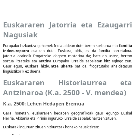
Euskararen Jatorria eta Ezaugarri
Nagusiak
Europako hizkuntza gehienek India aldean dute beren sorburua eta
familia
indoeuroparra
osatzen dute. Euskara, aldiz, ez da familia horretakoa.
Jatorria oraindik frogatzeke dagoen misterioa da; batzuen ustez, berton
sortua litzateke eta antzina Europako lurralde zabaletan hitz egingo zen.
Gaur egun, euskara
hizkuntza uharte
bat da, frogatutako ahaidetasun
linguistikorik ez duena.
Euskararen Historiaurrea eta
Antzinaroa (K.a. 2500 - V. mendea)
K.a. 2500: Lehen Hedapen Eremua
Garai honetan, euskararen hedapen geografikoak gaur egungo Euskal
Herria, Akitania eta Pirinio inguruko lurralde zabalak hartzen zituen.
Euskarak inguruan zituen hizkuntzak honako hauek ziren: