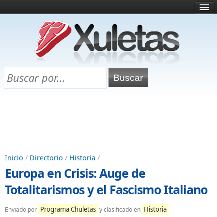
Inicio
¿Qué es esto?
Directorio
Selectividad
Chuletas para exámenes
Programa Chuletas
Inicio
/
Directorio
/
Historia
/
Europa en Crisis: Auge de
Totalitarismos y el Fascismo Italiano
Programa Chuletas
Historia
Enviado por
y clasificado en