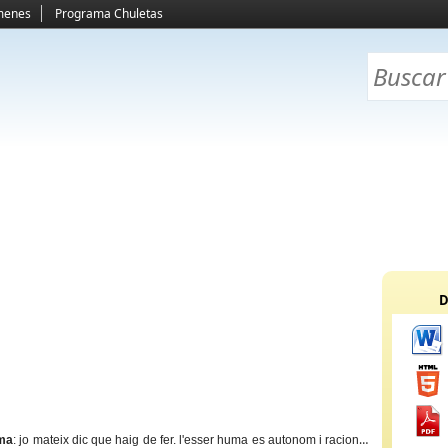
menes
Programa Chuletas
D
oma
: jo mateix dic que haig de fer. l'esser huma es autonom i racional,