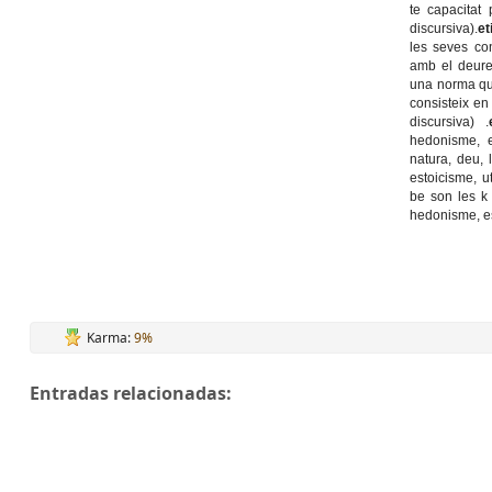
te capacitat 
discursiva).
et
les seves co
amb el deure.
una norma que
consisteix en
discursiva) .
hedonisme, es
natura, deu, 
estoicisme, ut
be son les k
hedonisme, est
Karma:
9%
Entradas relacionadas: