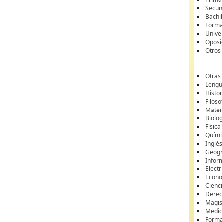
Secun
Bachil
Forma
Unive
Oposi
Otros
Otras
Lengua
Histor
Filoso
Matem
Biolo
Física
Quími
Inglé
Geogr
Infor
Electr
Econ
Cienci
Dere
Magis
Medic
Forma