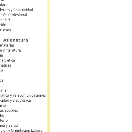
daria
lerato y Selectividad
ción Profesional
rsidad
ción
 cursos
Asignatura
 materias
 y literatura
ia
fía y ética
áticas
gía
ca
s
afía
mática y Telecomunicaciones
icidad y Electrónica
omía
as sociales
cho
terio
ina y Salud
ción y Orientación Laboral