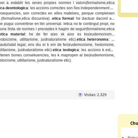
per a establir les seves propies normes i valors(formalisme,etica
ica deontologica
: les accions correctes son ñes independenment de
nsequencies, son correctes en elles mateixes, perque compleixen
(formalisme,etica discursiva) .
etica formal
: he dactuar dacord am
 pugui convertirse en llei universal. letica no te contingut propi, no
 una llista de normes i preceptes k hagim de seguir(formalisme,etica
etica material
: he de fer aixo xk aixo es bo(eudemonisme,
toicisme, utilitarisme, justnaturalisme etic).
etica heteronoma
: la
lautoriatat legal, ens diu el k em de fer(eudemonisme, hedonisme,
ilitarisme, justnaturalisme etic).
etica teologica
: les accions k estan
 tenen bones consekuencies, les k mapropen al be(eudemonisme,
oicisme, utilitarisme, justnaturalisme etic).
Visitas: 2.329
Chu
Prima