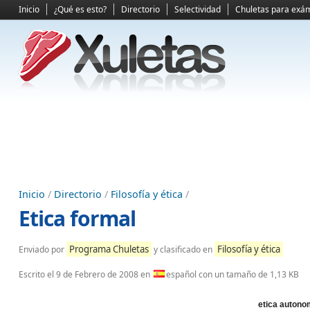
Inicio
¿Qué es esto?
Directorio
Selectividad
Chuletas para exá
Inicio
/
Directorio
/
Filosofía y ética
/
Etica formal
Programa Chuletas
Filosofía y ética
Enviado por
y clasificado en
Escrito el
9 de Febrero de 2008
en
español con un tamaño de 1,13 KB
etica auton