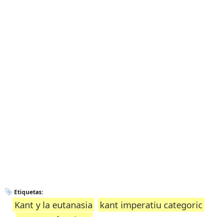
Etiquetas:
Kant y la eutanasia
kant imperatiu categoric