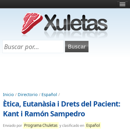
Inicio
¿Qué es esto?
Directorio
Selectividad
Chuletas para exámenes
Programa Chuletas
Inicio
/
Directorio
/
Español
/
Ètica, Eutanàsia i Drets del Pacient:
Kant i Ramón Sampedro
Programa Chuletas
Español
Enviado por
y clasificado en