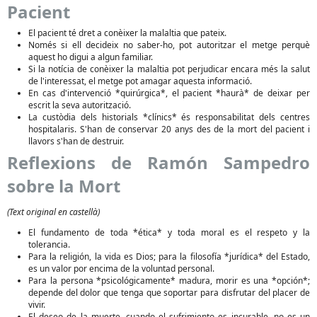
Pacient
El pacient té dret a conèixer la malaltia que pateix.
Només si ell decideix no saber-ho, pot autoritzar el metge perquè
aquest ho digui a algun familiar.
Si la notícia de conèixer la malaltia pot perjudicar encara més la salut
de l'interessat, el metge pot amagar aquesta informació.
En cas d'intervenció *quirúrgica*, el pacient *haurà* de deixar per
escrit la seva autorització.
La custòdia dels historials *clínics* és responsabilitat dels centres
hospitalaris. S'han de conservar 20 anys des de la mort del pacient i
llavors s'han de destruir.
Reflexions de Ramón Sampedro
sobre la Mort
(Text original en castellà)
El fundamento de toda *ética* y toda moral es el respeto y la
tolerancia.
Para la religión, la vida es Dios; para la filosofía *jurídica* del Estado,
es un valor por encima de la voluntad personal.
Para la persona *psicológicamente* madura, morir es una *opción*;
depende del dolor que tenga que soportar para disfrutar del placer de
vivir.
El deseo de la muerte, cuando el sufrimiento es incurable, no es un