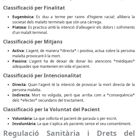
Classificació per Finalitat
Eugenèsica:
Es duu a terme per raons d'higiene racial; allibera la
societat dels malalts terminals que són una càrrega.
Piatosa:
Es practica amb la intenció d'alleugerir els dolors i sofriments
d'un malalt terminal.
Classificació per Mitjans
Activa:
L'agent, de manera *directa* i positiva, actua sobre la persona
malalta provocant-li la mort.
Passiva:
L'agent ha de deixar de donar les atencions *mèdiques*
adequades que mantenien en vida el pacient.
Classificació per Intencionalitat
Directa:
Quan l'agent té la intenció de provocar la mort directa de la
persona malalta.
Indirecta:
Mort no volguda, però que arriba com a *conseqüència*
dels *efectes* secundaris del tractament.
Classificació per la Voluntat del Pacient
Voluntària:
La que sol·licita el pacient de paraula o per escrit.
Involuntària:
La que s'aplica als pacients sense el seu consentiment.
Regulació Sanitària i Drets del