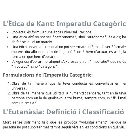
L'Ètica de Kant: Imperatiu Categòric
L'objectiu és formular una ètica universal i racional.
Una ètica així no pot ser *heterònoma*, sinó *autònoma*, és a dir, ha
de fer-se la llei un mateix.
Una ètica universal i racional no pot ser *material*, ha de ser *formal*
(no ens diu allò que hem de fer, sinó *com* hem d'actuar, és a dir, la
forma en què hem d'obrar).
L'exigència d'obrar moralment s'expressa en un *imperatiu* que no és
*hipotètic*, sinó *categòric*.
Formulacions de l'Imperatiu Categòric:
Obra de tal manera que la teva conducta es converteixi en llei
universal.
Obra de tal manera que utilitzis la humanitat sencera, tant en la teva
persona com en la de qualsevol altre humà, sempre com un *fi* i mai
com un *mitjà*.
L'Eutanàsia: Definició i Classificació
Mort sense sofriment físic que es provoca *voluntàriament* perquè la
persona no pot suportar més temps seguir viva en les condicions en què viu.