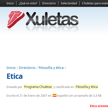
Inicio
¿Qué es esto?
Directorio
Selectividad
Chuletas para exá
Inicio
/
Directorio
/
Filosofía y ética
/
Etica
Programa Chuletas
Filosofía y ética
Enviado por
y clasificado en
Escrito el
21 de Enero de 2007
en
español con un tamaño de 3,3 KB
Etica aristote