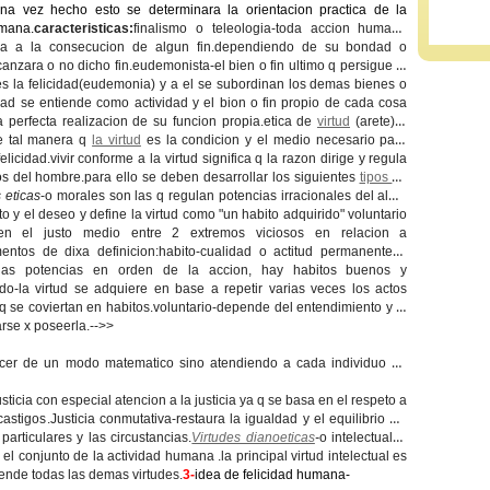
na vez hecho esto se determinara la orientacion practica de la
mana.
caracteristicas:
finalismo o teleologia-
toda accion humana
ada a la consecucion de algun fin.dependiendo de su bondad o
anzara o no dicho fin.
eudemonista-
el bien o fin ultimo q persigue el
s la felicidad(eudemonia) y a el se subordinan los demas bienes o
cidad se entiende como actividad y el bion o fin propio de cada cosa
a perfecta realizacion de su funcion propia.
etica de
virtud
(arete) o
e tal manera q
la virtud
es la condicion y el medio necesario para
elicidad.vivir conforme a la virtud significa q la razon dirige y regula
os del hombre.para ello se deben desarrollar los siguientes
tipos de
s eticas
-o morales son las q regulan potencias irracionales del alma
to y el deseo y define la virtud como "un habito adquirido" voluntario
en el justo medio entre 2 extremos viciosos en relacion a
entos de dixa definicion:habito-
cualidad o actitud permanente q
 las potencias en orden de la accion, hay habitos buenos y
ido-
la virtud se adquiere en base a repetir varias veces los actos
 q se coviertan en habitos.
voluntario-
depende del entendimiento y la
arse x poseerla.-->>
ecer de un modo matematico sino atendiendo a cada individuo en
usticia con especial atencion a la justicia ya q se basa en el respeto a
castigos
.Justicia conmutativa
-restaura la igualdad y el equilibrio alli
particulares y las circustancias.
Virtudes dianoeticas
-
o intelectuales
el conjunto de la actividad humana .la principal virtud intelectual es
rende todas las demas virtudes.
3-
idea de felicidad humana-