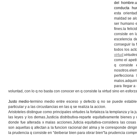
del hombre.u
conducta hu
esta orient
maldad se alc
ser humano e
fines.la feli
consiste en l
escelencia d
conseguir la f
todos los act
virtud
:
virtude
como el apeti
q consiste 
nosotros.
elem
perfecciona
malos.
adquir
para llegar a
voluntad, con lo q no basta con conocer en q consiste la virtud sino en esforz
Justo medio-
termino medio entre esceso y defecto q no se puede establ
particular y a las circustancias en las q se realiza la accion.
Aristoteles distingue como principales virtudes la fortaleza la templanza y la j
las leyes y los demas.
Justicia distributiva-
reparte equitativamente bienes y 
donde fue alterada x malas acciones.
Juticia equitativa-
considera las cosas 
son aquellas q afectan a la funcion racional del alma y le corresponde dirigir 
la prudencia q consiste en "deiberar bien para obrar bien"la prudencia comp