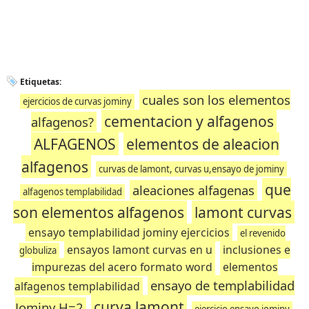
Etiquetas:
cuales son los elementos
ejercicios de curvas jominy
cementacion y alfagenos
alfagenos?
ALFAGENOS
elementos de aleacion
alfagenos
curvas de lamont, curvas u,ensayo de jominy
que
aleaciones alfagenas
alfagenos templabilidad
son elementos alfagenos
lamont curvas
ensayo templabilidad jominy ejercicios
el revenido
ensayos lamont curvas en u
inclusiones e
globuliza
impurezas del acero formato word
elementos
ensayo de templabilidad
alfagenos templabilidad
curva lamont
Jominy H=2
ejercicio ensayo jominy