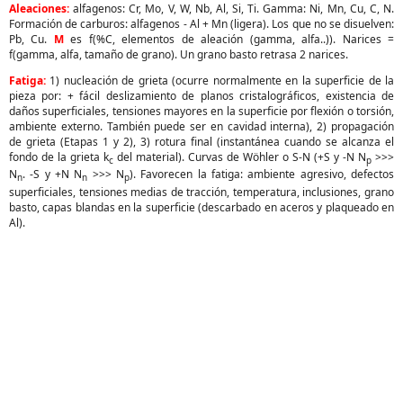
Aleaciones:
alfagenos: Cr, Mo, V, W, Nb, Al, Si, Ti. Gamma: Ni, Mn, Cu, C, N.
Formación de carburos: alfagenos - Al + Mn (ligera). Los que no se disuelven:
Pb, Cu.
M
es f(%C, elementos de aleación (gamma, alfa..)). Narices =
f(gamma, alfa, tamaño de grano). Un grano basto retrasa 2 narices.
Fatiga:
1) nucleación de grieta (ocurre normalmente en la superficie de la
pieza por: + fácil deslizamiento de planos cristalográficos, existencia de
daños superficiales, tensiones mayores en la superficie por flexión o torsión,
ambiente externo. También puede ser en cavidad interna), 2) propagación
de grieta (Etapas 1 y 2), 3) rotura final (instantánea cuando se alcanza el
fondo de la grieta k
del material). Curvas de Wöhler o S-N (+S y -N N
>>>
c
p
N
. -S y +N N
>>> N
). Favorecen la fatiga: ambiente agresivo, defectos
n
n
p
superficiales, tensiones medias de tracción, temperatura, inclusiones, grano
basto, capas blandas en la superficie (descarbado en aceros y plaqueado en
Al).