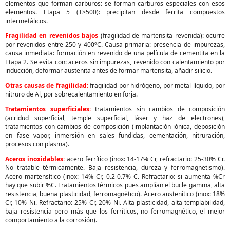
elementos que forman carburos: se forman carburos especiales con esos
elementos. Etapa 5 (T>500): precipitan desde ferrita compuestos
intermetálicos.
Fragilidad en revenidos bajos
(fragilidad de martensita revenida): ocurre
por revenidos entre 250 y 400ºC. Causa primaria: presencia de impurezas,
causa inmediata: formación en revenido de una película de cementita en la
Etapa 2. Se evita con: aceros sin impurezas, revenido con calentamiento por
inducción, deformar austenita antes de formar martensita, añadir silicio.
Otras causas de fragilidad:
fragilidad por hidrógeno, por metal líquido, por
nitruro de Al, por sobrecalentamiento en forja.
Tratamientos superficiales:
tratamientos sin cambios de composición
(acridud superficial, temple superficial, láser y haz de electrones),
tratamientos con cambios de composición (implantación iónica, deposición
en fase vapor, inmersión en sales fundidas, cementación, nitruración,
procesos con plasma).
Aceros inoxidables:
acero ferrítico (inox: 14-17% Cr, refractario: 25-30% Cr.
No tratable térmicamente. Baja resistencia, dureza y ferromagnetismo).
Acero martensítico (inox: 14% Cr, 0.2-0.7% C. Refractario: si aumenta %Cr
hay que subir %C. Tratamientos térmicos pues amplían el bucle gamma, alta
resistencia, buena plasticidad, ferromagnético). Acero austenítico (inox: 18%
Cr, 10% Ni. Refractario: 25% Cr, 20% Ni. Alta plasticidad, alta templabilidad,
baja resistencia pero más que los ferríticos, no ferromagnético, el mejor
comportamiento a la corrosión).