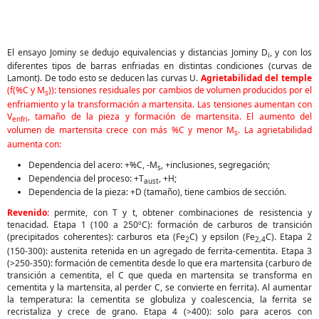
El ensayo Jominy se dedujo equivalencias y distancias Jominy D
, y con los
i
diferentes tipos de barras enfriadas en distintas condiciones (curvas de
Lamont). De todo esto se deducen las curvas U.
Agrietabilidad del temple
(f(%C y M
)): tensiones residuales por cambios de volumen producidos por el
s
enfriamiento y la transformación a martensita. Las tensiones aumentan con
V
, tamaño de la pieza y formación de martensita. El aumento del
enfri
volumen de martensita crece con más %C y menor M
. La agrietabilidad
s
aumenta con:
Dependencia del acero: +%C, -M
, +inclusiones, segregación;
s
Dependencia del proceso: +T
, +H;
aust
Dependencia de la pieza: +D (tamaño), tiene cambios de sección.
Revenido:
permite, con T y t, obtener combinaciones de resistencia y
tenacidad. Etapa 1 (100 a 250ºC): formación de carburos de transición
(precipitados coherentes): carburos eta (Fe
C) y epsilon (Fe
C). Etapa 2
2
2,4
(150-300): austenita retenida en un agregado de ferrita-cementita. Etapa 3
(>250-350): formación de cementita desde lo que era martensita (carburo de
transición a cementita, el C que queda en martensita se transforma en
cementita y la martensita, al perder C, se convierte en ferrita). Al aumentar
la temperatura: la cementita se globuliza y coalescencia, la ferrita se
recristaliza y crece de grano. Etapa 4 (>400): solo para aceros con