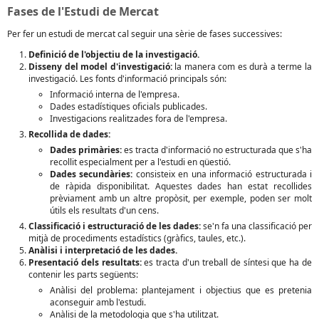
Fases de l'Estudi de Mercat
Per fer un estudi de mercat cal seguir una sèrie de fases successives:
Definició de l'objectiu de la investigació.
Disseny del model d'investigació:
la manera com es durà a terme la
investigació. Les fonts d'informació principals són:
Informació interna de l'empresa.
Dades estadístiques oficials publicades.
Investigacions realitzades fora de l'empresa.
Recollida de dades:
Dades primàries:
es tracta d'informació no estructurada que s'ha
recollit especialment per a l'estudi en qüestió.
Dades secundàries:
consisteix en una informació estructurada i
de ràpida disponibilitat. Aquestes dades han estat recollides
prèviament amb un altre propòsit, per exemple, poden ser molt
útils els resultats d'un cens.
Classificació i estructuració de les dades:
se'n fa una classificació per
mitjà de procediments estadístics (gràfics, taules, etc.).
Anàlisi i interpretació de les dades.
Presentació dels resultats:
es tracta d'un treball de síntesi que ha de
contenir les parts següents:
Anàlisi del problema: plantejament i objectius que es pretenia
aconseguir amb l'estudi.
Anàlisi de la metodologia que s'ha utilitzat.