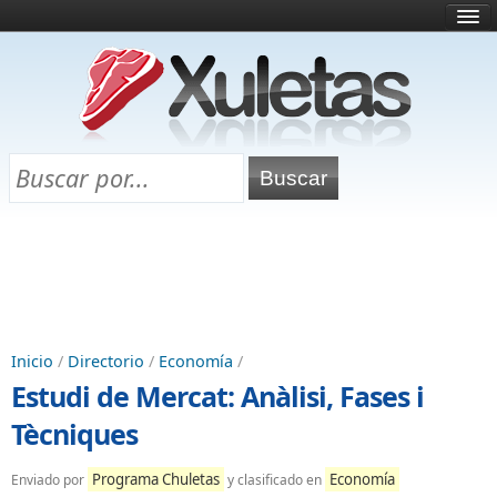
Inicio
¿Qué es esto?
Directorio
Selectividad
Chuletas para exámenes
Programa Chuletas
Inicio
/
Directorio
/
Economía
/
Estudi de Mercat: Anàlisi, Fases i
Tècniques
Programa Chuletas
Economía
Enviado por
y clasificado en