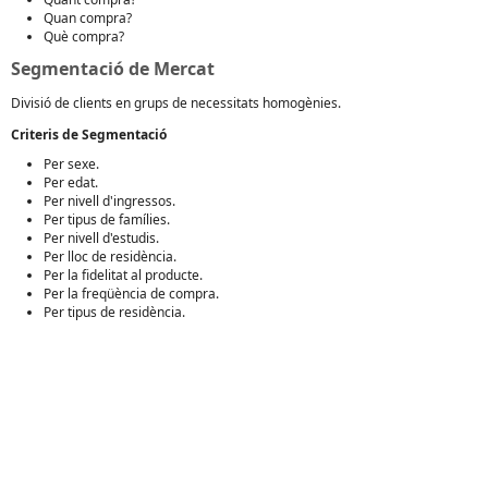
Quan compra?
Què compra?
Segmentació de Mercat
Divisió de clients en grups de necessitats homogènies.
Criteris de Segmentació
Per sexe.
Per edat.
Per nivell d'ingressos.
Per tipus de famílies.
Per nivell d'estudis.
Per lloc de residència.
Per la fidelitat al producte.
Per la freqüència de compra.
Per tipus de residència.