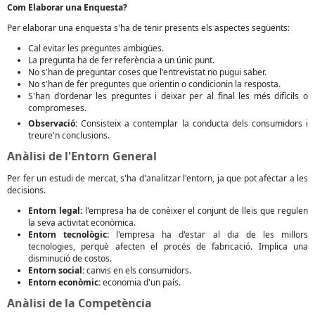
Com Elaborar una Enquesta?
Per elaborar una enquesta s'ha de tenir presents els aspectes següents:
Cal evitar les preguntes ambigües.
La pregunta ha de fer referència a un únic punt.
No s'han de preguntar coses que l'entrevistat no pugui saber.
No s'han de fer preguntes que orientin o condicionin la resposta.
S'han d'ordenar les preguntes i deixar per al final les més difícils o
compromeses.
Observació:
Consisteix a contemplar la conducta dels consumidors i
treure'n conclusions.
Anàlisi de l'Entorn General
Per fer un estudi de mercat, s'ha d'analitzar l'entorn, ja que pot afectar a les
decisions.
Entorn legal:
l'empresa ha de conèixer el conjunt de lleis que regulen
la seva activitat econòmica.
Entorn tecnològic:
l'empresa ha d'estar al dia de les millors
tecnologies, perquè afecten el procés de fabricació. Implica una
disminució de costos.
Entorn social:
canvis en els consumidors.
Entorn econòmic:
economia d'un país.
Anàlisi de la Competència