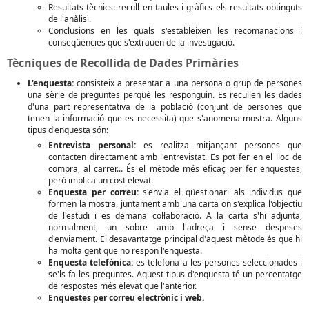
Resultats tècnics: recull en taules i gràfics els resultats obtinguts
de l'anàlisi.
Conclusions en les quals s'estableixen les recomanacions i
conseqüències que s'extrauen de la investigació.
Tècniques de Recollida de Dades Primàries
L'enquesta:
consisteix a presentar a una persona o grup de persones
una sèrie de preguntes perquè les responguin. Es recullen les dades
d'una part representativa de la població (conjunt de persones que
tenen la informació que es necessita) que s'anomena mostra. Alguns
tipus d'enquesta són:
Entrevista personal:
es realitza mitjançant persones que
contacten directament amb l'entrevistat. Es pot fer en el lloc de
compra, al carrer... És el mètode més eficaç per fer enquestes,
però implica un cost elevat.
Enquesta per correu:
s'envia el qüestionari als individus que
formen la mostra, juntament amb una carta on s'explica l'objectiu
de l'estudi i es demana col·laboració. A la carta s'hi adjunta,
normalment, un sobre amb l'adreça i sense despeses
d'enviament. El desavantatge principal d'aquest mètode és que hi
ha molta gent que no respon l'enquesta.
Enquesta telefònica:
es telefona a les persones seleccionades i
se'ls fa les preguntes. Aquest tipus d'enquesta té un percentatge
de respostes més elevat que l'anterior.
Enquestes per correu electrònic i web.