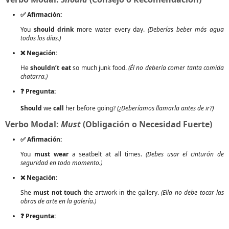
✅ Afirmación:
You
should drink
more water every day.
(Deberías beber más agua
todos los días.)
❌ Negación:
He
shouldn’t eat
so much junk food.
(Él no debería comer tanta comida
chatarra.)
❓ Pregunta:
Should
we
call
her before going?
(¿Deberíamos llamarla antes de ir?)
Verbo Modal:
Must
(Obligación o Necesidad Fuerte)
✅ Afirmación:
You
must wear
a seatbelt at all times.
(Debes usar el cinturón de
seguridad en todo momento.)
❌ Negación:
She
must not touch
the artwork in the gallery.
(Ella no debe tocar las
obras de arte en la galería.)
❓ Pregunta: