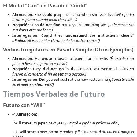
El Modal "Can" en Pasado: "Could"
Afirmación:
She
could play
the piano when she was five.
(Ella podía
tocar el piano cuando tenía cinco años.)
Negación:
I
could not find
my keys this morning.
(No pude encontrar
mis llaves esta mañana.)
Interrogación:
Could
they
understand
the instructions clearly?
(¿Podían ellos entender claramente las instrucciones?)
Verbos Irregulares en Pasado Simple (Otros Ejemplos)
Afirmación:
He
wrote
a beautiful poem for his wife.
(Él escribió un
poema hermoso para su esposa.)
Negación:
They
did not go
to the concert last weekend.
(Ellos no
fueron al concierto el fin de semana pasado.)
Interrogación:
Did
you
eat
sushi at the new restaurant?
(¿Comiste sushi
en el nuevo restaurante?)
Tiempos Verbales de Futuro
Futuro con “Will”
✅ Afirmación:
I
will travel
to Japan next year.
(Viajaré a Japón el próximo año.)
She
will start
a new job on Monday.
(Ella comenzará un nuevo trabajo el