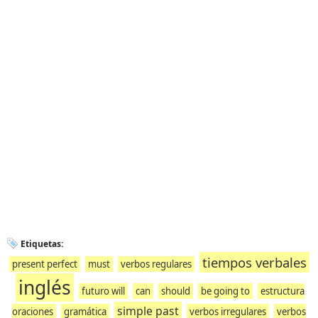
Etiquetas:
tiempos verbales
present perfect
must
verbos regulares
inglés
futuro will
can
should
be going to
estructura
simple past
oraciones
gramática
verbos irregulares
verbos