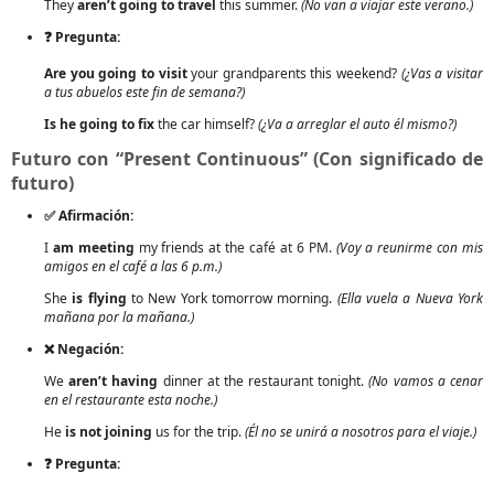
They
aren’t going to travel
this summer.
(No van a viajar este verano.)
❓ Pregunta:
Are you going to visit
your grandparents this weekend?
(¿Vas a visitar
a tus abuelos este fin de semana?)
Is he going to fix
the car himself?
(¿Va a arreglar el auto él mismo?)
Futuro con “Present Continuous” (Con significado de
futuro)
✅ Afirmación:
I
am meeting
my friends at the café at 6 PM.
(Voy a reunirme con mis
amigos en el café a las 6 p.m.)
She
is flying
to New York tomorrow morning.
(Ella vuela a Nueva York
mañana por la mañana.)
❌ Negación:
We
aren’t having
dinner at the restaurant tonight.
(No vamos a cenar
en el restaurante esta noche.)
He
is not joining
us for the trip.
(Él no se unirá a nosotros para el viaje.)
❓ Pregunta: