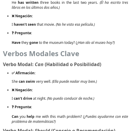
He
has written
three books in the last two years.
(Él ha escrito tres
libros en los últimos dos años.)
❌ Negación:
I
haven’t seen
that movie.
(No he visto esa película.)
❓ Pregunta:
Have
they
gone
to the museum today?
(¿Han ido al museo hoy?)
Verbos Modales Clave
Verbo Modal:
Can
(Habilidad o Posibilidad)
✅ Afirmación:
She
can swim
very well.
(Ella puede nadar muy bien.)
❌ Negación:
I
can’t drive
at night.
(No puedo conducir de noche.)
❓ Pregunta:
Can
you
help
me with this math problem?
(¿Puedes ayudarme con este
problema de matemáticas?)
Verbo Modal:
Should
(Consejo o Recomendación)