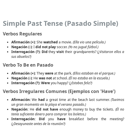
Simple Past Tense (Pasado Simple)
Verbos Regulares
Afirmación (+):
She
watched
a movie.
(Ella vio una película.)
Negación (-):
I
did not play
soccer.
(Yo no jugué fútbol.)
Interrogación (?):
Did
they
visit
their grandparents?
(¿Visitaron ellos a
sus abuelos?)
Verbo To Be en Pasado
Afirmación (+):
They
were
at the park.
(Ellos estaban en el parque.)
Negación (-):
He
was not
at school.
(Él no estaba en la escuela.)
Interrogación (?):
Were
you happy?
(¿Estabas feliz?)
Verbos Irregulares Comunes (Ejemplos con 'Have')
Afirmación:
We
had
a great time at the beach last summer.
(Tuvimos
un gran momento en la playa el verano pasado.)
Negación:
He
did not have
enough money to buy the tickets.
(Él no
tenía suficiente dinero para comprar los boletos.)
Interrogación:
Did
you
have
breakfast before the meeting?
(¿Desayunaste antes de la reunión?)