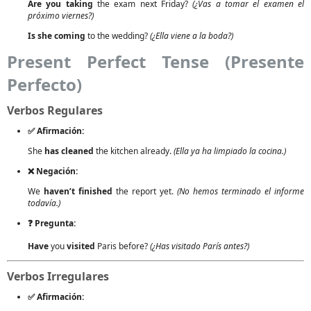
Are you taking
the exam next Friday?
(¿Vas a tomar el examen el
próximo viernes?)
Is she coming
to the wedding?
(¿Ella viene a la boda?)
Present Perfect Tense (Presente
Perfecto)
Verbos Regulares
✅ Afirmación:
She
has cleaned
the kitchen already.
(Ella ya ha limpiado la cocina.)
❌ Negación:
We
haven’t finished
the report yet.
(No hemos terminado el informe
todavía.)
❓ Pregunta:
Have
you
visited
Paris before?
(¿Has visitado París antes?)
Verbos Irregulares
✅ Afirmación: