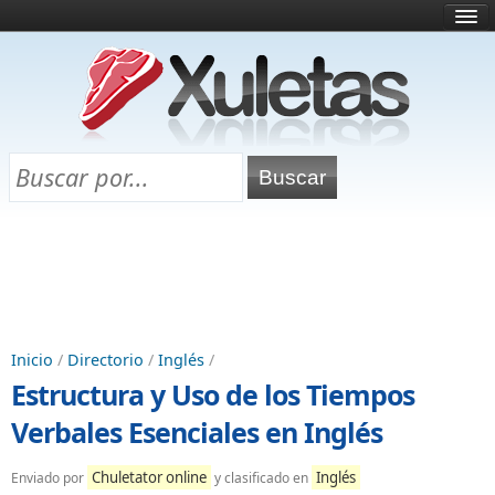
Inicio
¿Qué es esto?
Directorio
Selectividad
Chuletas para exámenes
Programa Chuletas
Inicio
/
Directorio
/
Inglés
/
Estructura y Uso de los Tiempos
Verbales Esenciales en Inglés
Chuletator online
Inglés
Enviado por
y clasificado en