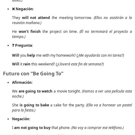
lunes.)
❌ Negación:
They
will not attend
the meeting tomorrow.
(Ellos no asistirán a la
reunión mañana.)
He
won’t finish
the project on time.
(Él no terminará el proyecto a
tiempo.)
❓ Pregunta:
Will
you
help
me with my homework?
(¿Me ayudarás con mi tarea?)
Will
it
rain
this weekend?
(¿Lloverá este fin de semana?)
Futuro con “Be Going To”
Afirmación:
We
are going to watch
a movie tonight.
(Vamos a ver una película esta
noche.)
She
is going to bake
a cake for the party.
(Ella va a hornear un pastel
para la fiesta.)
Negación:
I
am not going to buy
that phone.
(No voy a comprar ese teléfono.)