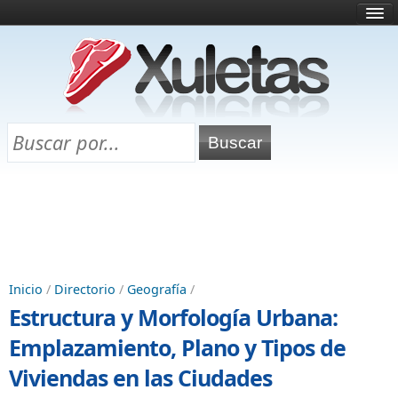
Inicio
¿Qué es esto?
Directorio
Selectividad
Chuletas para exámenes
Programa Chuletas
Inicio
/
Directorio
/
Geografía
/
Estructura y Morfología Urbana:
Emplazamiento, Plano y Tipos de
Viviendas en las Ciudades