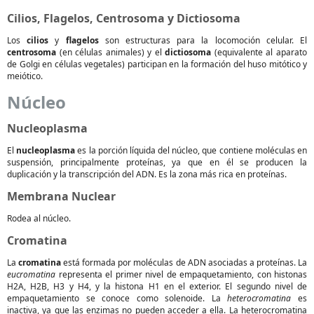
Cilios, Flagelos, Centrosoma y Dictiosoma
Los
cilios
y
flagelos
son estructuras para la locomoción celular. El
centrosoma
(en células animales) y el
dictiosoma
(equivalente al aparato
de Golgi en células vegetales) participan en la formación del huso mitótico y
meiótico.
Núcleo
Nucleoplasma
El
nucleoplasma
es la porción líquida del núcleo, que contiene moléculas en
suspensión, principalmente proteínas, ya que en él se producen la
duplicación y la transcripción del ADN. Es la zona más rica en proteínas.
Membrana Nuclear
Rodea al núcleo.
Cromatina
La
cromatina
está formada por moléculas de ADN asociadas a proteínas. La
eucromatina
representa el primer nivel de empaquetamiento, con histonas
H2A, H2B, H3 y H4, y la histona H1 en el exterior. El segundo nivel de
empaquetamiento se conoce como solenoide. La
heterocromatina
es
inactiva, ya que las enzimas no pueden acceder a ella. La heterocromatina