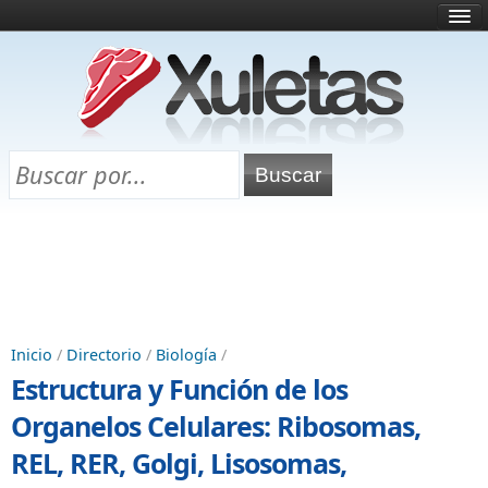
Inicio
¿Qué es esto?
Directorio
Selectividad
Chuletas para exámenes
Programa Chuletas
Inicio
/
Directorio
/
Biología
/
Estructura y Función de los
Organelos Celulares: Ribosomas,
REL, RER, Golgi, Lisosomas,