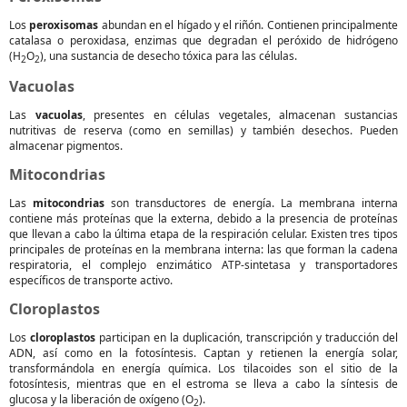
Los
peroxisomas
abundan en el hígado y el riñón. Contienen principalmente
catalasa o peroxidasa, enzimas que degradan el peróxido de hidrógeno
(H
O
), una sustancia de desecho tóxica para las células.
2
2
Vacuolas
Las
vacuolas
, presentes en células vegetales, almacenan sustancias
nutritivas de reserva (como en semillas) y también desechos. Pueden
almacenar pigmentos.
Mitocondrias
Las
mitocondrias
son transductores de energía. La membrana interna
contiene más proteínas que la externa, debido a la presencia de proteínas
que llevan a cabo la última etapa de la respiración celular. Existen tres tipos
principales de proteínas en la membrana interna: las que forman la cadena
respiratoria, el complejo enzimático ATP-sintetasa y transportadores
específicos de transporte activo.
Cloroplastos
Los
cloroplastos
participan en la duplicación, transcripción y traducción del
ADN, así como en la fotosíntesis. Captan y retienen la energía solar,
transformándola en energía química. Los tilacoides son el sitio de la
fotosíntesis, mientras que en el estroma se lleva a cabo la síntesis de
glucosa y la liberación de oxígeno (O
).
2