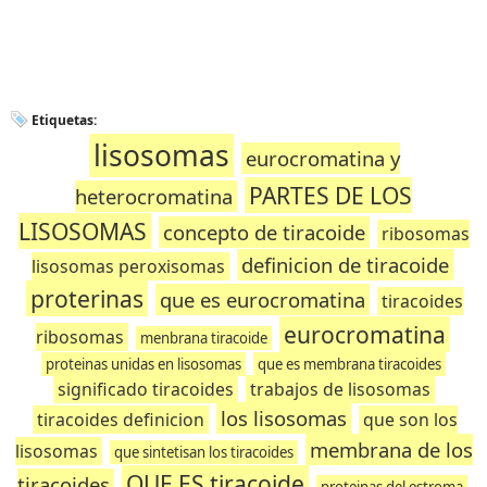
Etiquetas:
lisosomas
eurocromatina y
PARTES DE LOS
heterocromatina
LISOSOMAS
concepto de tiracoide
ribosomas
definicion de tiracoide
lisosomas peroxisomas
proterinas
que es eurocromatina
tiracoides
eurocromatina
ribosomas
menbrana tiracoide
proteinas unidas en lisosomas
que es membrana tiracoides
significado tiracoides
trabajos de lisosomas
los lisosomas
tiracoides definicion
que son los
membrana de los
lisosomas
que sintetisan los tiracoides
QUE ES tiracoide
tiracoides
proteinas del estroma