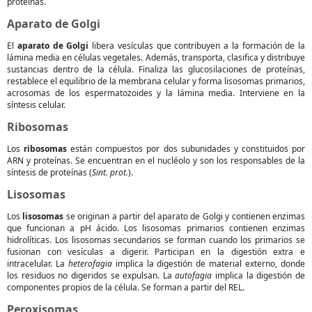
proteínas.
Aparato de Golgi
El
aparato de Golgi
libera vesículas que contribuyen a la formación de la
lámina media en células vegetales. Además, transporta, clasifica y distribuye
sustancias dentro de la célula. Finaliza las glucosilaciones de proteínas,
restablece el equilibrio de la membrana celular y forma lisosomas primarios,
acrosomas de los espermatozoides y la lámina media. Interviene en la
síntesis celular.
Ribosomas
Los
ribosomas
están compuestos por dos subunidades y constituidos por
ARN y proteínas. Se encuentran en el nucléolo y son los responsables de la
síntesis de proteínas (
Sint. prot.
).
Lisosomas
Los
lisosomas
se originan a partir del aparato de Golgi y contienen enzimas
que funcionan a pH ácido. Los lisosomas primarios contienen enzimas
hidrolíticas. Los lisosomas secundarios se forman cuando los primarios se
fusionan con vesículas a digerir. Participan en la digestión extra e
intracelular. La
heterofagia
implica la digestión de material externo, donde
los residuos no digeridos se expulsan. La
autofagia
implica la digestión de
componentes propios de la célula. Se forman a partir del REL.
Peroxisomas