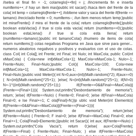
//setea el final fin = -1; colarreglo[++fin] = j; //incrementa fin e inserta
numItems++; // hay un item mas}public int sacar() //saca item del frente de la
cola{ int temp = colarreglo[frente++]; //obtiene valor y saca del frente if(frente ==
tamano) //reciclado frente = 0; numItems--; //un item menos return temp;}public
int mirarFrente() // mira el frente de la cola{ return colarreglo[frente];}public
boolean estaVacia() // true si cola esta vacia{ return (numItems==0);}public
boolean estaLlena() // true si cola esta llena{ return
(numItems==tamano);}public int tamanoCola() //numero de items de cola{
return numItems;}}
colas negativas
Programa en Java que sirve para generar
numeros aleatorios negativos y positivos y evaluarlos con el uso de colas.
class Col{ int Cola[]; int Frente; int Final; int Nulo; int MaxCola; public Col(int
xMaxCola) { Cola=new int[xMaxCola+1]; MaxCola=xMaxCola-1; Nulo=-1;
Frente=Nulo; Final=Nulo;}public Col(){ MaxCola=100; Cola=new
int[MaxCola+1]; MaxCola=MaxCola-1; Nulo=-1; Frente=Nulo;
Final=Nulo;}public void Meter(){ int N=0,aux=(int)(Math.random()*2); if(aux==0)
{ N=(int)(Math.random()*25+1); }else{ N=(int)(Math.random()*25+1); if(N!=0)
N=-1*((int)(Math.random()*25+1));} if((Frente==0&&Final==MaxCola)||
(Frente==(Final+1))){ System.out.println("Desbordamiento de memoria");
return; }else{ if(Frente==Nulo) { Frente=0; Final=0; }else if(Final==MaxCola)
Final=0; e lse Final+=1; C ola[Final]=N;}}p ublic void Meter(int Elemento){
if((Frente==0&&Final==MaxCola)||(Frente==(Final+1))){
System.out.println("Desbordamiento de memoria"); return;}else{
if(Frente==Nulo) { Frente=0; F inal=0; }else if(Final==MaxCola) Final=0; else
Final+=1; Cola[Final]=Elemento;}}public int Sacar(){ int aux; if(Frente==Nulo) {
System.out.println("Cola Vacia"); return 0;}else{ aux=Cola[Frente];
if(Frente==Final) { Frente=Nulo; Final=Nulo; } else if(Frente==MaxCola)