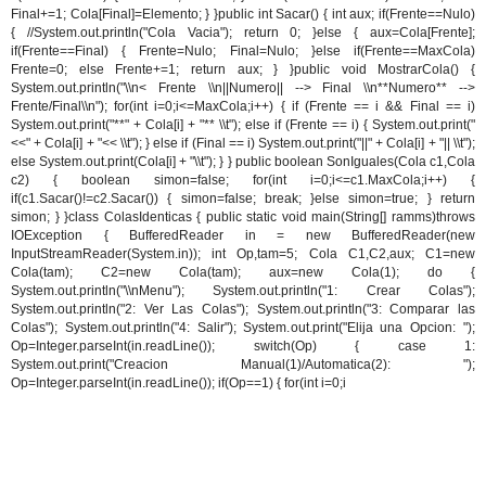
Final+=1; Cola[Final]=Elemento; } }public int Sacar() { int aux; if(Frente==Nulo)
{ //System.out.println("Cola Vacia"); return 0; }else { aux=Cola[Frente];
if(Frente==Final) { Frente=Nulo; Final=Nulo; }else if(Frente==MaxCola)
Frente=0; else Frente+=1; return aux; } }public void MostrarCola() {
System.out.println("\\n<
Frente \\n||Numero|| --> Final \\n**Numero** -->
Frente/Final\\n"); for(int i=0;i<=MaxCola;i++) { if (Frente == i && Final == i)
System.out.print("**" + Cola[i] + "** \\t"); else if (Frente == i) { System.out.print("
<<" + Cola[i] + "<< \\t"); } else if (Final == i) System.out.print("||" + Cola[i] + "|| \\t");
else System.out.print(Cola[i] + "\\t"); } } public boolean SonIguales(Cola c1,Cola
c2) { boolean simon=false; for(int i=0;i<=c1.MaxCola;i++) {
if(c1.Sacar()!=c2.Sacar()) { simon=false; break; }else simon=true; } return
simon; } }class ColasIdenticas { public static void main(String[] ramms)throws
IOException { BufferedReader in = new BufferedReader(new
InputStreamReader(System.in)); int Op,tam=5; Cola C1,C2,aux; C1=new
Cola(tam); C2=new Cola(tam); aux=new Cola(1); do {
System.out.println("\\nMenu"); System.out.println("1: Crear Colas");
System.out.println("2: Ver Las Colas"); System.out.println("3: Comparar las
Colas"); System.out.println("4: Salir"); System.out.print("Elija una Opcion: ");
Op=Integer.parseInt(in.readLine()); switch(Op) { case 1:
System.out.print("Creacion Manual(1)/Automatica(2): ");
Op=Integer.parseInt(in.readLine()); if(Op==1) { for(int i=0;i