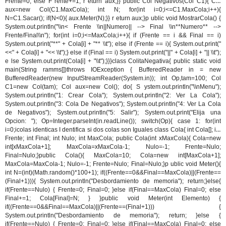
Frente=0; else F rente+=1; r eturn aux;}}
public Col Negativos(Col C1){ Col
aux=new Col(C1.MaxCola); int N; for(int i=0;i<=C1.MaxCola;i++){
N=C1.Sacar(); if(N<0){ aux.Meter(N);}} r eturn aux;}p ublic void MostrarCola() {
System.out.println("\\n<
Frente \\n||Numero|| --> Final \\n**Numero** -->
Frente/Final\\n"); for(int i=0;i<=MaxCola;i++){ if (Frente == i && Final == i)
System.out.print("**" + Cola[i] + "** \\t"); else if (Frente == i){ System.out.print("
<<" + Cola[i] + "<< \\t");} else if (Final == i) System.out.print("||" + Cola[i] + "|| \\t");
e lse System.out.print(Cola[i] + "\\t");}}}class ColitaNegativa{ public static void
main(String ramms[])throws IOException { BufferedReader in = new
BufferedReader(new InputStreamReader(System.in)); int Op,tam=100; Col
C1=new Col(tam); Col aux=new Col(); do{ S ystem.out.println("\\nMenu");
System.out.println("1: Crear Cola"); System.out.println("2: Ver La Cola");
System.out.println("3: Cola De Negativos"); System.out.println("4: Ver La Cola
de Negativos"); System.out.println("5: Salir"); System.out.print("Elija una
Opcion: "); Op=Integer.parseInt(in.readLine()); switch(Op){ case 1: for(int
i=0;i
colas identicas
I dentifica si dos colas son Iguales class Cola{ int Cola[]; int
Frente; int Final; int Nulo; int MaxCola; public Cola(int xMaxCola){ Cola=new
int[xMaxCola+1]; MaxCola=xMaxCola-1; Nulo=-1; Frente=Nulo;
Final=Nulo;}public Cola(){ MaxCola=10; Cola=new int[MaxCola+1];
MaxCola=MaxCola-1; Nulo=-1; Frente=Nulo; Final=Nulo;}p ublic void Meter(){
int N=(int)(Math.random()*100+1); if((Frente==0&&Final==MaxCola)||(Frente==
(Final+1))){ System.out.println("Desbordamiento de memoria"); return;}else{
if(Frente==Nulo) { Frente=0; Final=0; }else if(Final==MaxCola) Final=0; else
Final+=1; Cola[Final]=N; } }public void Meter(int Elemento) {
if((Frente==0&&Final==MaxCola)||(Frente==(Final+1))) {
System.out.println("Desbordamiento de memoria"); return; }else {
if(Frente==Nulo) { Frente=0; Final=0; }else if(Final==MaxCola) Final=0; else