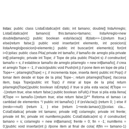
listas:
public class ListaEstatica{int dato; int tamano; double[] listaArreglo;
ListaEstatica(int tamano){ this.tamano=tamano; listaArreglo=new
double[tamano];} public boolean estaVacia(){ if(dato==-1){return true;}
else{return false;}} public void insertar(int elemento, int posicion){
listaArreglo[posicion]=elemento;} public int buscar(int elemento){ for(int
i=0;i
pilas:
public class Pila{ private int tamaño; // tamaño de arreglo pila private
int[] pilarreglo; private int Tope; // Tope de pila public Pila(int s) // constructor{
tamaño = s; // establece tamaño de arreglo pilarreglo = new int[tamaño]; // crea
el arreglo Tope = -1; // vacio}public void Push(int j) // pone item en tope de pila {
Tope++; pilarreglo[Tope] = j; // incrementa tope, inserta item} public int Pop() //
tomar item desde el tope de la pila{ Tope--; return pilarreglo[Tope]; //accesa
item, baja Tope}public int Top() // mirar al tope de la pila{ return
pilarreglo[Tope];}public boolean isEmpty() // true si pila esta vacia{ if(Tope ==
-1)return true; else return false;} public boolean isFull() // true si pila esta llena{
if(Tope == tamaño-1)return true; else return false;}}/** Retorna el tamao i.e
cantidad de elementos */ public int tamaño() { if (esVacia()) {return 0; } else if
(resto==null) {return 1; } else {return 1+resto.tamao();}}}
colas:
class
ColaEstatica{ private int tamano; private int[] colarreglo; private int frente;
private int fin; private int numItems;public ColaEstatica(int s) // constructor{
tamano = s; colarreglo = new int[tamano]; frente = 0; fin = -1; numItems =
0;}public void insertar(int j) //pone item al final de cola{ if(fin == tamano-1)