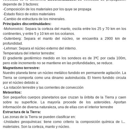
depende de 3 factores:
-Composición de los materiales por los quye se propaga
-Estado físico de estos materiales
-Cambio de estructura de los minerales.
Principales discontinuidades:
-Mohorovicic: Separa la corteza del manto, oscila entre los 25 y 70 km en los
continentes, y entre 5 y 10 km en los océanos.
-Gutenberg: Separa el manto del núcleo, se encuentra a 2900 km de
profundidad.
-Lehman: Separa el núcleo externo del interno.
Temperatura del interior terrestre:
El gradiente geotérmico medido en los sondeos es de 3ºC por cada 100m,
pero este incremento no se mantiene en las profundidades, se reduce.
Magnetismo terrestre:
Nuestro planeta tiene un núcleo metálico fundido en permanente agitación. La
Tierra se comporta como una dinamo autoinducida. El hierro fundido circula
por el núcleo debido a:
-La rotación terrestre y las corrientes de convección
Meteoritos:
Son pequeños cuerpos planetarios que cruzan la óribita de la Tierra y caen
sobre su superficie. La mayoría procede de los asteroides. Aportan
información de diversa naturaleza, una de ellas con el interior terrestre
Estructura de la Tierra:
Las zonas de la Tierra se pueden clasificar en:
-
Unidades geoquímicas:
tiene como criterio la composición química de los
materiales. Son la corteza, manto y núcleo.