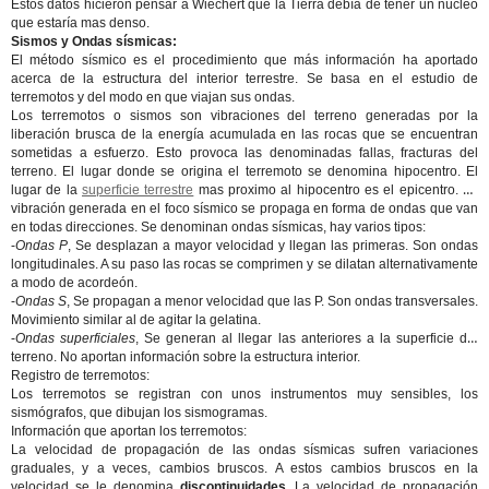
Estos datos hicieron pensar a Wiechert que la Tierra debía de tener un núcleo
que estaría mas denso.
Sismos y Ondas sísmicas:
El método sísmico es el procedimiento que más información ha aportado
acerca de la estructura del interior terrestre. Se basa en el estudio de
terremotos y del modo en que viajan sus ondas.
Los terremotos o sismos son vibraciones del terreno generadas por la
liberación brusca de la energía acumulada en las rocas que se encuentran
sometidas a esfuerzo. Esto provoca las denominadas fallas, fracturas del
terreno. El lugar donde se origina el terremoto se denomina hipocentro. El
lugar de la
superficie terrestre
mas proximo al hipocentro es el epicentro. La
vibración generada en el foco sísmico se propaga en forma de ondas que van
en todas direcciones. Se denominan ondas sísmicas, hay varios tipos:
-
Ondas P
, Se desplazan a mayor velocidad y llegan las primeras. Son ondas
longitudinales. A su paso las rocas se comprimen y se dilatan alternativamente
a modo de acordeón.
-
Ondas S
, Se propagan a menor velocidad que las P. Son ondas transversales.
Movimiento similar al de agitar la gelatina.
-
Ondas superficiales
, Se generan al llegar las anteriores a la superficie del
terreno. No aportan información sobre la estructura interior.
Registro de terremotos:
Los terremotos se registran con unos instrumentos muy sensibles, los
sismógrafos, que dibujan los sismogramas.
Información que aportan los terremotos:
La velocidad de propagación de las ondas sísmicas sufren variaciones
graduales, y a veces, cambios bruscos. A estos cambios bruscos en la
velocidad se le denomina
discontinuidades.
La velocidad de propagación