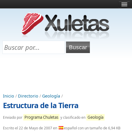
Inicio
¿Qué es esto?
Directorio
Selectividad
Chuletas para exámenes
Programa Chuletas
Inicio
/
Directorio
/
Geología
/
Estructura de la Tierra
Programa Chuletas
Geología
Enviado por
y clasificado en
Escrito el
22 de Mayo de 2007
en
español con un tamaño de 6,94 KB