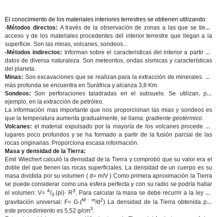
El conocimiento de los materiales interiores terrestres se obtienen utilizando:
-
Métodos directos:
A través de la observación de zonas a las que se tiene
acceso y de los materiales procedentes del interior terrestre que llegan a la
superficie. Son las minas, volcanes, sondeos...
-Métodos indirectos:
Informan sobre el caracteristicas del interior a partir de
datos de diversa naturaleza. Son meteoritos, ondas sísmicas y características
del planeta.
Minas:
Son excavaciones que se realizan para la extracción de minerales. La
más profunda se encuentra en Suráfrica y alcanza 3,8 Km.
Sondeos:
Son perforaciones taladradas en el subsuelo. Se utilizan, por
ejemplo, en la extracción de petróleo.
La información mas importante que nos proporcionan las mias y sondeos es
que la temperatura aumenta gradualmente, se llama:
gradiente geotérmico
.
Volcanes:
el material expulsado por la mayoría de los volcanes procede de
lugares poco profundos y se ha formado a partir de la fusión parcial de las
rocas originarias. Proporciona escasa información.
Masa y densidad de la Tierra:
Emil Wiechert calculó la densidad de la Tierra y comprobó que su valor era el
doble del que tienen las rocas superficiales. La densidad de un cuerpo es su
masa dividida por su volumen ( d= m/V ) Como primera aproximación la Tierra
se puede considerar como una esfera perfecta y con su radio se podría hallar
4
3
el
volumen
: V=
/
(pi)· R
. Para calcular la
masa
se debe recurrir a la ley de
3·
M · m
2
gravitación universal: F= G·
(
/d
)
La densidad de la Tierra
obtenida por
3
este procedimiento es 5,52 g/cm
.