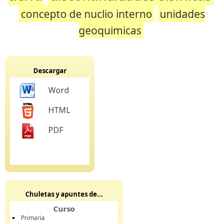
concepto de nuclio interno
unidades
geoquimicas
Descargar
Word
HTML
PDF
Chuletas y apuntes de...
Curso
Primaria