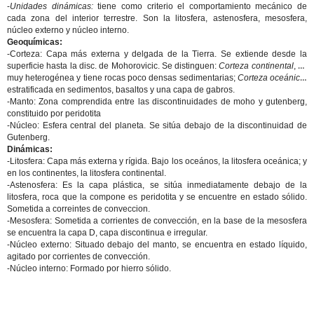
-
Unidades dinámicas:
tiene como criterio el comportamiento mecánico de
cada zona del interior terrestre. Son la litosfera, astenosfera, mesosfera,
núcleo externo y núcleo interno.
Geoquímicas:
-Corteza: Capa más externa y delgada de la Tierra. Se extiende desde la
superficie hasta la disc. de Mohorovicic. Se distinguen:
Corteza continental
, es
muy heterogénea y tiene rocas poco densas sedimentarias;
Corteza oceánica
,
estratificada en sedimentos, basaltos y una capa de gabros.
-Manto: Zona comprendida entre las discontinuidades de moho y gutenberg,
constituido por peridotita
-Núcleo: Esfera central del planeta. Se sitúa debajo de la discontinuidad de
Gutenberg.
Dinámicas:
-Litosfera: Capa más externa y rígida. Bajo los oceános, la litosfera oceánica; y
en los continentes, la litosfera continental.
-Astenosfera: Es la capa plástica, se sitúa inmediatamente debajo de la
litosfera, roca que la compone es peridotita y se encuentre en estado sólido.
Sometida a correintes de conveccion.
-Mesosfera: Sometida a corrientes de convección, en la base de la mesosfera
se encuentra la capa D, capa discontinua e irregular.
-Núcleo externo: Situado debajo del manto, se encuentra en estado líquido,
agitado por corrientes de convección.
-Núcleo interno: Formado por hierro sólido.