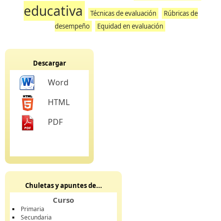
educativa
Técnicas de evaluación
Rúbricas de
desempeño
Equidad en evaluación
Descargar
Word
HTML
PDF
Chuletas y apuntes de...
Curso
Primaria
Secundaria