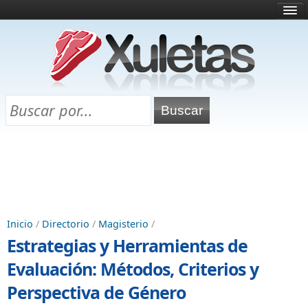
Inicio
¿Qué es esto?
Directorio
Selectividad
Chuletas para exámenes
Programa Chuletas
Inicio
/
Directorio
/
Magisterio
/
Estrategias y Herramientas de
Evaluación: Métodos, Criterios y
Perspectiva de Género