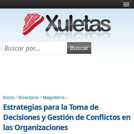
Inicio
¿Qué es esto?
Directorio
Selectividad
Chuletas para exámenes
Programa Chuletas
Inicio
/
Directorio
/
Magisterio
/
Estrategias para la Toma de
Decisiones y Gestión de Conflictos en
las Organizaciones